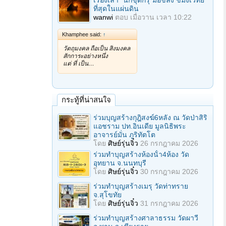
เรื่องเล่า "นักขุดกรุ"มือขลัง ขมังเวทย์
ที่สุดในแผ่นดิน
wanwi
ตอบ
เมื่อวาน เวลา 10:22
Khamphee said:
↑
วัตถุมงคล ถือเป็น สิ่งมงคล
สักการะอย่างหนึ่ง
แต่ ที่ เป็น…
กระทู้ที่น่าสนใจ
ร่วมบุญสร้างกุฎิสงฆ์6หลัง ณ วัดป่าสิริ
แอชราม ปท.อินเดีย มูลนิธิพระ
อาจารย์มั่น ภูริทัตโต
โดย
ศิษย์รุ่นจิ๋ว
26 กรกฎาคม 2026
ร่วมทําบุญสร้างห้องนั้า4ห้อง วัด
อุทยาน จ.นนทบุรี
โดย
ศิษย์รุ่นจิ๋ว
30 กรกฎาคม 2026
ร่วมทําบุญสร้างเมรุ วัดท่าทราย
จ.สุโขทัย
โดย
ศิษย์รุ่นจิ๋ว
31 กรกฎาคม 2026
ร่วมทําบุญสร้างศาลาธรรม วัดผาวี