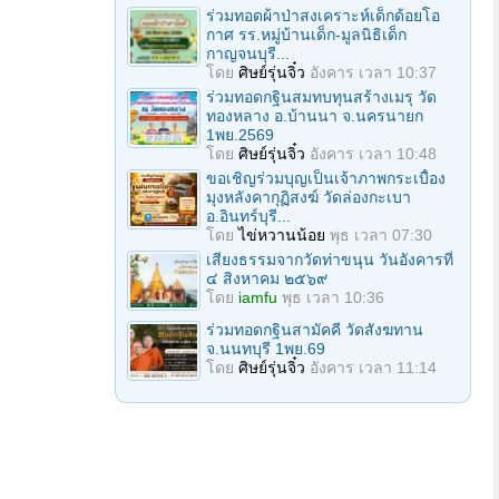
ร่วมทอดผ้าป่าสงเคราะห์เด็กด้อยโอ
กาศ รร.หมู่บ้านเด็ก-มูลนิธิเด็ก
กาญจนบุรี...
โดย
ศิษย์รุ่นจิ๋ว
อังคาร เวลา 10:37
ร่วมทอดกฐินสมทบทุนสร้างเมรุ วัด
ทองหลาง อ.บ้านนา จ.นครนายก
1พย.2569
โดย
ศิษย์รุ่นจิ๋ว
อังคาร เวลา 10:48
ขอเชิญร่วมบุญเป็นเจ้าภาพกระเบื้อง
มุงหลังคากุฏิสงฆ์ วัดล่องกะเบา
อ.อินทร์บุรี...
โดย
ไข่หวานน้อย
พุธ เวลา 07:30
เสียงธรรมจากวัดท่าขนุน วันอังคารที่
๔ สิงหาคม ๒๕๖๙
โดย
iamfu
พุธ เวลา 10:36
ร่วมทอดกฐินสามัคคี วัดสังฆทาน
จ.นนทบุรี 1พย.69
โดย
ศิษย์รุ่นจิ๋ว
อังคาร เวลา 11:14