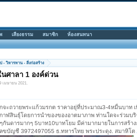
พ
เสียงธรรม
สมาชิก
ห้องสนทนา
 - วิหารทาน - สิ่งก่อสร้าง
ศาลา 1 องค์ด่วน
9 เมษายน 2021
.
ากจะถวายพระแก้วมรกต ราคาอยุ่ที่ประมาณ3-4หมื่นบาท เ
จ.กาฬสินธุ์โดยการนำของของอาตมาภาพ ท่านใดจะร่วมบริจ
ๆกันดารมากๆ 5บาท10บาทโยม มีค่ามากมายในการสร้างกุศ
้เลขบัญชี 3972497055 ธ.ทหารไทย พระประดุง. สมาหิโต