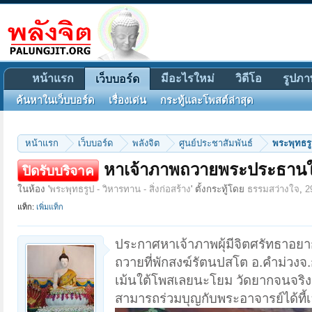
หน้าแรก
มีอะไรใหม่
วิดีโอ
รูปภา
เว็บบอร์ด
ค้นหาในเว็บบอร์ด
เรื่องเด่น
กระทู้และโพสต์ล่าสุด
หน้าแรก
เว็บบอร์ด
พลังจิต
ศูนย์ประชาสัมพันธ์
พระพุทธรูป
หาเจ้าภาพถวายพระประธานใน
ปิดรับบริจาค
ในห้อง '
พระพุทธรูป - วิหารทาน - สิ่งก่อสร้าง
' ตั้งกระทู้โดย
ธรรมสว่างใจ
,
2
แท็ก:
เพิ่มแท็ก
ประกาศหาเจ้าภาพผุ้มีจิตศรัทธาอย
ถวายที่พักสงฆ์รัตนปสโต อ.คำม่วง
เม้นใต้โพสเลยนะโยม วัดยากจนจริง
สามารถร่วมบุญกับพระอาจารย์ได้ที