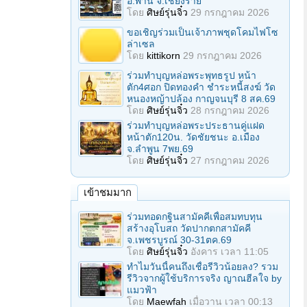
อ.พาน จ.เชียงราย
โดย
ศิษย์รุ่นจิ๋ว
29 กรกฎาคม 2026
ขอเชิญร่วมเป็นเจ้าภาพชุดโคมไฟโซ
ล่าเซล
โดย
kittikorn
29 กรกฎาคม 2026
ร่วมทําบุญหล่อพระพุทธรูป หน้า
ตัก4ศอก ปิดทองคํา ชําระหนี้สงฆ์ วัด
หนองหญ้าปล้อง กาญจนบุรี 8 สค.69
โดย
ศิษย์รุ่นจิ๋ว
28 กรกฎาคม 2026
ร่วมทําบุญหล่อพระประธานคู่แฝด
หน้าตัก120น. วัดชัยชนะ อ.เมือง
จ.ลำพูน 7พย.69
โดย
ศิษย์รุ่นจิ๋ว
27 กรกฎาคม 2026
เข้าชมมาก
ร่วมทอดกฐินสามัคคีเพื่อสมทบทุน
สร้างอุโบสถ วัดปากตกสามัคคี
จ.เพชรบูรณ์ 30-31ตค.69
โดย
ศิษย์รุ่นจิ๋ว
อังคาร เวลา 11:05
ทำไมวันนี้คนถึงเชื่อรีวิวน้อยลง? รวม
รีวิวจากผู้ใช้บริการจริง ญาณฮีลใจ by
แมวฟ้า
โดย
Maewfah
เมื่อวาน เวลา 00:13