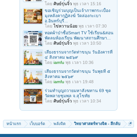
โดย
ศิษย์รุ่นจิ๋ว
พุธ เวลา 15:16
ขอเชิญร่วมบุญเป็นเจ้าภาพกระเบื้อง
มุงหลังคากุฏิสงฆ์ วัดล่องกะเบา
อ.อินทร์บุรี...
โดย
ไข่หวานน้อย
พุธ เวลา 07:30
ทอดผ้าป่าซื้อSmart TV ใช้เรียน&สอน
พัดลมห้องเรียน พัฒนาสถานศึกษา...
โดย
ศิษย์รุ่นจิ๋ว
พุธ เวลา 10:50
เสียงธรรมจากวัดท่าขนุน วันอังคารที่
๔ สิงหาคม ๒๕๖๙
โดย
iamfu
พุธ เวลา 10:36
เสียงธรรมจากวัดท่าขนุน วันพุธที่ ๕
สิงหาคม ๒๕๖๙
โดย
iamfu
พุธ เวลา 19:48
ร่วมทําบุญถวายมหาสังฆทาน 69 ชุด
วัดพลายชุมพล จ.สุโขทัย
โดย
ศิษย์รุ่นจิ๋ว
พุธ เวลา 10:34
หน้าแรก
เว็บบอร์ด
พลังจิต
วิทยาศาสตร์ทางจิต - ลึกลับ