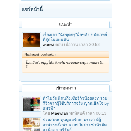
แชร์หน้านี้
แนะนำ
เรื่องเล่า "นักขุดกรุ"มือขลัง ขมังเวทย์
ที่สุดในแผ่นดิน
wanwi
ตอบ
เมื่อวาน เวลา 20:53
Natthawut_pool said:
↑
โอนเงินร่วมบุญให้แล้วครับ ขอขอบพระคุณ คุณอาวัน
วิ…
เข้าชมมาก
ทำไมวันนี้คนถึงเชื่อรีวิวน้อยลง? รวม
รีวิวจากผู้ใช้บริการจริง ญาณฮีลใจ by
แมวฟ้า
โดย
Maewfah
พฤหัสบดี เวลา 00:13
ร่วมสมทบทุนดูแลรักษาพระสงฆ์ผู้
อาพาธหรือชราภาพ วัดประชานิรมิต
อ.เมือง จ.บุรีรัมย์