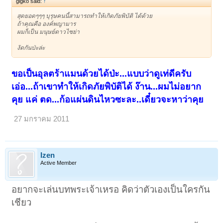
gigko said:
↑
สุดยอดๆๆๆ บุรุษคนนี้สามารถทำให้เกิดภัยพิบัติ ได้ด้วย
ถ้าคุณคือ องค์พญามาร
ผมก็เป็น มนุษย์ดาวไซย่า
งัดกันป่ะล่ะ
ขอเป็นอุลตร้าแมนด้วยได้ป่ะ...แบบว่าดูเท่ดีครับ
เอ่อ...ถ้าเขาทำให้เกิดภัยพิบัติได้ ง๊าน...ผมไม่อยาก
1
2
3
ถัดไป >
คุย แค่ ตด...ก้อแผ่นดินไหวซะละ..เดี๋ยวจะหาว่าคุย
27 มกราคม 2011
Izen
Active Member
อยากจะเล่นบทพระเจ้าเหรอ คิดว่าตัวเองเป็นใครกัน
เชียว