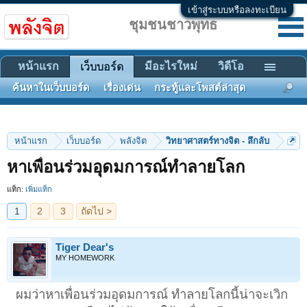
เข้าสู่ระบบหรือลงทะเบียน
ชุมชนชาวพุทธ
หน้าแรก
มีอะไรใหม่
วิดีโอ
เว็บบอร์ด
ค้นหาในเว็บบอร์ด
เรื่องเด่น
กระทู้และโพสต์ล่าสุด
หน้าแรก
เว็บบอร์ด
พลังจิต
วิทยาศาสตร์ทางจิต - ลึกลับ
1
2
3
ถัดไป >
หาเพื่อนร่วมอุดมการณ์ทำลายโลก
แท็ก:
เพิ่มแท็ก
Tiger Dear's
MY HOMEWORK
ผมว่าหาเพื่อนร่วมอุดมการณ์ ทำลายโลกนี้น่าจะเวิก