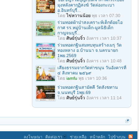
มุงหลังคากุฏิสงฆ์ วัดล่องกะเบา
อ.อินทร์บุรี...
โดย
ไข่หวานน้อย
พุธ เวลา 07:30
ร่วมทอดผ้าป่าสงเคราะห์เด็กด้อยโอ
กาศ รร.หมู่บ้านเด็ก-มูลนิธิเด็ก
กาญจนบุรี...
โดย
ศิษย์รุ่นจิ๋ว
อังคาร เวลา 10:37
ร่วมทอดกฐินสมทบทุนสร้างเมรุ วัด
ทองหลาง อ.บ้านนา จ.นครนายก
1พย.2569
โดย
ศิษย์รุ่นจิ๋ว
อังคาร เวลา 10:48
เสียงธรรมจากวัดท่าขนุน วันอังคารที่
๔ สิงหาคม ๒๕๖๙
โดย
iamfu
พุธ เวลา 10:36
ร่วมทอดกฐินสามัคคี วัดสังฆทาน
จ.นนทบุรี 1พย.69
โดย
ศิษย์รุ่นจิ๋ว
อังคาร เวลา 11:14
ลงโฆษณา
ติดต่อเรา
ช่วยเหลือ
หน้าหลัก
ไปข้างบน