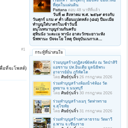
เรื่องเล่า "นักขุดกรุ"มือขลัง ขมังเวทย์
ที่สุดในแผ่นดิน
Pattana
ตอบ
48 นาทีที่แล้ว
วันที่ ๗ สิงหาคม พ.ศ. ๒๕๖๙ ตรงกับ
วันศุกร์ แรม ๙ ค่ำ เดือนแปดหลัง (๘๘) ปีมะเมีย
ทำบุญใส่บาตรในเช้าวันนี้
อนุโมทนาบุญร่วมกันครับ
สุทินนัง วะตะเม ทานัง อาสะวักขะยาวะหัง
นิพพานะ ปัจจะโย โหตุ ปัจจุบันเนกาเล…
#1
กระทู้ที่น่าสนใจ
ร่วมบุญสร้างกุฎิสงฆ์6หลัง ณ วัดป่าสิริ
แอชราม ปท.อินเดีย มูลนิธิพระ
ื่อที่จะโพสต์)
อาจารย์มั่น ภูริทัตโต
โดย
ศิษย์รุ่นจิ๋ว
26 กรกฎาคม 2026
ร่วมทําบุญสร้างห้องนั้า4ห้อง วัด
อุทยาน จ.นนทบุรี
โดย
ศิษย์รุ่นจิ๋ว
30 กรกฎาคม 2026
ร่วมทําบุญสร้างเมรุ วัดท่าทราย
จ.สุโขทัย
โดย
ศิษย์รุ่นจิ๋ว
31 กรกฎาคม 2026
ร่วมทําบุญสร้างศาลาธรรม วัดผาวี
อ.พาน จ.เชียงราย