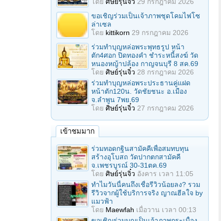
โดย
ศิษย์รุ่นจิ๋ว
29 กรกฎาคม 2026
ขอเชิญร่วมเป็นเจ้าภาพชุดโคมไฟโซ
ล่าเซล
โดย
kittikorn
29 กรกฎาคม 2026
ร่วมทําบุญหล่อพระพุทธรูป หน้า
ตัก4ศอก ปิดทองคํา ชําระหนี้สงฆ์ วัด
หนองหญ้าปล้อง กาญจนบุรี 8 สค.69
โดย
ศิษย์รุ่นจิ๋ว
28 กรกฎาคม 2026
ร่วมทําบุญหล่อพระประธานคู่แฝด
หน้าตัก120น. วัดชัยชนะ อ.เมือง
จ.ลำพูน 7พย.69
โดย
ศิษย์รุ่นจิ๋ว
27 กรกฎาคม 2026
เข้าชมมาก
ร่วมทอดกฐินสามัคคีเพื่อสมทบทุน
สร้างอุโบสถ วัดปากตกสามัคคี
จ.เพชรบูรณ์ 30-31ตค.69
โดย
ศิษย์รุ่นจิ๋ว
อังคาร เวลา 11:05
ทำไมวันนี้คนถึงเชื่อรีวิวน้อยลง? รวม
รีวิวจากผู้ใช้บริการจริง ญาณฮีลใจ by
แมวฟ้า
โดย
Maewfah
เมื่อวาน เวลา 00:13
ขอเชิญร่วมบุญเป็นเจ้าภาพกระเบื้อง