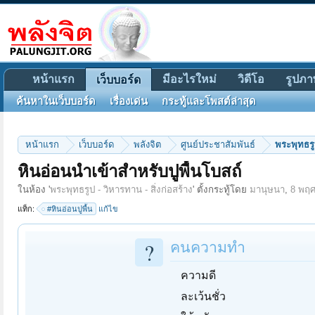
หน้าแรก
มีอะไรใหม่
วิดีโอ
รูปภา
เว็บบอร์ด
ค้นหาในเว็บบอร์ด
เรื่องเด่น
กระทู้และโพสต์ล่าสุด
หน้าแรก
เว็บบอร์ด
พลังจิต
ศูนย์ประชาสัมพันธ์
พระพุทธรูป
หินอ่อนนำเข้าสำหรับปูพื้นโบสถ์
ในห้อง '
พระพุทธรูป - วิหารทาน - สิ่งก่อสร้าง
' ตั้งกระทู้โดย
มานุษนา
,
8 พฤศ
แท็ก:
#หินอ่อนปูพื้น
แก้ไข
?
คนความทำ
ความดี
ละเว้นชั่ว