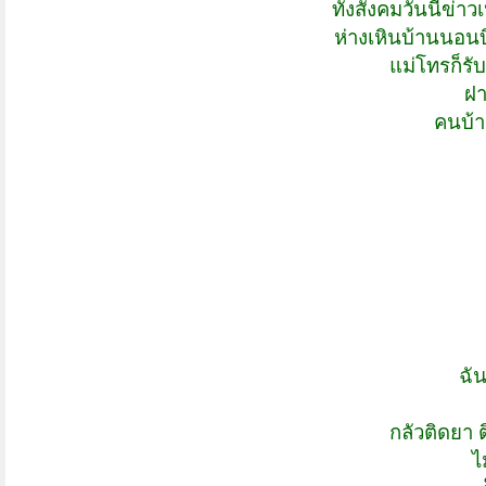
ทั้งสังคมวันนี้ข่า
ห่างเหินบ้านนอนบ
แม่โทรก็รั
ฝา
คนบ้าน
ฉัน
กลัวติดยา ต
ไ