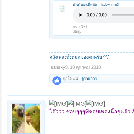
ห่วงตัวเองเดิ้งเด้อ_mixdown.mp3
ขนาดไฟล์:
เปิดดู:
คลังเพลงทั้งหมดของผมครับ ^^/
sansky9
,
10 ตุลาคม 2010
ถูกใจ x
3
ดูรายการ
โอ๊ววว ชอบๆๆๆพี่ชอบเพลงนี้อยู่แล้ว 