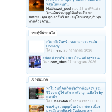
เรื่องเล่า "นักขุดกรุ"มือขลัง ขมังเวทย์
ที่สุดในแผ่นดิน
Natthawut_pool
ตอบ
23 นาทีที่แล้ว
โอนเงินร่วมบุญให้แล้วครับ ขอ
ขอบพระคุณ คุณอาวันวิ และอนุโมทนาบุญกับทุก
ท่านด้วยครับ…
กระทู้ที่น่าสนใจ
อโศกบังจันทร์ - ทองกวาวร่วงหล่น
Comedy
โดย
mead
25 กรกฎาคม 2026
เพลง สวรรค์ชาวนา ก้าน แก้วสุพรรณ
โดย
sam_sbcc
27 กรกฎาคม 2026
เข้าชมมาก
ทำไมวันนี้คนถึงเชื่อรีวิวน้อยลง? รวม
รีวิวจากผู้ใช้บริการจริง ญาณฮีลใจ by
แมวฟ้า
โดย
Maewfah
เมื่อวาน เวลา 00:13
ขอเชิญร่วมบุญเป็นเจ้าภาพกระเบื้อง
มุงหลังคากุฏิสงฆ์ วัดล่องกะเบา