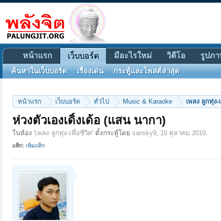
หน้าแรก
มีอะไรใหม่
วิดีโอ
รูปภา
เว็บบอร์ด
ค้นหาในเว็บบอร์ด
เรื่องเด่น
กระทู้และโพสต์ล่าสุด
หน้าแรก
เว็บบอร์ด
ทั่วไป
Music & Karaoke
เพลง ลูกทุ่ง-เ
ห่วงตัวเองเดิ้งเด้อ (แสน นากา)
ในห้อง '
เพลง ลูกทุ่ง-เพื่อชีวิต
' ตั้งกระทู้โดย
sansky9
,
10 ตุลาคม 2010
.
แท็ก:
เพิ่มแท็ก