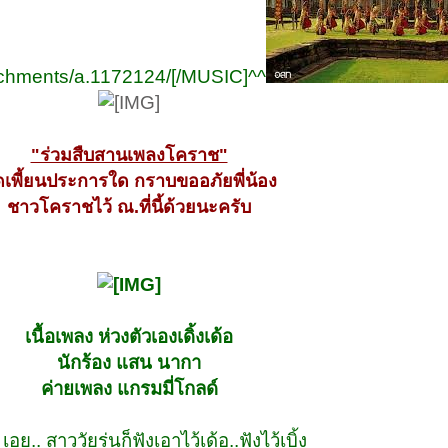
tachments/a.1172124/[/MUSIC]^^
"ร่วมสืบสานเพลงโคราช"
ดเพี้ยนประการใด กราบขออภัยพี่น้อง
ชาวโคราชไว้ ณ.ที่นี้ด้วยนะครับ
เนื้อเพลง ห่วงตัวเองเดิ้งเด้อ
นักร้อง แสน นากา
ค่ายเพลง แกรมมี่โกลด์
เอย.. สาววัยรุ่นก็ฟังเอาไว้เด้อ..ฟังไว้เบิ้ง