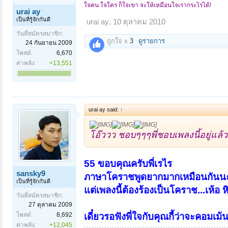
ใจคน ใจใคร ก็ใจเขา จะให้เหมือนใจเรากระไรได้!
urai ay
เป็นที่รู้จักกันดี
urai ay
,
10 ตุลาคม 2010
วันที่สมัครสมาชิก:
ถูกใจ x
3
ดูรายการ
24 กันยายน 2009
โพสต์:
6,670
ค่าพลัง:
+13,551
urai ay said:
↑
โอ๊ววว ชอบๆๆๆพี่ชอบเพลงนี้อยู่แล้
55 ขอบคุณครับพี่เรไร
sansky9
ภาษาโคราชพูดยากมากเหมือนกันนะค
เป็นที่รู้จักกันดี
แต่เพลงนี้ต้องร้องเป็นโคราช...เห้อ ห
วันที่สมัครสมาชิก:
27 ตุลาคม 2009
เดี๋ยวรอฟังพี่ใจกับคุณกี้ว่าจะคอมเม้น
โพสต์:
8,692
ค่าพลัง:
+12,045