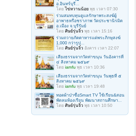
อ.อินทร์บุรี...
โดย
ไข่หวานน้อย
พุธ เวลา 07:30
ร่วมสมทบทุนดูแลรักษาพระสงฆ์ผู้
อาพาธหรือชราภาพ วัดประชานิรมิต
อ.เมือง จ.บุรีรัมย์
โดย
ศิษย์รุ่นจิ๋ว
พุธ เวลา 15:16
ร่วมถวายภัตตาหารแด่พระภิกษุสงฆ์
1,000 กว่ารูป...
โดย
ศิษย์รุ่นจิ๋ว
อังคาร เวลา 22:07
เสียงธรรมจากวัดท่าขนุน วันอังคารที่
๔ สิงหาคม ๒๕๖๙
โดย
iamfu
พุธ เวลา 10:36
เสียงธรรมจากวัดท่าขนุน วันพุธที่ ๕
สิงหาคม ๒๕๖๙
โดย
iamfu
พุธ เวลา 19:48
ทอดผ้าป่าซื้อSmart TV ใช้เรียน&สอน
พัดลมห้องเรียน พัฒนาสถานศึกษา...
โดย
ศิษย์รุ่นจิ๋ว
พุธ เวลา 10:50