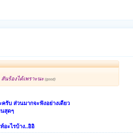
ว สันร้องได้เพราะนะ
(good)
รับ ส่วนมากจะฟังอย่างเดียว
ินสุดๆ
ท์อะไรบ้าง..อิอิ