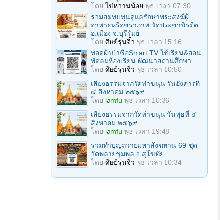
โดย
ไข่หวานน้อย
พุธ เวลา 07:30
ร่วมสมทบทุนดูแลรักษาพระสงฆ์ผู้
อาพาธหรือชราภาพ วัดประชานิรมิต
อ.เมือง จ.บุรีรัมย์
โดย
ศิษย์รุ่นจิ๋ว
พุธ เวลา 15:16
ทอดผ้าป่าซื้อSmart TV ใช้เรียน&สอน
พัดลมห้องเรียน พัฒนาสถานศึกษา...
โดย
ศิษย์รุ่นจิ๋ว
พุธ เวลา 10:50
เสียงธรรมจากวัดท่าขนุน วันอังคารที่
๔ สิงหาคม ๒๕๖๙
โดย
iamfu
พุธ เวลา 10:36
เสียงธรรมจากวัดท่าขนุน วันพุธที่ ๕
สิงหาคม ๒๕๖๙
โดย
iamfu
พุธ เวลา 19:48
ร่วมทําบุญถวายมหาสังฆทาน 69 ชุด
วัดพลายชุมพล จ.สุโขทัย
โดย
ศิษย์รุ่นจิ๋ว
พุธ เวลา 10:34