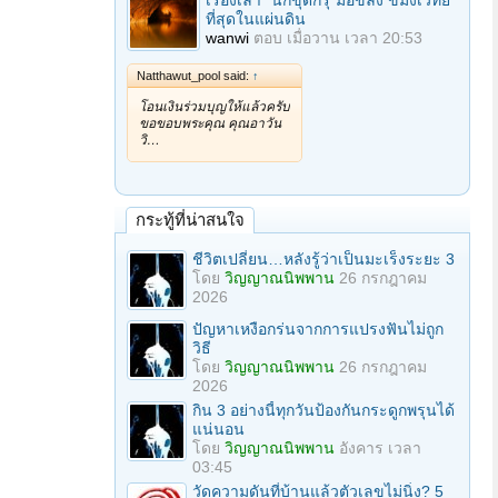
เรื่องเล่า "นักขุดกรุ"มือขลัง ขมังเวทย์
ที่สุดในแผ่นดิน
wanwi
ตอบ
เมื่อวาน เวลา 20:53
Natthawut_pool said:
↑
โอนเงินร่วมบุญให้แล้วครับ
ขอขอบพระคุณ คุณอาวัน
วิ…
กระทู้ที่น่าสนใจ
ชีวิตเปลี่ยน…หลังรู้ว่าเป็นมะเร็งระยะ 3
โดย
วิญญาณนิพพาน
26 กรกฎาคม
2026
ปัญหาเหงือกร่นจากการแปรงฟันไม่ถูก
วิธี
โดย
วิญญาณนิพพาน
26 กรกฎาคม
2026
กิน 3 อย่างนี้ทุกวันป้องกันกระดูกพรุนได้
แน่นอน
โดย
วิญญาณนิพพาน
อังคาร เวลา
03:45
วัดความดันที่บ้านแล้วตัวเลขไม่นิ่ง? 5