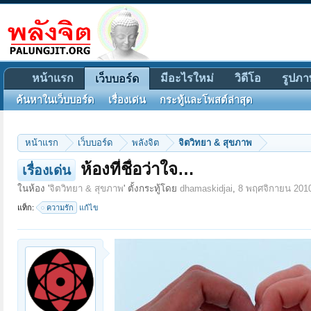
หน้าแรก
มีอะไรใหม่
วิดีโอ
รูปภา
เว็บบอร์ด
ค้นหาในเว็บบอร์ด
เรื่องเด่น
กระทู้และโพสต์ล่าสุด
หน้าแรก
เว็บบอร์ด
พลังจิต
จิตวิทยา & สุขภาพ
ห้องที่ชื่อว่าใจ…
เรื่องเด่น
ในห้อง '
จิตวิทยา & สุขภาพ
' ตั้งกระทู้โดย
dhamaskidjai
,
8 พฤศจิกายน 201
แท็ก:
ความรัก
แก้ไข