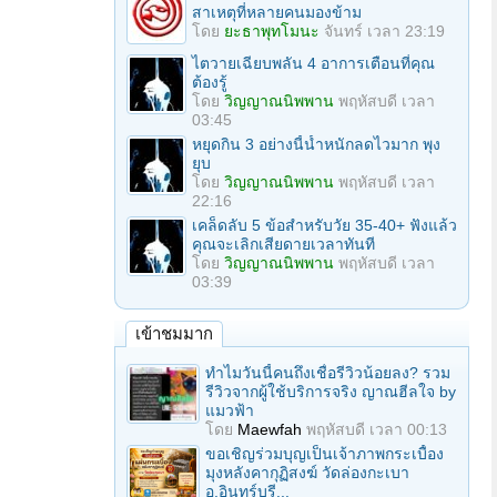
สาเหตุที่หลายคนมองข้าม
โดย
ยะธาพุทโมนะ
จันทร์ เวลา 23:19
ไตวายเฉียบพลัน 4 อาการเตือนที่คุณ
ต้องรู้
โดย
วิญญาณนิพพาน
พฤหัสบดี เวลา
03:45
หยุดกิน 3 อย่างนี้น้ำหนักลดไวมาก พุง
ยุบ
โดย
วิญญาณนิพพาน
พฤหัสบดี เวลา
22:16
เคล็ดลับ 5 ข้อสำหรับวัย 35-40+ ฟังแล้ว
คุณจะเลิกเสียดายเวลาทันที
โดย
วิญญาณนิพพาน
พฤหัสบดี เวลา
03:39
เข้าชมมาก
ทำไมวันนี้คนถึงเชื่อรีวิวน้อยลง? รวม
รีวิวจากผู้ใช้บริการจริง ญาณฮีลใจ by
แมวฟ้า
โดย
Maewfah
พฤหัสบดี เวลา 00:13
ขอเชิญร่วมบุญเป็นเจ้าภาพกระเบื้อง
มุงหลังคากุฏิสงฆ์ วัดล่องกะเบา
อ.อินทร์บุรี...