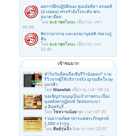
ผลการฝึกปฎิบัติของ คุณนัทลียา ดรอดส์
(ม่วงอ่อน) ทรงกำลังใจระดับ พระ
อนาคามีผล
โดย
ยะธาพุทโมนะ
เมื่อวาน เวลา
00:09
พิจารณากาย และมรณานุสสติ /หลวงปู่
สิม
โดย
ยะธาพุทโมนะ
เมื่อวาน เวลา
23:40
เข้าชมมาก
ทำไมวันนี้คนถึงเชื่อรีวิวน้อยลง? รวม
รีวิวจากผู้ใช้บริการจริง ญาณฮีลใจ by
แมวฟ้า
โดย
Maewfah
เมื่อวาน เวลา 00:13
ขอเชิญร่วมบุญเป็นเจ้าภาพกระเบื้อง
มุงหลังคากุฏิสงฆ์ วัดล่องกะเบา
อ.อินทร์บุรี...
โดย
ไข่หวานน้อย
พุธ เวลา 07:30
ร่วมถวายภัตตาหารแด่พระภิกษุสงฆ์
1,000 กว่ารูป...
โดย
ศิษย์รุ่นจิ๋ว
อังคาร เวลา 22:07