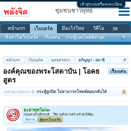
เข้าสู่ระบบหรือลงทะเบียน
ชุมชนชาวพุทธ
หน้าแรก
มีอะไรใหม่
วิดีโอ
เว็บบอร์ด
ค้นหาในเว็บบอร์ด
เรื่องเด่น
กระทู้และโพสต์ล่าสุด
หน้าแรก
เว็บบอร์ด
พุทธศาสนา
อภิญญา - สมาธิ
องค์คุณของพระโสดาบัน | โอคธ
เรื่องเด่น
สูตร
สถานะของกระทู้:
กระทู้ถูกปิด ไม่สามารถโพสต์ตอบกลับได้
ยะธาพุทโมนะ
ก่อนตายไปอีกชาติ .. ใช้กายสังขารสร้างกำลังให้คุ้ม
ทีมงาน
ผู้ดูแลเว็บบอร์ด