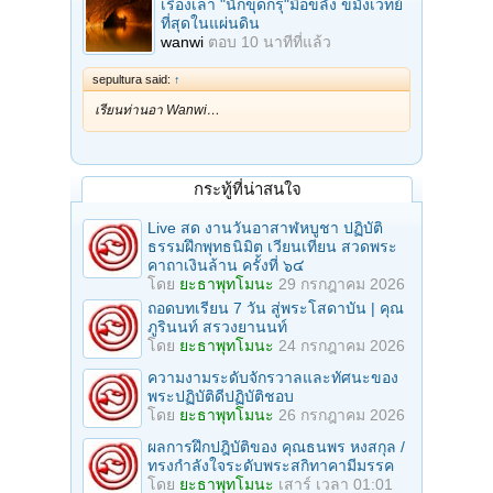
เรื่องเล่า "นักขุดกรุ"มือขลัง ขมังเวทย์
ที่สุดในแผ่นดิน
wanwi
ตอบ
10 นาทีที่แล้ว
sepultura said:
↑
เรียนท่านอา Wanwi…
กระทู้ที่น่าสนใจ
Live สด งานวันอาสาฬหบูชา ปฏิบัติ
ธรรมฝึกพุทธนิมิต เวียนเทียน สวดพระ
คาถาเงินล้าน ครั้งที่ ๖๔
โดย
ยะธาพุทโมนะ
29 กรกฎาคม 2026
ถอดบทเรียน 7 วัน สู่พระโสดาบัน | คุณ
ภูรินนท์ สรวงยานนท์
โดย
ยะธาพุทโมนะ
24 กรกฎาคม 2026
ความงามระดับจักรวาลและทัศนะของ
พระปฏิบัติดีปฏิบัติชอบ
โดย
ยะธาพุทโมนะ
26 กรกฎาคม 2026
ผลการฝึกปฎิบัติของ คุณธนพร หงสกุล /
ทรงกำลังใจระดับพระสกิทาคามีมรรค
โดย
ยะธาพุทโมนะ
เสาร์ เวลา 01:01