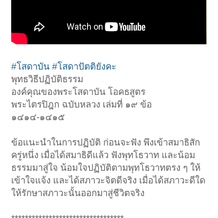
#โสดาบัน
#โสดาปัตติยังคะ
พุทธวิธีปฏิบัติธรรม
องค์คุณของพระโสดาบัน โอคธสูตร
พระไตรปิฎก ฉบับหลวง เล่มที่ ๑๙ ข้อ
๑๔๑๔-๑๔๑๕
ข้อแนะนำในการปฏิบัติ ก่อนจะฟัง พึงเข้าสมาธิสัก
ครู่หนึ่ง เมื่อได้สมาธิดีแล้ว ฟังพุทโธวาท และน้อม
ธรรมมาสู่ใจ น้อมใจปฏิบัติตามพุทโธวาทตรง ๆ ให้
เข้าใจแจ้ง และได้สภาวะจิตดีจริง เมื่อได้สภาวะดีใด
ให้รักษาสภาวะนั้นออกมาสู่ชีวิตจริง