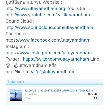
มูลนิธิอุทยานธรรม Website :
http://www.uttayarndham.org
YouTube :
http://www.youtube.com/c/Uttayarndham...
SoundCloud :
http://www.soundcloud.com/uttayarndham
Facebook :
https://www.facebook.com/uttayarndham
Instagram :
https://www.instagram.com/uttayarndham
Twitter :
https://twitter.com/uttayarndham
Line
@ : @uttayarndham หรือ
http://line.me/ti/p/@uttayarndham
ไฟล์ที่แนบมา:
51109416_1440168176120265_2797801044472496128_n.jpg
ขนาดไฟล์:
29.3 KB
เปิดดู:
123