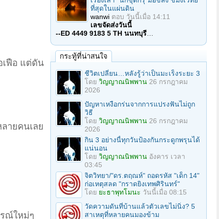
เรื่องเล่า "นักขุดกรุ"มือขลัง ขมังเวทย์
ที่สุดในแผ่นดิน
wanwi
ตอบ
วันนี้เมื่อ 14:11
เลขจัดส่งวันนี้
--ED 4449 9183 5 TH นนทบุรี
…
กระทู้ที่น่าสนใจ
อเฟือ แต่ดัน
ชีวิตเปลี่ยน…หลังรู้ว่าเป็นมะเร็งระยะ 3
โดย
วิญญาณนิพพาน
26 กรกฎาคม
2026
ปัญหาเหงือกร่นจากการแปรงฟันไม่ถูก
วิธี
โดย
วิญญาณนิพพาน
26 กรกฎาคม
จหลายคนเลย
2026
กิน 3 อย่างนี้ทุกวันป้องกันกระดูกพรุนได้
แน่นอน
โดย
วิญญาณนิพพาน
อังคาร เวลา
03:45
จิตวิทยา/"ดร.ตฤณห์" ถอดรหัส "เด็ก 14"
ก่อเหตุสลด "กราดยิงเทพศิรินทร์"
โดย
ยะธาพุทโมนะ
วันนี้เมื่อ 08:15
วัดความดันที่บ้านแล้วตัวเลขไม่นิ่ง? 5
ารณ์ใหม่ๆ
สาเหตุที่หลายคนมองข้าม