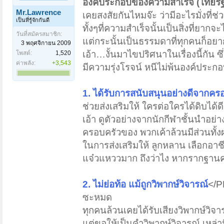
องค์ประกอบของความสำเร็จ (ไทยรัฐ
Mr.Lawrence
เคยสงสัยกันไหมจ๊ะ ว่ามีอะไรมั่งที่
เป็นที่รู้จักกันดี
ทั้งๆที่ความสำเร็จนั้นเป็นสิ่งที่ยาก
วันที่สมัครสมาชิก:
แต่กระนั้นเป็นธรรมดาที่ทุกคนก็อยา
3 พฤศจิกายน 2009
เอ้า…งั้นมาไขปริศนาในเรื่องนี้กัน ซึ
โพสต์:
1,520
ค่าพลัง:
+3,543
มีความรุ่งโรจน์ หนีไม่พ้นองค์ประกอบ
1. ได้รับการสนับสนุนอย่างดีจากคร
ช่วยส่งเสริมให้ ใครต่อใครได้ดิบได้ด
เอ้า ดูตัวอย่างจากนักกีฬาชั้นนำอย่า
ครอบครัวของ พวกเค้าล้วนมีส่วนทั้ง
ในการส่งเสริมให้ ลูกหลาน เลือกอาชี
แจ๋วแหววมาก ถึงว่าไง หากรากฐานคร
2. ไม่ย่อท้อ แม้ถูกวิพากษ์วิจารณ์
</
ซะหมด
ทุกคนล้วนเคยได้รับเสียงวิพากษ์วิจารณ
แต่ขอให้เป็นคำวิพากษ์วิจารณ์ เหล่า