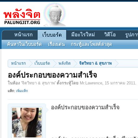
หน้าแรก
มีอะไรใหม่
วิดีโอ
รูปภา
เว็บบอร์ด
ค้นหาในเว็บบอร์ด
เรื่องเด่น
กระทู้และโพสต์ล่าสุด
หน้าแรก
เว็บบอร์ด
พลังจิต
จิตวิทยา & สุขภาพ
องค์ประกอบของความสำเร็จ
ในห้อง '
จิตวิทยา & สุขภาพ
' ตั้งกระทู้โดย
Mr.Lawrence
,
15 มกราคม 2011
.
แท็ก:
เพิ่มแท็ก
องค์ประกอบของความสำเร็จ