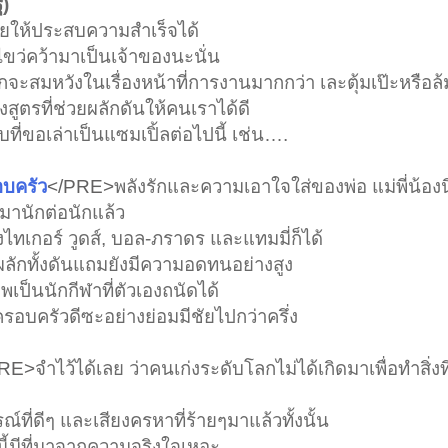
)
ช่วยให้ประสบความสำเร็จได้
จะไขว่คว้ามาเป็นเจ้าของนะนั่น
กจะสมหวังในเรื่องหน้าที่การงานมากกว่า เละตุ้มเป๊ะหรือล
่งสูตรที่ช่วยผลักดันให้คนเราได้ดี
ที่ขอเล่าเป็นแซมเปิ้ลต่อไปนี้ เช่น….
อบครัว
</PRE>
พลังรักและความเอาใจใส่ของพ่อ แม่พี่น้อง
ีมานักต่อนักแล้ว
งไทเกอร์ วูดส์, บอล-ภราดร และแทมมี่ก็ได้
ผลักทั้งดันแถมยังมีความอดทนอย่างสูง
พเป็นนักกีฬาที่ตัวเองถนัดได้
อบครัวดีซะอย่างย่อมมีชัยไปกว่าครึ่ง
PRE>
จำไว้ได้เลย ว่าคนเก่งระดับโลกไม่ได้เกิดมาเพื่อทำสิ่งท
์ที่ดีๆ และเสียงครหาที่ร้ายๆมาแล้วทั้งนั้น
นี้มีที่มาจากความจริงใจเหอะ