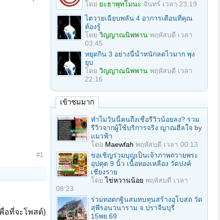
โดย
ยะธาพุทโมนะ
จันทร์ เวลา 23:19
ไตวายเฉียบพลัน 4 อาการเตือนที่คุณ
ต้องรู้
โดย
วิญญาณนิพพาน
พฤหัสบดี เวลา
03:45
หยุดกิน 3 อย่างนี้น้ำหนักลดไวมาก พุง
ยุบ
โดย
วิญญาณนิพพาน
พฤหัสบดี เวลา
22:16
เข้าชมมาก
ทำไมวันนี้คนถึงเชื่อรีวิวน้อยลง? รวม
รีวิวจากผู้ใช้บริการจริง ญาณฮีลใจ by
แมวฟ้า
โดย
Maewfah
พฤหัสบดี เวลา 00:13
ขอเชิญร่วมบุญเป็นเจ้าภาพถวายพระ
#1
อุปคุต 9 นิ้ว เนื้อทองเหลือง วัดปงค์
เชียงราย
โดย
ไข่หวานน้อย
พฤหัสบดี เวลา
08:23
ร่วมทอดกฐินสมทบทุนสร้างอุโบสถ วัด
สุพีรอนวนาราม จ.ปราจีนบุรี
ื่อที่จะโพสต์)
15พย.69