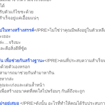
ได้
รับตัวแก้ไขซะด้วย
เร็จอยู่แค่เอื้อมแน่ๆ
้นไปในทางสร้างสรรค์
</PRE>
ไม่ใช่ว่าคุณมีพลังอยู่ในตัวเหลื
ะซะเยอะ
งล่ะ…จริงมะ
ะคือสิ่งดีที่ซู้ด
กัน เพื่อช่วยกันสร้างฐานะ
</PRE>
คนที่ประสบความสำเร็
ดด้วยตัวเองหรอก
ที่สามารถมาช่วยกันทำมาหากิน
างหากล่ะ
ุณจะเก่งและเด่นล้ำหน้า
 เพื่อสร้างอนาคตที่สดใสไปพร้อมๆ กันดิ่ถึงจะถูก
หม่ๆอยู่เสมอ
</PRE>
ดังนั้น อะไรที่ทำให้คุณได้รับประสบก