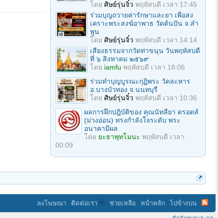
โดย
ศิษย์รุ่นจิ๋ว
พฤหัสบดี เวลา 17:45
ร่วมบุญถวายค่ารักษาและยา เพื่อสง
เคราะพระสงฆ์อาพาธ วัดต้นปัน จ.ลํา
พูน
โดย
ศิษย์รุ่นจิ๋ว
พฤหัสบดี เวลา 14:14
เสียงธรรมจากวัดท่าขนุน วันพฤหัสบดี
ที่ ๖ สิงหาคม ๒๕๖๙
โดย
iamfu
พฤหัสบดี เวลา 18:06
ร่วมทําบุญบูรณะกุฏิพระ วัดละหาร
อ.บางบัวทอง จ.นนทบุรี
โดย
ศิษย์รุ่นจิ๋ว
พฤหัสบดี เวลา 10:36
ผลการฝึกปฎิบัติของ คุณนัทลียา ดรอดส์
(ม่วงอ่อน) ทรงกำลังใจระดับ พระ
อนาคามีผล
โดย
ยะธาพุทโมนะ
พฤหัสบดี เวลา
00:09
ลงโฆษณา
ติดต่อเรา
ช่วยเหลือ
หน้าหลัก
ไปข้างบน