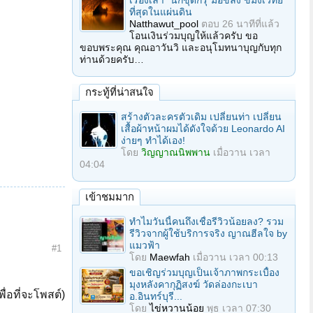
เรื่องเล่า "นักขุดกรุ"มือขลัง ขมังเวทย์
ที่สุดในแผ่นดิน
Natthawut_pool
ตอบ
26 นาทีที่แล้ว
โอนเงินร่วมบุญให้แล้วครับ ขอ
ขอบพระคุณ คุณอาวันวิ และอนุโมทนาบุญกับทุก
ท่านด้วยครับ…
กระทู้ที่น่าสนใจ
สร้างตัวละครตัวเดิม เปลี่ยนท่า เปลี่ยน
เสื้อผ้าหน้าผมได้ดังใจด้วย Leonardo AI
ง่ายๆ ทำได้เอง!
โดย
วิญญาณนิพพาน
เมื่อวาน เวลา
04:04
เข้าชมมาก
ทำไมวันนี้คนถึงเชื่อรีวิวน้อยลง? รวม
รีวิวจากผู้ใช้บริการจริง ญาณฮีลใจ by
แมวฟ้า
#1
โดย
Maewfah
เมื่อวาน เวลา 00:13
ขอเชิญร่วมบุญเป็นเจ้าภาพกระเบื้อง
มุงหลังคากุฏิสงฆ์ วัดล่องกะเบา
ื่อที่จะโพสต์)
อ.อินทร์บุรี...
โดย
ไข่หวานน้อย
พุธ เวลา 07:30