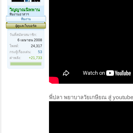
วิญญาณนิพพาน
ทีมงานอาสาฯ
ทีมงาน
ผู้ดูแลเว็บบอร์ด
วันที่สมัครสมาชิก:
6 เมษายน 2008
โพสต์:
24,317
กระทู้เรื่องเด่น:
53
ค่าพลัง:
+21,733
พี่ปลา พยาบาลวัยเกษียณ สู่ youtub