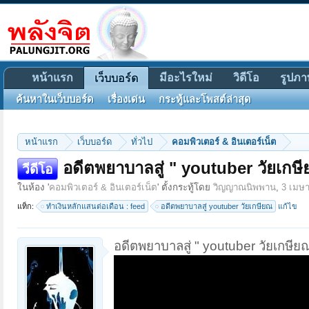
หน้าแรก
มีอะไรใหม่
วิดีโอ
รูปภา
เว็บบอร์ด
ค้นหาในเว็บบอร์ด
เรื่องเด่น
กระทู้และโพสต์ล่าสุด
หน้าแรก
เว็บบอร์ด
ทั่วไป
คอมพิวเตอร์ & อินเตอร์เน็ต
อดีตพยาบาลสู่ " youtuber วัยเกษ
วีดีโอ
ในห้อง '
คอมพิวเตอร์ & อินเตอร์เน็ต
' ตั้งกระทู้โดย
วิญญาณนิพพาน
,
3 เมษ
แท็ก:
ทำเงินหลักแสนต่อเดือน : feed
อดีตพยาบาลสู่ youtuber วัยเกษียณ
แก้ไข
อดีตพยาบาลสู่ " youtuber วัยเกษีย