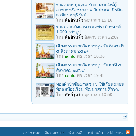
ร่วมสมทบทุนดูแลรักษาพระสงฆ์ผู้
อาพาธหรือชราภาพ วัดประชานิรมิต
อ.เมือง จ.บุรีรัมย์
โดย
ศิษย์รุ่นจิ๋ว
พุธ เวลา 15:16
ร่วมถวายภัตตาหารแด่พระภิกษุสงฆ์
1,000 กว่ารูป...
โดย
ศิษย์รุ่นจิ๋ว
อังคาร เวลา 22:07
เสียงธรรมจากวัดท่าขนุน วันอังคารที่
๔ สิงหาคม ๒๕๖๙
โดย
iamfu
พุธ เวลา 10:36
เสียงธรรมจากวัดท่าขนุน วันพุธที่ ๕
สิงหาคม ๒๕๖๙
โดย
iamfu
พุธ เวลา 19:48
ทอดผ้าป่าซื้อSmart TV ใช้เรียน&สอน
พัดลมห้องเรียน พัฒนาสถานศึกษา...
โดย
ศิษย์รุ่นจิ๋ว
พุธ เวลา 10:50
ลงโฆษณา
ติดต่อเรา
ช่วยเหลือ
หน้าหลัก
ไปข้างบน