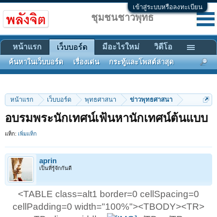
เข้าสู่ระบบหรือลงทะเบียน
ชุมชนชาวพุทธ
หน้าแรก
มีอะไรใหม่
วิดีโอ
เว็บบอร์ด
ค้นหาในเว็บบอร์ด
เรื่องเด่น
กระทู้และโพสต์ล่าสุด
หน้าแรก
เว็บบอร์ด
พุทธศาสนา
ข่าวพุทธศาสนา
อบรมพระนักเทศน์เฟ้นหานักเทศน์ต้นแบบ
แท็ก:
เพิ่มแท็ก
aprin
เป็นที่รู้จักกันดี
<TABLE class=alt1 border=0 cellSpacing=0
cellPadding=0 width="100%"><TBODY><TR>