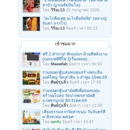
"ขาดที่พึ่งที่เคารพเลื่อมใส" (หลวงตาม
หาบัว ญาณสัมปันโน)
โดย
วิริยะ13
29 กรกฎาคม 2026
."อะไรคือเหตุ อะไรคือปัจจัย" (หลวงปู่
จันทา ถาวโร)
โดย
วิริยะ13
จันทร์ เวลา 06:13
เข้าชมมาก
ฟรี 2 คำถาม! ทักแม่นๆ ด้วยสีพลังงาน
(บอกแค่สีที่ใช่ รู้เรื่องหมด)...
โดย
Maewfah
อังคาร เวลา 04:33
ร่วมทอดกฐินสมทบทุนสร้างพระยืน
องค์ใหญ่ วัดเสาหิน จ.ลําพูน 15พย.69
โดย
ศิษย์รุ่นจิ๋ว
จันทร์ เวลา 17:39
ร่วมทอดกฐินสามัคคีเพื่อสมทบทุน
สร้างอุโบสถ วัดปากตกสามัคคี
จ.เพชรบูรณ์ 30-31ตค.69
โดย
ศิษย์รุ่นจิ๋ว
อังคาร เวลา 11:05
เสียงธรรมจากวัดท่าขนุน วันจันทร์ที่
๓ สิงหาคม ๒๕๖๙
โดย
iamfu
จันทร์ เวลา 19:47