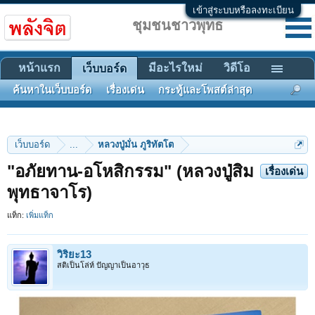
เข้าสู่ระบบหรือลงทะเบียน
ชุมชนชาวพุทธ
หน้าแรก
มีอะไรใหม่
วิดีโอ
เว็บบอร์ด
ค้นหาในเว็บบอร์ด
เรื่องเด่น
กระทู้และโพสต์ล่าสุด
เว็บบอร์ด
...
หลวงปู่มั่น ภูริทัตโต
"อภัยทาน-อโหสิกรรม" (หลวงปู่สิม
เรื่องเด่น
พุทธาจาโร)
แท็ก:
เพิ่มแท็ก
วิริยะ13
สติเป็นโล่ห์ ปัญญาเป็นอาวุธ