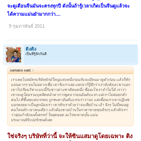
จะดูเดือนจีนมันจะตรงทุกปี ดังนั้นถ้ารู้เวลาเกิดเป็นจีนดูแล้วจะ
ได้ความแม่นยำมากกว่า....
9 กุมภาพันธ์ 2011
ติงติง
เป็นที่รู้จักกันดี
samaice said:
↑
เราเคยไปสมัครบริษัทยักษ์ใหญ่แห่งหนึ่งก่อนรับจะมีคนมาดูตัวก่อน แล้วก็ทัก
แม่นมากๆ จนไม่อยากเชื่อ เขารับเราเลย แต่เขาก็รู้อีกว่าเรายังลังเล เขาบอก
เขาไปเรียนวิชาแบบนี้กับชาวต่างชาติคนหนึ่ง ชื่ออะไรเราจำไม่ได้ เราว่า
เขาจะดูโดยรวมบุคลิคหน้าตาการพูดจาก่อนอันดับแรก แต่เราไม่ค่อยกลัว
คนไง ตีซี้เลยแต่แรกพบ ถูกชะตาอันดับแรกเราว่าน่ะ แต่เพื่อนเราเขาปฎิเสธ
บอกคอยมาเป็นลูกน้องเรา เขาทักเราด้วยว่าจะเสียบ้าน เอ้า จิงๆ ไม่มีหมอดู
คนไหนทัก เขาคนเดียว แล้วต้องขายบ้านในราคาขาดทุนจิรงๆ แล้วทักเรา
ว่าคุณกำลังจะตั้งครรภ์ โหสุดยอด อะไรจะขาดนั้น แม่น
ประมาณ99เปอร์เซนต์เลย
ใช่จริงๆ บริษัทที่ว่านี้ จะให้ซินแสมาดูโดยเฉพาะ ติง