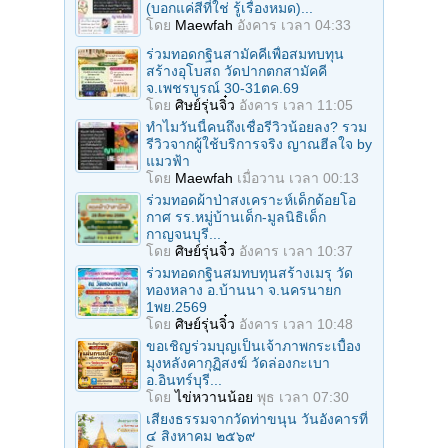
(บอกแค่สีที่ใช่ รู้เรื่องหมด)...
โดย
Maewfah
อังคาร เวลา 04:33
ร่วมทอดกฐินสามัคคีเพื่อสมทบทุน
สร้างอุโบสถ วัดปากตกสามัคคี
จ.เพชรบูรณ์ 30-31ตค.69
โดย
ศิษย์รุ่นจิ๋ว
อังคาร เวลา 11:05
ทำไมวันนี้คนถึงเชื่อรีวิวน้อยลง? รวม
รีวิวจากผู้ใช้บริการจริง ญาณฮีลใจ by
แมวฟ้า
โดย
Maewfah
เมื่อวาน เวลา 00:13
ร่วมทอดผ้าป่าสงเคราะห์เด็กด้อยโอ
กาศ รร.หมู่บ้านเด็ก-มูลนิธิเด็ก
กาญจนบุรี...
โดย
ศิษย์รุ่นจิ๋ว
อังคาร เวลา 10:37
ร่วมทอดกฐินสมทบทุนสร้างเมรุ วัด
ทองหลาง อ.บ้านนา จ.นครนายก
1พย.2569
โดย
ศิษย์รุ่นจิ๋ว
อังคาร เวลา 10:48
ขอเชิญร่วมบุญเป็นเจ้าภาพกระเบื้อง
มุงหลังคากุฏิสงฆ์ วัดล่องกะเบา
อ.อินทร์บุรี...
โดย
ไข่หวานน้อย
พุธ เวลา 07:30
เสียงธรรมจากวัดท่าขนุน วันอังคารที่
๔ สิงหาคม ๒๕๖๙