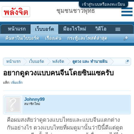
เข้าสู่ระบบหรือลงทะเบียน
ชุมชนชาวพุทธ
หน้าแรก
มีอะไรใหม่
วิดีโอ
เว็บบอร์ด
ค้นหาในเว็บบอร์ด
เรื่องเด่น
กระทู้และโพสต์ล่าสุด
หน้าแรก
เว็บบอร์ด
พลังจิต
ดูดวง และ ทำนายฝัน
อยากดูดวงแบบคนจีนโดยซินแซครับ
แท็ก:
เพิ่มแท็ก
Johnny99
สมาชิกใหม่
คือผมสงสัยว่าดูดวงแบบไทยและแบบจีนแตกต่าง
กันอย่างไร ดวงแบบไทยที่ผมดูมานั้นว่าปีนี้ดีแต่ดูด