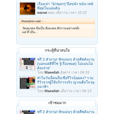
เรื่องเล่า "นักขุดกรุ"มือขลัง ขมังเวทย์
ที่สุดในแผ่นดิน
wanwi
ตอบ
เมื่อวาน เวลา 10:22
Khamphee said:
↑
วัตถุมงคล ถือเป็น สิ่งมงคล สักการะอย่างหนึ่ง
แต่ ที่ เป็น…
กระทู้ที่น่าสนใจ
ฟรี 2 คำถาม! ทักแม่นๆ ด้วยสีพลังงาน
(บอกแค่สีที่ใช่ รู้เรื่องหมด) ไม่แม่นไม่
ต้องจ่าย"
โดย
Maewfah
อังคาร เวลา 04:33
ทำไมวันนี้คนถึงเชื่อรีวิวน้อยลง? รวม
รีวิวจากผู้ใช้บริการจริง ญาณฮีลใจ by
แมวฟ้า
โดย
Maewfah
เมื่อวาน เวลา 00:13
เข้าชมมาก
ฟรี 2 คำถาม! ทักแม่นๆ ด้วยสีพลังงาน