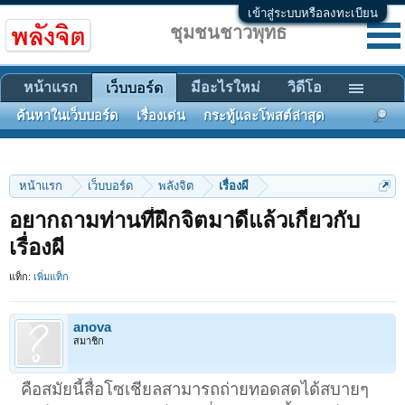
เข้าสู่ระบบหรือลงทะเบียน
ชุมชนชาวพุทธ
หน้าแรก
มีอะไรใหม่
วิดีโอ
เว็บบอร์ด
ค้นหาในเว็บบอร์ด
เรื่องเด่น
กระทู้และโพสต์ล่าสุด
หน้าแรก
เว็บบอร์ด
พลังจิต
เรื่องผี
อยากถามท่านที่ฝึกจิตมาดีแล้วเกี่ยวกับ
เรื่องผี
แท็ก:
เพิ่มแท็ก
anova
สมาชิก
คือสมัยนี้สื่อโซเชียลสามารถถ่ายทอดสดได้สบายๆ