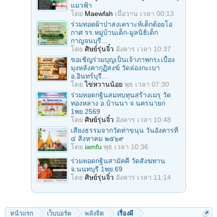
แมวฟ้า
โดย
Maewfah
เมื่อวาน เวลา 00:13
ร่วมทอดผ้าป่าสงเคราะห์เด็กด้อยโอ
กาศ รร.หมู่บ้านเด็ก-มูลนิธิเด็ก
กาญจนบุรี...
โดย
ศิษย์รุ่นจิ๋ว
อังคาร เวลา 10:37
ขอเชิญร่วมบุญเป็นเจ้าภาพกระเบื้อง
มุงหลังคากุฏิสงฆ์ วัดล่องกะเบา
อ.อินทร์บุรี...
โดย
ไข่หวานน้อย
พุธ เวลา 07:30
ร่วมทอดกฐินสมทบทุนสร้างเมรุ วัด
ทองหลาง อ.บ้านนา จ.นครนายก
1พย.2569
โดย
ศิษย์รุ่นจิ๋ว
อังคาร เวลา 10:48
เสียงธรรมจากวัดท่าขนุน วันอังคารที่
๔ สิงหาคม ๒๕๖๙
โดย
iamfu
พุธ เวลา 10:36
ร่วมทอดกฐินสามัคคี วัดสังฆทาน
จ.นนทบุรี 1พย.69
โดย
ศิษย์รุ่นจิ๋ว
อังคาร เวลา 11:14
หน้าแรก
เว็บบอร์ด
พลังจิต
เรื่องผี