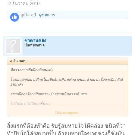
2 ธันวาคม 2010
ถูกใจ x
1
ดูรายการ
ซาตานคลั่ง
เป็นที่รู้จักกันดี
ดารัณ said:
↑
คือว่าอยากเริ่มฝึกกสิณน่ะค่ะ
ในตอนแรกอยากฝึกมโนมยิทธิแต่ฟังเทฟหลวงพ่อแล้วอยากเริ่มจากฝึกกสิณ่
อนน่ะค่ะ
อยากฝึกอาโลกกสิณเพราะว่าอยากเห็นสวรรค์-นรก
ไม่ใช่อยากได้อิทฤทธิ์นะคะ
Click to expand...
แค่คิดว่าถ้าตัวเองได้เห็นสวรรค์นรกแล้วจะทำให้กลัวบาปมากกว่านี้เพราะ
ตอนนี้ถึงจะคิดได้แต่รู้สึกอารมณ์มันจะยังไม่คล้อยตาม รู้สึกแค่เฉยๆอย่าง
เดียวน่ะค่ะ
สิ่งแรกที่ต้องทำคือ รับรู้ลมหายใจให้คล่อง ชนิดที่ว่า
ทำปุ๊บใจโล่งสบายปั๊บ ถ้าลมหายใจขาดช่วงก็ชั่งมัน
เลยอยากฝึกอาโลกกสิณ ใครเคยฝึก หรือได้แล้ว ช่วยแนะนำหน่อยนะคะ