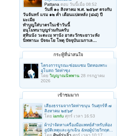
Pattana
ตอบ
วันนี้เมื่อ 08:52
วันที่ ๑๐ สิงหาคม พ.ศ. ๒๕๖๙ ตรงกับ
วันจันทร์ แรม ๑๒ ค่ำ เดือนแปดหลัง (๘๘) ปี
มะเมีย
ทำบุญใส่บาตรในเช้าวันนี้
อนุโมทนาบุญร่วมกันครับ
สุทินนัง วะตะเม ทานัง อาสะวักขะยาวะหัง
นิพพานะ ปัจจะโย โหตุ ปัจจุบันเนกาเล…
กระทู้ที่น่าสนใจ
โครงการบูรณะซ่อมแซม ปิดทองพระ
อุโบสถ วัดท่าซุง
โดย
วิญญาณนิพพาน
28 กรกฎาคม
2026
เข้าชมมาก
เสียงธรรมจากวัดท่าขนุน วันศุกร์ที่ ๗
สิงหาคม ๒๕๖๙
โดย
iamfu
ศุกร์ เวลา 16:53
ผ้าป่าจัดหาเครื่องมือแพทย์สำหรับห้อง
อุบัติเหตุและฉุกเฉิน &หอผู้ป่วยวิกฤต...
โดย
ศิษย์รุ่นจิ๋ว
ศุกร์ เวลา 10:17