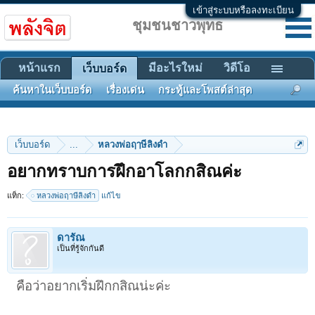
เข้าสู่ระบบหรือลงทะเบียน
ชุมชนชาวพุทธ
หน้าแรก
มีอะไรใหม่
วิดีโอ
เว็บบอร์ด
ค้นหาในเว็บบอร์ด
เรื่องเด่น
กระทู้และโพสต์ล่าสุด
เว็บบอร์ด
...
หลวงพ่อฤๅษีลิงดำ
อยากทราบการฝึกอาโลกกสิณค่ะ
แท็ก:
หลวงพ่อฤาษีลิงดำ
แก้ไข
ดารัณ
เป็นที่รู้จักกันดี
คือว่าอยากเริ่มฝึกกสิณน่ะค่ะ