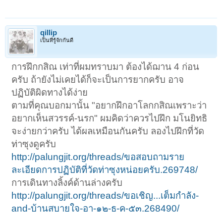
qillip
เป็นที่รู้จักกันดี
การฝึกกสิณ เท่าที่ผมทราบมา ต้องได้ฌาน 4 ก่อน
ครับ ถ้ายังไม่เคยได้ก็จะเป็นการยากครับ อาจ
ปฏิบัติผิดทางได้ง่าย
ตามที่คุณบอกมานั้น "อยากฝึกอาโลกกสิณเพราะว่า
อยากเห็นสวรรค์-นรก" ผมคิดว่าควรไปฝึก มโนยิทธิ
จะง่ายกว่าครับ ได้ผลเหมือนกันครับ ลองไปฝึกที่วัด
ท่าซุงดูครับ
http://palungjit.org/threads/ขอสอบถามราย
ละเอียดการปฏิบัติที่วัดท่าซุงหน่อยครับ.269748/
การเดินทางลิ้งค์ด้านล่างครับ
http://palungjit.org/threads/ขอเชิญ...เต็มกำลัง-
and-บ้านสบายใจ-อา-๑๒-ธ-ค-๕๓.268490/