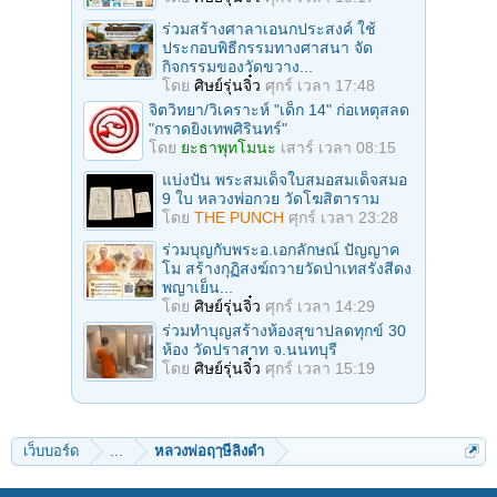
ร่วมสร้างศาลาเอนกประสงค์ ใช้
ประกอบพิธีกรรมทางศาสนา จัด
กิจกรรมของวัดขวาง...
โดย
ศิษย์รุ่นจิ๋ว
ศุกร์ เวลา 17:48
จิตวิทยา/วิเคราะห์ "เด็ก 14" ก่อเหตุสลด
"กราดยิงเทพศิรินทร์"
โดย
ยะธาพุทโมนะ
เสาร์ เวลา 08:15
แบ่งปัน พระสมเด็จใบสมอสมเด็จสมอ
9 ใบ หลวงพ่อกวย วัดโฆสิตาราม
โดย
THE PUNCH
ศุกร์ เวลา 23:28
ร่วมบุญกับพระอ.เอกลักษณ์ ปัญญาค
โม สร้างกุฏิสงฆ์ถวายวัดป่าเทสรังสีดง
พญาเย็น...
โดย
ศิษย์รุ่นจิ๋ว
ศุกร์ เวลา 14:29
ร่วมทําบุญสร้างห้องสุขาปลดทุกข์ 30
ห้อง วัดปราสาท จ.นนทบุรี
โดย
ศิษย์รุ่นจิ๋ว
ศุกร์ เวลา 15:19
เว็บบอร์ด
...
หลวงพ่อฤๅษีลิงดำ