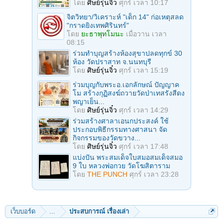
โดย
ศิษย์รุ่นจิ๋ว
ศุกร์ เวลา 10:17
จิตวิทยา/วิเคราะห์ "เด็ก 14" ก่อเหตุสลด
"กราดยิงเทพศิรินทร์"
โดย
ยะธาพุทโมนะ
เมื่อวาน เวลา
08:15
ร่วมทําบุญสร้างห้องสุขาปลดทุกข์ 30
ห้อง วัดปราสาท จ.นนทบุรี
โดย
ศิษย์รุ่นจิ๋ว
ศุกร์ เวลา 15:19
ร่วมบุญกับพระอ.เอกลักษณ์ ปัญญาค
โม สร้างกุฏิสงฆ์ถวายวัดป่าเทสรังสีดง
พญาเย็น...
โดย
ศิษย์รุ่นจิ๋ว
ศุกร์ เวลา 14:29
ร่วมสร้างศาลาเอนกประสงค์ ใช้
ประกอบพิธีกรรมทางศาสนา จัด
กิจกรรมของวัดขวาง...
โดย
ศิษย์รุ่นจิ๋ว
ศุกร์ เวลา 17:48
แบ่งปัน พระสมเด็จใบสมอสมเด็จสมอ
9 ใบ หลวงพ่อกวย วัดโฆสิตาราม
โดย
THE PUNCH
ศุกร์ เวลา 23:28
เว็บบอร์ด
...
ประสบการณ์ เรื่องเล่า