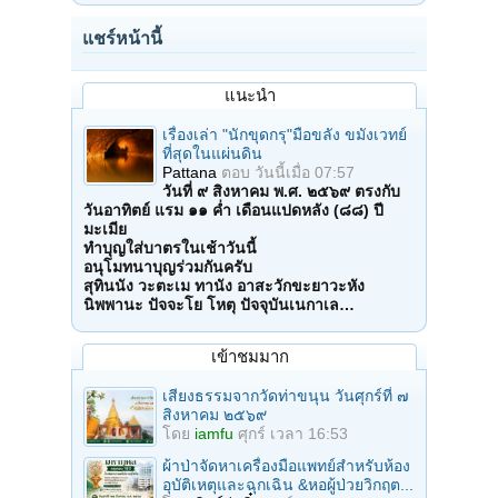
แชร์หน้านี้
แนะนำ
เรื่องเล่า "นักขุดกรุ"มือขลัง ขมังเวทย์
ที่สุดในแผ่นดิน
Pattana
ตอบ
วันนี้เมื่อ 07:57
วันที่ ๙ สิงหาคม พ.ศ. ๒๕๖๙ ตรงกับ
วันอาทิตย์ แรม ๑๑ ค่ำ เดือนแปดหลัง (๘๘) ปี
มะเมีย
ทำบุญใส่บาตรในเช้าวันนี้
อนุโมทนาบุญร่วมกันครับ
สุทินนัง วะตะเม ทานัง อาสะวักขะยาวะหัง
นิพพานะ ปัจจะโย โหตุ ปัจจุบันเนกาเล…
เข้าชมมาก
เสียงธรรมจากวัดท่าขนุน วันศุกร์ที่ ๗
สิงหาคม ๒๕๖๙
โดย
iamfu
ศุกร์ เวลา 16:53
ผ้าป่าจัดหาเครื่องมือแพทย์สำหรับห้อง
อุบัติเหตุและฉุกเฉิน &หอผู้ป่วยวิกฤต...