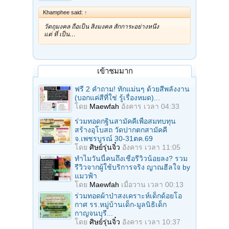
Khamphee said:
↑
วัตถุมงคล ถือเป็น สิ่งมงคล สักการะอย่างหนึ่ง
แต่ ที่ เป็น…
เข้าชมมาก
ฟรี 2 คำถาม! ทักแม่นๆ ด้วยสีพลังงาน
(บอกแค่สีที่ใช่ รู้เรื่องหมด)...
โดย
Maewfah
อังคาร เวลา 04:33
ร่วมทอดกฐินสามัคคีเพื่อสมทบทุน
สร้างอุโบสถ วัดปากตกสามัคคี
จ.เพชรบูรณ์ 30-31ตค.69
โดย
ศิษย์รุ่นจิ๋ว
อังคาร เวลา 11:05
ทำไมวันนี้คนถึงเชื่อรีวิวน้อยลง? รวม
รีวิวจากผู้ใช้บริการจริง ญาณฮีลใจ by
แมวฟ้า
โดย
Maewfah
เมื่อวาน เวลา 00:13
ร่วมทอดผ้าป่าสงเคราะห์เด็กด้อยโอ
กาศ รร.หมู่บ้านเด็ก-มูลนิธิเด็ก
กาญจนบุรี...
โดย
ศิษย์รุ่นจิ๋ว
อังคาร เวลา 10:37