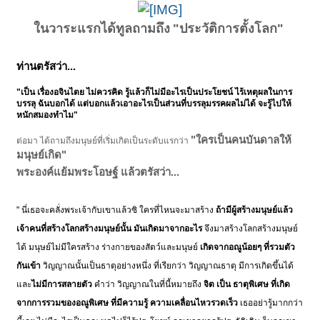
ในวาระแรกได้ทูลถามถึง
"ประวัติการตั้งโลก"
ท่านตรัสว่า...
"เป็น เรื่องอจินไตย ไม่ควรคิด รู้แล้วก็ไม่มีอะไรเป็นประโยชน์ ไร้เหตุผลในการ
บรรลุ ฉันบอกได้ แต่บอกแล้วเอาอะไรเป็นส่วนที่บรรลุมรรคผลไม่ได้ จะรู้ไปให้
หนักสมองทำไม"
"ใครเป็นคนบันดาลให้
ต่อมา ได้ถามถึงมนุษย์ที่เริ่มเกิดเป็นระดับแรกว่า
มนุษย์เกิด"
​
พระองค์แย้มพระโอษฐ์ แล้วตรัสว่า...
" นี่เธอจะคลั่งพระเจ้ากับเขาแล้วซิ ใครที่ไหนจะมาสร้าง
ถ้ามีผู้สร้างมนุษย์แล้ว
เจ้าคนที่สร้างโลกสร้างมนุษย์นั้น มันเกิดมาจากอะไร
จึงมาสร้างโลกสร้างมนุษย์
ได้ มนุษย์ไม่มีใครสร้าง ร่างกายของสัตว์และมนุษย์
เกิดจากอณูน้อยๆ ที่รวมตัว
กันเข้า
วิญญาณนั้นเป็นธาตุอย่างหนึ่ง ที่เรียกว่า วิญญาณธาตุ มีการเกิดขึ้นได้
และ
ไม่มีการสลายตัว
คำว่า วิญญาณในที่นี้หมายถึง
จิต เป็น ธาตุพิเศษ ที่เกิด
จากการรวมของอณูพิเศษ ที่มีความรู้ ความเคลื่อนไหวรวดเร็ว
เธออย่ารู้มากกว่า