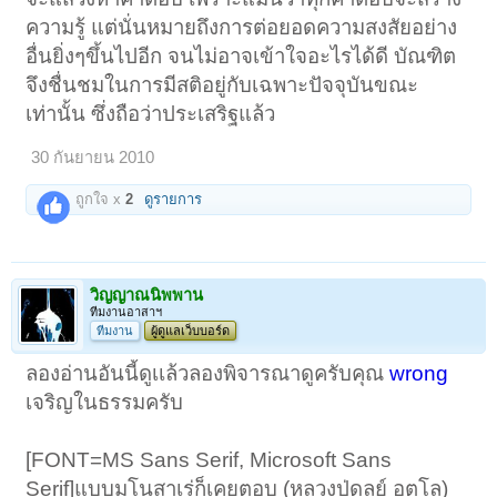
ก็ต้องเหมาะสมกับการเกิดขึ้นของจิตแต่ละประเภท เหมือนการผสมสี ถ้า
ความรู้ แต่นั่นหมายถึงการต่อยอดความสงสัยอย่าง
ต้องการสีใดๆ ก็นำแม่สีมาผสมกันเพื่อให้เกิดสีใหม่ๆเพิ่มขึ้น ก็ต้องเข้าใจก่อน
ว่าสีทุติยภูมินั้นเกิดจากสีใดบ้างในขั้นปฐมภูมิ แล้วจิตนั้นไม่มีการเกิดขึ้น
อื่นยิ่งๆขึ้นไปอีก จนไม่อาจเข้าใจอะไรได้ดี บัณฑิต
ใหม่ มีอยู่เหมือนเดิม อุปมาเหมือนสีสรรต่างในโลก ก็เกิดจากสีปฐมภูมิแหล่ง
เดียว ความแตกต่างอยู่ที่ปัจจัยอื่นเท่านั้น (แสง, พื้นผิว, ความเข้มของสี) ที่
จึงชื่นชมในการมีสติอยู่กับเฉพาะปัจจุบันขณะ
ทำให้สีต่างๆ มีความแตกต่างกันไป (ส่วนจิตที่ดับสูญคือจิตที่ไม่มีอยู่อีก สืบ
เท่านั้น ซึ่งถือว่าประเสริฐแล้ว
เนื่องจากสภาวะของความมีอยู่และมหดไปเท่านั้น ซึ่งอาจหมายถึงการดับไป
เฉพาะของภูมิ หรือการดับเพราะเหตุคือมรรค)
30 กันยายน 2010
4. สุดท้ายแล้วดวงจิตทุกดวงจะสามารถหลุดพ้นจากวัฏสังสาร ถึงพระ
นิพพานได้ครบหรือเปล่าครับ แล้วหลังจากนั้นภพภูมิทั้งหมดก็ว่างเปล่า
ถูกใจ x
2
ดูรายการ
เพราะไปนิพพานกันหมดแล้ว อย่างนั้นใช่มั้ยครับ
วิญญาณนิพพาน
ทีมงานอาสาฯ
ทีมงาน
ผู้ดูแลเว็บบอร์ด
ลองอ่านอันนี้ดูเเล้วลองพิจารณาดูครับคุณ
wrong
เจริญในธรรมครับ
[FONT=MS Sans Serif, Microsoft Sans
Serif]แบบมโนสาเร่ก็เคยตอบ (หลวงปู่ดูลย์ อตุโล)