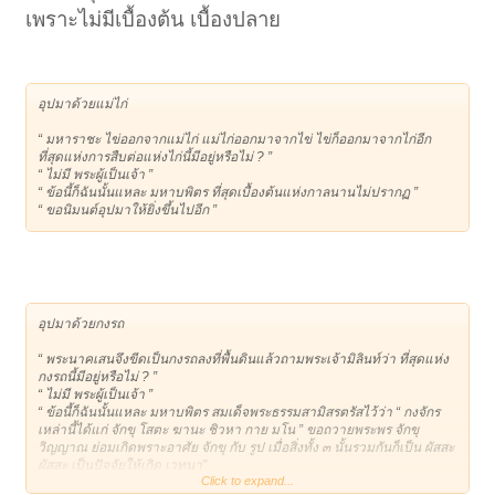
เพราะไม่มีเบื้องต้น เบื้องปลาย
อุปมาด้วยแม่ไก่
“ มหาราชะ ไข่ออกจากแม่ไก่ แม่ไก่ออกมาจากไข่ ไข่ก็ออกมาจากไก่อีก
ที่สุดแห่งการสืบต่อแห่งไก่นี้มีอยู่หรือไม่ ? ”
“ ไม่มี พระผู้เป็นเจ้า ”
“ ข้อนี้ก็ฉันนั้นแหละ มหาบพิตร ที่สุดเบื้องต้นแห่งกาลนานไม่ปรากฏ ”
“ ขอนิมนต์อุปมาให้ยิ่งขึ้นไปอีก ”
อุปมาด้วยกงรถ
“ พระนาคเสนจึงขีดเป็นกงรถลงที่พื้นดินแล้วถามพระเจ้ามิลินท์ว่า ที่สุดแห่ง
กงรถนี้มีอยู่หรือไม่ ? ”
“ ไม่มี พระผู้เป็นเจ้า ”
“ ข้อนี้ก็ฉันนั้นแหละ มหาบพิตร สมเด็จพระธรรมสามิสรตรัสไว้ว่า “ กงจักร
เหล่านี้ได้แก่ จักขุ โสตะ ฆานะ ชิวหา กาย มโน ” ขอถวายพระพร จักขุ
วิญญาณ ย่อมเกิดพราะอาศัย จักขุ กับ รูป เมื่อสิ่งทั้ง ๓ นั้นรวมกันก็เป็น ผัสสะ
ผัสสะ เป็นปัจจัยให้เกิด เวทนา”
Click to expand...
เวทนา เป็นปัจจัยให้เกิด ตัณหา