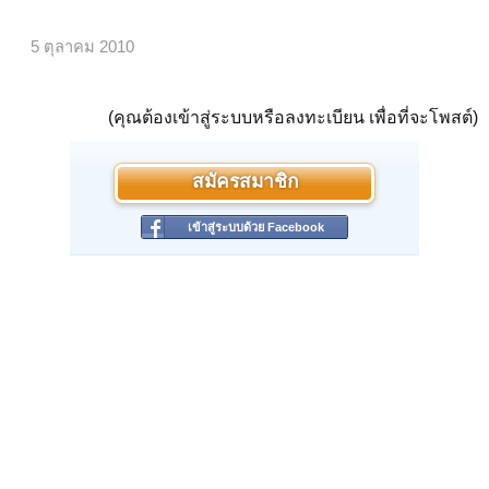
ตัณหา เป็นปัจจัยให้เกิด อุปาทาน
อุปาทาน เป็นปัจจัยให้เกิด กรรม
จักขุ ก็เกิดจาก กรรม อีก ที่สุดแห่งการสืบต่ออันนี้มีอยู่หรือไม่ ? ”
5 ตุลาคม 2010
“ ไม่มี พระผู้เป็นเจ้า ”
“ ขอถวายพระพร โสตวิญญาณ ฆานวิญญาณ ชิวหาวิญญาณ กายวิญญาณ
มโนวิญญาณ ย่อมเกิดขึ้นเพราะอาศัยเสียงกับหู จมูกกกับกลิ่น ลิ้นกับรส กาย
กับโผฏฐัพพะ มโนกับธรรมะ เมื่อสิ่งทั้ง ๓ รวมกันเข้าก็เป็น ผัสสะ แล้วทำให้
(คุณต้องเข้าสู่ระบบหรือลงทะเบียน เพื่อที่จะโพสต์)
เกิด เวทนา ตัณหา อุปทาน กรรม แล้ว โสตะ ฆานะ ชิวหา กาย มโน ก็เกิด
จากกรรมนั้นอีก ที่สุดแห่งการสืบต่อนี้มีอยู่หรือไม่ ? ”
“ ไม่มี พระผู้เจ้าเป็นเจ้า ”
“ ข้อนี้ฉันนั้นแหละ มหาบพิตร คือที่สุดเบื้องต้นย่อมไม่ปรากฏ ขอถวาย
สมัครสมาชิก
พระพร ”
“ ชอบแล้ว พระนาคเสน ”
เข้าสู่ระบบด้วย Facebook