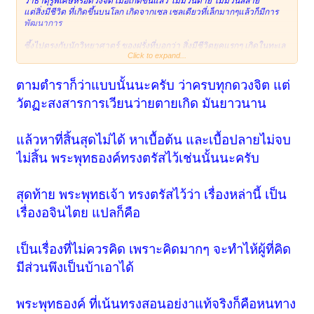
ว่าธาตุรู้พิเศษหรือดวงจิต เมื่อเกิดขึ้นแล้ว ไม่มีวันตาย ไม่มีวันสลาย
แต่สิ่งมีชีวิต ที่เกิดขึ้นบนโลก เกิดจากเซล เซลเดียวที่เล็กมากๆแล้วก็มีการ
พัฒนาการ
ซึ้งไปตรงกับนักวิทยาศาตร์ ของฝรั่งที่บอกว่า สิ่งมีชีวิตยุคแรกๆ เกิดในทะเล
Click to expand...
ไม่มีแขน ขา อะไรทั้งนั้น เป็นเซล เป็นโมเลกุลเล็ก และก็พัฒนา แยกสายเผ่า
พันธิ์กันไป ไช้เวลาเป็นไม่รู้จักกี่ล้านๆ,ล้านๆปี จึงได้มีมาเห็นกันอย่างทุกวันนี้
ตามตำราก็ว่าแบบนั้นนะครับ ว่าครบทุกดวงจิต แต่
2. จิตใช่เราหรือเปล่าครับ ถ้าไม่ใช่แล้วเราคืออะไรครับ และทำไมจึงมีเรา
วัตฏะสงสารการเวียนว่ายตายเกิด มันยาวนาน
ตอบครับ จิตคือท่าน ตัวท่านจริงๆก็คือจิตใจ แต่ร่างกายไม่ไช่ตัวท่าน
เพราะอยู่เหนือการควบคุม ร่างกายจะเจ็บป่วย แก่ ตาย เราบอก หรือบังคับ
ไม่ได้ ว่าเจ้าจงอย่าแก่ อย่าเจ็บ อย่าป่วยนะ อะไรก็ตาม ที่เราบังคับไม่ได้
ควบคุมไม่ได้มันจะไช่ของเราไหม? ถ้าเป็นของ ของเราจริงๆ ต้องบังคับได้
แล้วหาที่สิ้นสุดไม่ได้ หาเบื้อต้น และเบื้อปลายไม่จบ
ต้องควบคุมได้ งี้เป็นต้น
ไม่สิ้น พระพุทธองค์ทรงตรัสไว้เช่นนั้นนะครับ
3. จำนวนของดวงจิตทั้งหมด (นับรวมทุกภพภูมิ รวมบนพระนิพพานด้วย)
เป็นตัวเลขคงที่มั้ยครับ มีเกิดขึ้นใหม่ได้มั้ยครับ มีดับสูญไปบ้างมั้ยครับ
ตอบครับ ย้อนกลับไปดูขอที่หนึ่ง ดูข้อที่หนึ่งนะครับ แล้วพิจรณณาดูเอานะ
สุดท้าย พระพุทธเจ้า ทรงตรัสไว้ว่า เรื่องหล่านี้ เป็น
ครับ มีคำตอบอยู่ในนั้น
เรื่องอจินไตย แปลก็คือ
4. สุดท้ายแล้วดวงจิตทุกดวงจะสามารถหลุดพ้นจากวัฏสังสาร ถึงพระ
นิพพานได้ครบหรือเปล่าครับ แล้วหลังจากนั้นภพภูมิทั้งหมดก็ว่างเปล่า
เป็นเรื่องที่ไม่ควรคิด เพราะคิดมากๆ จะทำไห้ผู้ที่คิด
เพราะไปนิพพานกันหมดแล้ว อย่างนั้นใช่มั้ยครับ
มีส่วนพึงเป็นบ้าเอาได้
พระพุทธองค์ ที่เน้นทรงสอนอย่งาแท้จริงก็คือหนทาง