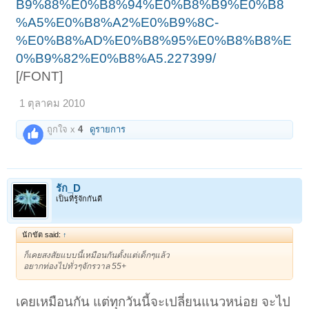
B9%88%E0%B8%94%E0%B8%B9%E0%B8
%A5%E0%B8%A2%E0%B9%8C-
%E0%B8%AD%E0%B8%95%E0%B8%B8%E
0%B9%82%E0%B8%A5.227399/
[/FONT]
1 ตุลาคม 2010
ถูกใจ x
4
ดูรายการ
รัก_D
เป็นที่รู้จักกันดี
นักขัต said:
↑
ก็เคยสงสัยแบบนี้เหมือนกันตั้งแต่เด็กๆแล้ว
อยากท่องไปทั่วๆจักรวาล 55+
เคยเหมือนกัน แต่ทุกวันนี้จะเปลี่ยนแนวหน่อย จะไป