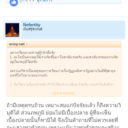
ถูกใจ x
7
ดูรายการ
Nefertity
เป็นที่รู้จักกันดี
wrong said:
↑
อยากเรียนถามท่านผู้รู้ ดังนี้ครับ
1. อะไรเป็นสาเหตุให้เราเกิดขึ้นมาในชาติแรกครับ และชาติแรกของเราเกิด
อยู่ในภพภูมิใดครับ
เพราะอวิชาเป็นเหตุของการเวียนว่ายในวัฏฏะสังสารวัฏอยางไม่มีที่สุด ดุจ
มดที่ไต่ไปตามขอบกระด้ง
2. จิตใช่เราหรือเปล่าครับ ถ้าไม่ใช่แล้วเราคืออะไรครับ และทำไมจึงมีเรา
Click to expand...
จิตไม่ใช่เรา แต่เพราะความมีและเป็นเราที่ไปยึดจิตนั้น จึงได้ยึดมั่นจิตว่า
เป็นตัวตนของเราด้วย และที่ต้องมีเราก็เพราะเหตุคือวิชาเช่นกัน และเมื่อ
ความเป็นตัวเราถึงความสิ้นสุดก็ต้องเป็นผลจากการดับอวิชาเท่านั้น
ถ้ามีเหตุครบถ้วน เหมาะสมแก่ปัจจัยแล้ว ก็ถึงความวิ
มุติได้ ส่วนภพภูมิ ย่อมไม่มีเบื้องปลาย ผู้ที่จะเห็น
3. จำนวนของดวงจิตทั้งหมด (นับรวมทุกภพภูมิ รวมบนพระนิพพานด้วย)
เป็นตัวเลขคงที่มั้ยครับ มีเกิดขึ้นใหม่ได้มั้ยครับ มีดับสูญไปบ้างมั้ยครับ
เบื้องปลายนั้นก็หามิได้ จึงเป็นคำถามที่ไม่ควรเลยที่
จำนวนของจิตเป็นจำนวนคงที่ รวมถึงขีดความสามารถของสิ่งที่ปรุงแต่งจิต
จะแสวงหาคำตอบ เพราะแม้นว่าทุกคำตอบจะสร้าง