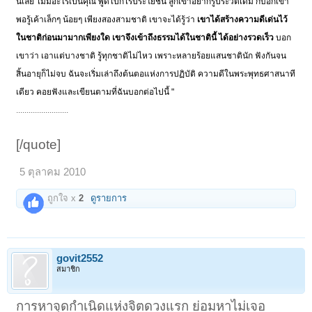
นี้เลย ไม่มีอะไรเป็นคุณ พูดไปก็ไร้ประโยชน์ ลูกเขาอยากรู้ประวัติเดิม ก็บอกเขา
พอรู้เค้าเล็กๆ น้อยๆ เพียงสองสามชาติ เขาจะได้รู้ว่า
เขาได้สร้างความดีเด่นไว้
ในชาติก่อนมามากเพียงใด เขาจึงเข้าถึงธรรมได้ในชาตินี้ ได้อย่างรวดเร็ว
บอก
เขาว่า เอาแต่บางชาติ รู้ทุกชาติไม่ไหว เพราะหลายร้อยแสนชาตินัก ฟังกันจน
สิ้นอายุก็ไม่จบ ฉันจะเริ่มเล่าถึงต้นตอแห่งการปฏิบัติ ความดีในพระพุทธศาสนาที
เดียว คอยฟังและเขียนตามที่ฉันบอกต่อไปนี้ "
.........................
[/quote]
5 ตุลาคม 2010
ถูกใจ x
2
ดูรายการ
govit2552
สมาชิก
การหาจุดกำเนิดแห่งจิตดวงแรก ย่อมหาไม่เจอ