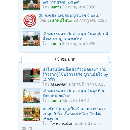
๒๘ กรกฎาคม ๒๕๖๙
โดย
iamfu
28 กรกฎาคม 2026
28 ก.ค.69 @ม่อนพญานาค จ.พะเยา
โดย
ยะธาพุทโมนะ
28 กรกฎาคม 2026
เสียงธรรมจากวัดท่าขนุน วันพฤหัสบดี
ที่ ๓๐ กรกฎาคม ๒๕๖๙
โดย
iamfu
30 กรกฎาคม 2026
เข้าชมมาก
ทำไมวันนี้คนถึงเชื่อรีวิวน้อยลง? รวม
รีวิวจากผู้ใช้บริการจริง ญาณฮีลใจ by
แมวฟ้า
โดย
Maewfah
พฤหัสบดี เวลา 00:13
เสียงธรรมจากวัดท่าขนุน วันพุธที่ ๕
สิงหาคม ๒๕๖๙
โดย
iamfu
พุธ เวลา 19:48
ขอเชิญร่วมบุญเป็นเจ้าภาพถวายพระ
อุปคุต 9 นิ้ว เนื้อทองเหลือง วัดปงค์
เชียงราย
โดย
ไข่หวานน้อย
พฤหัสบดี เวลา
08:23