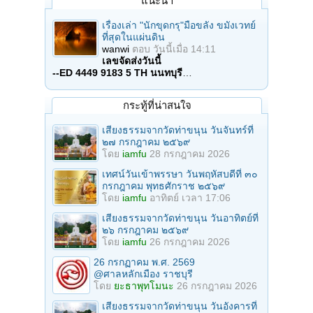
แนะนำ
เรื่องเล่า "นักขุดกรุ"มือขลัง ขมังเวทย์
ที่สุดในแผ่นดิน
wanwi
ตอบ
วันนี้เมื่อ 14:11
เลขจัดส่งวันนี้
--ED 4449 9183 5 TH นนทบุรี
…
กระทู้ที่น่าสนใจ
เสียงธรรมจากวัดท่าขนุน วันจันทร์ที่
๒๗ กรกฎาคม ๒๕๖๙
โดย
iamfu
28 กรกฎาคม 2026
เทศน์วันเข้าพรรษา วันพฤหัสบดีที่ ๓๐
กรกฎาคม พุทธศักราช ๒๕๖๙
โดย
iamfu
อาทิตย์ เวลา 17:06
เสียงธรรมจากวัดท่าขนุน วันอาทิตย์ที่
๒๖ กรกฎาคม ๒๕๖๙
โดย
iamfu
26 กรกฎาคม 2026
26 กรกฏาคม พ.ศ. 2569
@ศาลหลักเมือง ราชบุรี
โดย
ยะธาพุทโมนะ
26 กรกฎาคม 2026
เสียงธรรมจากวัดท่าขนุน วันอังคารที่