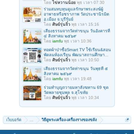
โดย
ไข่หวานน้อย
พุธ เวลา 07:30
ร่วมสมทบทุนดูแลรักษาพระสงฆ์ผู้
อาพาธหรือชราภาพ วัดประชานิรมิต
อ.เมือง จ.บุรีรัมย์
โดย
ศิษย์รุ่นจิ๋ว
พุธ เวลา 15:16
เสียงธรรมจากวัดท่าขนุน วันอังคารที่
๔ สิงหาคม ๒๕๖๙
โดย
iamfu
พุธ เวลา 10:36
ทอดผ้าป่าซื้อSmart TV ใช้เรียน&สอน
พัดลมห้องเรียน พัฒนาสถานศึกษา...
โดย
ศิษย์รุ่นจิ๋ว
พุธ เวลา 10:50
เสียงธรรมจากวัดท่าขนุน วันพุธที่ ๕
สิงหาคม ๒๕๖๙
โดย
iamfu
พุธ เวลา 19:48
ร่วมทําบุญถวายมหาสังฆทาน 69 ชุด
วัดพลายชุมพล จ.สุโขทัย
โดย
ศิษย์รุ่นจิ๋ว
พุธ เวลา 10:34
เว็บบอร์ด
...
วิธีดูพระเครื่อง-เครื่องรางของขลัง