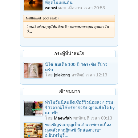
ที่สุดในแผ่นดิน
wanwi
ตอบ
เมื่อวาน เวลา 20:53
Natthawut_pool said:
↑
โอนเงินร่วมบุญให้แล้วครับ ขอขอบพระคุณ คุณอาวัน
วิ…
กระทู้ที่น่าสนใจ
นี่ไช่ สมเด็จ 100 ปี วัดระฆัง รึป่าว
ครับ
โดย
joiekong
อาทิตย์ เวลา 12:13
เข้าชมมาก
ทำไมวันนี้คนถึงเชื่อรีวิวน้อยลง? รวม
รีวิวจากผู้ใช้บริการจริง ญาณฮีลใจ by
แมวฟ้า
โดย
Maewfah
พฤหัสบดี เวลา 00:13
ขอเชิญร่วมบุญเป็นเจ้าภาพกระเบื้อง
มุงหลังคากุฏิสงฆ์ วัดล่องกะเบา
อ.อินทร์บุรี...