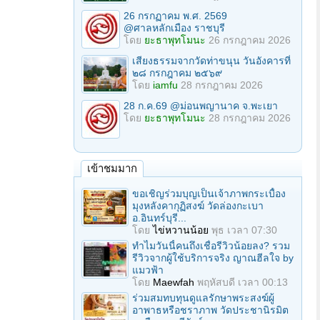
26 กรกฏาคม พ.ศ. 2569
@ศาลหลักเมือง ราชบุรี
โดย
ยะธาพุทโมนะ
26 กรกฎาคม 2026
เสียงธรรมจากวัดท่าขนุน วันอังคารที่
๒๘ กรกฎาคม ๒๕๖๙
โดย
iamfu
28 กรกฎาคม 2026
28 ก.ค.69 @ม่อนพญานาค จ.พะเยา
โดย
ยะธาพุทโมนะ
28 กรกฎาคม 2026
เข้าชมมาก
ขอเชิญร่วมบุญเป็นเจ้าภาพกระเบื้อง
มุงหลังคากุฏิสงฆ์ วัดล่องกะเบา
อ.อินทร์บุรี...
โดย
ไข่หวานน้อย
พุธ เวลา 07:30
ทำไมวันนี้คนถึงเชื่อรีวิวน้อยลง? รวม
รีวิวจากผู้ใช้บริการจริง ญาณฮีลใจ by
แมวฟ้า
โดย
Maewfah
พฤหัสบดี เวลา 00:13
ร่วมสมทบทุนดูแลรักษาพระสงฆ์ผู้
อาพาธหรือชราภาพ วัดประชานิรมิต