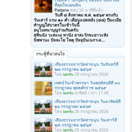
เรื่องเล่า "นักขุดกรุ"มือขลัง ขมังเวทย์
ที่สุดในแผ่นดิน
Pattana
ตอบ
16 นาทีที่แล้ว
วันที่ ๘ สิงหาคม พ.ศ. ๒๕๖๙ ตรงกับ
วันเสาร์ แรม ๑๐ ค่ำ เดือนแปดหลัง (๘๘) ปีมะเมีย
ทำบุญใส่บาตรในเช้าวันนี้
อนุโมทนาบุญร่วมกันครับ
สุทินนัง วะตะเม ทานัง อาสะวักขะยาวะหัง
นิพพานะ ปัจจะโย โหตุ ปัจจุบันเนกาเล…
กระทู้ที่น่าสนใจ
เสียงธรรมจากวัดท่าขนุน วันจันทร์ที่
๒๗ กรกฎาคม ๒๕๖๙
โดย
iamfu
28 กรกฎาคม 2026
เทศน์วันเข้าพรรษา วันพฤหัสบดีที่ ๓๐
กรกฎาคม พุทธศักราช ๒๕๖๙
โดย
iamfu
อาทิตย์ เวลา 17:06
เสียงธรรมจากวัดท่าขนุน วันอาทิตย์ที่
๒๖ กรกฎาคม ๒๕๖๙
โดย
iamfu
26 กรกฎาคม 2026
เสียงธรรมจากวัดท่าขนุน วันเสาร์ที่
๒๕ กรกฎาคม ๒๕๖๙
โดย
iamfu
25 กรกฎาคม 2026