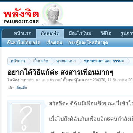
หน้าแรก
มีอะไรใหม่
วิดีโอ
รูปภา
เว็บบอร์ด
ค้นหาในเว็บบอร์ด
เรื่องเด่น
กระทู้และโพสต์ล่าสุด
หน้าแรก
เว็บบอร์ด
พุทธศาสนา
พุทธศาสนา และ ธรรมะ
อยากได้วิธีแก้ค่ะ สงสารเพื่อนมากๆ
ในห้อง '
พุทธศาสนา และ ธรรมะ
' ตั้งกระทู้โดย
nam234370
,
11 ธันวาคม 20
แท็ก:
เพิ่มแท็ก
สวัสดีค่ะ ดิฉันมีเพื่อนซึ่งขณะนี้เข้าโ
เมื่อไปถึงดิฉันกับเพื่อนอีก6คนกำลังเ