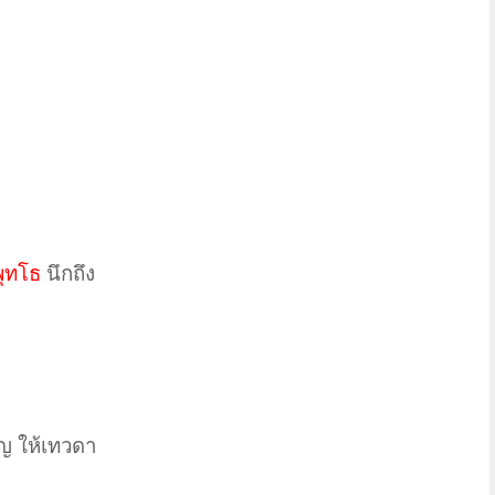
พุทโธ
นึกถึง
วญ ให้เทวดา