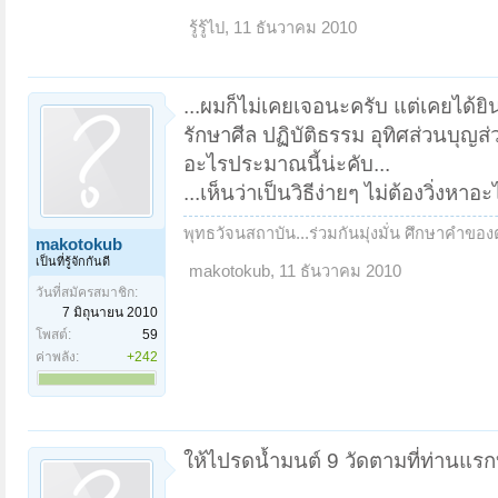
รู้รู้ไป
,
11 ธันวาคม 2010
...ผมก็ไม่เคยเจอนะครับ แต่เคยได้ย
รักษาศีล ปฏิบัติธรรม อุทิศส่วนบุญ
อะไรประมาณนี้น่ะคับ...
...เห็นว่าเป็นวิธีง่ายๆ ไม่ต้องวิ่ง
พุทธวัจนสถาบัน...ร่วมกันมุ่งมั่น ศึกษาคำข
makotokub
เป็นที่รู้จักกันดี
makotokub
,
11 ธันวาคม 2010
วันที่สมัครสมาชิก:
7 มิถุนายน 2010
โพสต์:
59
ค่าพลัง:
+242
ให้ไปรดน้ำมนต์ 9 วัดตามที่ท่านแ