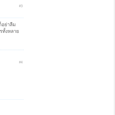
#3
็อย่าลืม
รทั้งหลาย
#4