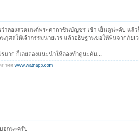
ินว่าลองสวดมนต์พระคาถาชินบัญชร เช้า เย็นดูน่ะคับ แล้วก
ส่วนกุศลให้เจ้ากรรมนายเวร แล้วอธิษฐานขอให้พ้นจากภัยเว
หาอะไรมาก ก็เลยลองแนะนำให้ลองทำดูนะคับ...
องตถาคต
www.watnapp.com
รกบอกนะครับ