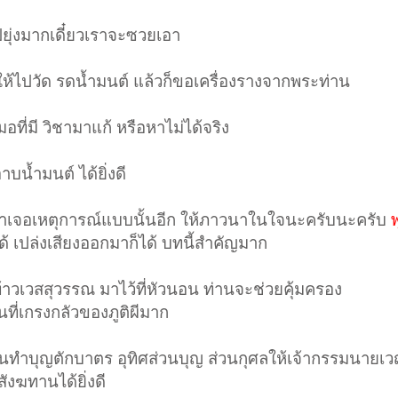
ปยุ่งมากเดี๋ยวเราจะซวยเอา
ห้ไปวัด รดน้ำมนต์ แล้วก็ขอเครื่องรางจากพระท่าน
อที่มี วิชามาแก้ หรือหาไม่ได้จริง
าบน้ำมนต์ ได้ยิ่งดี
ถ้าเจอเหตุการณ์แบบนั้นอีก ให้ภาวนาในใจนะครับนะครับ
้ เปล่งเสียงออกมาก็ได้ บทนี้สำคัญมาก
ปท้าวเวสสุวรรณ มาไว้ที่หัวนอน ท่านจะช่วยคุ้มครอง
นที่เกรงกลัวของภูติผีมาก
 หมั่นทำบุญตักบาตร อุทิศส่วนบุญ ส่วนกุศลให้เจ้ากรรมนายเ
สังฆทานได้ยิ่งดี