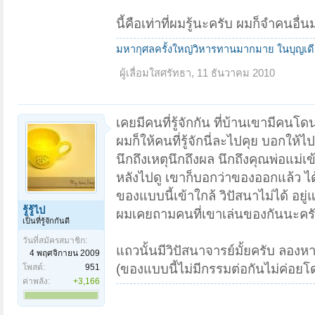
นี้คือเท่าที่ผมรู้นะครับ ผมก็จำคนอื่นม
มหากุศลครั้งใหญ่วิหารทานมากมาย ในบุญเด
ผู้เลื่อมใสศรัทธา
,
11 ธันวาคม 2010
เคยมีคนที่รู้จักกัน ที่บ้านเขามีคนโ
ผมก็ให้คนที่รู้จักนี่ละไปคุย บอกให้ไ
นึกถึงเหตุนึกถึงผล นึกถึงคุณพ่อแม่เ
หลังไปดู เขาก็บอกว่าของออกแล้ว ได
ของแบบนี้เข้าใกล้ วิปัสนาไม่ได้ อยู
รู้รู้ไป
ผมเคยถามคนที่เขาเล่นของกันนะครับ
เป็นที่รู้จักกันดี
วันที่สมัครสมาชิก:
แถวนั้นมีวิปัสนาจารย์มั้ยครับ ลอ
4 พฤศจิกายน 2009
(ของแบบนี้ไม่มีกรรมต่อกันไม่ค่อยโดน
โพสต์:
951
ค่าพลัง:
+3,166