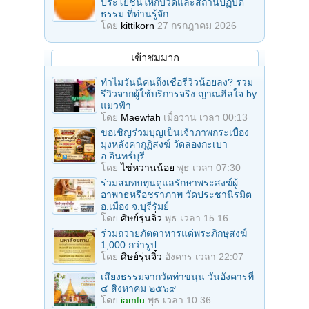
ประโยชน์ให้กับวัดและสถานปฏิบัติ
ธรรม ที่ท่านรู้จัก
โดย
kittikorn
27 กรกฎาคม 2026
เข้าชมมาก
ทำไมวันนี้คนถึงเชื่อรีวิวน้อยลง? รวม
รีวิวจากผู้ใช้บริการจริง ญาณฮีลใจ by
แมวฟ้า
โดย
Maewfah
เมื่อวาน เวลา 00:13
ขอเชิญร่วมบุญเป็นเจ้าภาพกระเบื้อง
มุงหลังคากุฏิสงฆ์ วัดล่องกะเบา
อ.อินทร์บุรี...
โดย
ไข่หวานน้อย
พุธ เวลา 07:30
ร่วมสมทบทุนดูแลรักษาพระสงฆ์ผู้
อาพาธหรือชราภาพ วัดประชานิรมิต
อ.เมือง จ.บุรีรัมย์
โดย
ศิษย์รุ่นจิ๋ว
พุธ เวลา 15:16
ร่วมถวายภัตตาหารแด่พระภิกษุสงฆ์
1,000 กว่ารูป...
โดย
ศิษย์รุ่นจิ๋ว
อังคาร เวลา 22:07
เสียงธรรมจากวัดท่าขนุน วันอังคารที่
๔ สิงหาคม ๒๕๖๙
โดย
iamfu
พุธ เวลา 10:36