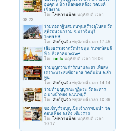
อุปคุต 9 นิ้ว เนื้อทองเหลือง วัดปงค์
เชียงราย
โดย
ไข่หวานน้อย
พฤหัสบดี เวลา
08:23
ร่วมทอดกฐินสมทบทุนสร้างอุโบสถ วัด
สุพีรอนวนาราม จ.ปราจีนบุรี
15พย.69
โดย
ศิษย์รุ่นจิ๋ว
พฤหัสบดี เวลา 17:45
เสียงธรรมจากวัดท่าขนุน วันพฤหัสบดี
ที่ ๖ สิงหาคม ๒๕๖๙
โดย
iamfu
พฤหัสบดี เวลา 18:06
ร่วมบุญถวายค่ารักษาและยา เพื่อสง
เคราะพระสงฆ์อาพาธ วัดต้นปัน จ.ลํา
พูน
โดย
ศิษย์รุ่นจิ๋ว
พฤหัสบดี เวลา 14:14
ร่วมทําบุญบูรณะกุฏิพระ วัดละหาร
อ.บางบัวทอง จ.นนทบุรี
โดย
ศิษย์รุ่นจิ๋ว
พฤหัสบดี เวลา 10:36
ขอเชิญร่วมบุญเป็นเจ้าภาพปั้มน้ำ วัด
ดอนเฟือง อ.เทิง เชียงราย
โดย
ไข่หวานน้อย
พฤหัสบดี เวลา
10:17