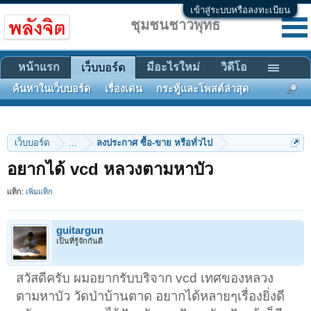
เข้าสู่ระบบหรือลงทะเบียน
ชุมชนชาวพุทธ
หน้าแรก
มีอะไรใหม่
วิดีโอ
เว็บบอร์ด
ค้นหาในเว็บบอร์ด
เรื่องเด่น
กระทู้และโพสต์ล่าสุด
เว็บบอร์ด
...
ลงประกาศ ซื้อ-ขาย หรือทั่วไป
อยากได้ vcd หลวงตามหาบัว
แท็ก:
เพิ่มแท็ก
guitargun
เป็นที่รู้จักกันดี
สวัสดีครับ ผมอยากรับบริจาก vcd เทศของหลวง
ตามหาบัว วัดป่าบ้านตาด อยากได้หลายๆเรื่องยิ่งดี