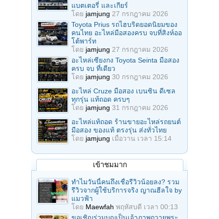
แบตเตอรี่ และเกียร์
โดย
jamjung
27 กรกฎาคม 2026
Toyota Prius รถไฮบริดยอดนิยมของ
คนไทย อะไหล่มือสองครบ จบที่สิงห์ออ
โต้พาร์ท
โดย
jamjung
27 กรกฎาคม 2026
อะไหล่เซียงกง Toyota Seinta มือสอง
ครบ จบ ที่เดียว
โดย
jamjung
30 กรกฎาคม 2026
อะไหล่ Cruze มือสอง เบนซิน ดีเซล
ทุกรุ่น แท้ถอด ครบๆ
โดย
jamjung
31 กรกฎาคม 2026
อะไหล่แท้ถอด ร้านขายอะไหล่รถยนต์
มือสอง ของแท้ ตรงรุ่น ส่งทั่วไทย
โดย
jamjung
เมื่อวาน เวลา 15:14
เข้าชมมาก
ทำไมวันนี้คนถึงเชื่อรีวิวน้อยลง? รวม
รีวิวจากผู้ใช้บริการจริง ญาณฮีลใจ by
แมวฟ้า
โดย
Maewfah
พฤหัสบดี เวลา 00:13
ขอเชิญร่วมบุญเป็นเจ้าภาพถวายพระ