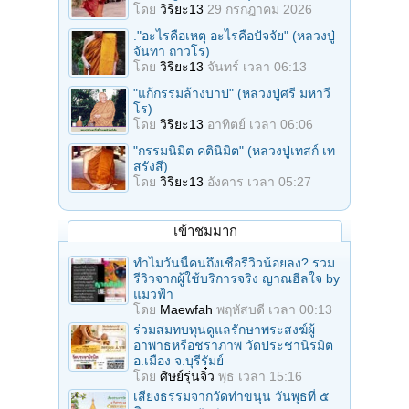
โดย
วิริยะ13
29 กรกฎาคม 2026
."อะไรคือเหตุ อะไรคือปัจจัย" (หลวงปู่
จันทา ถาวโร)
โดย
วิริยะ13
จันทร์ เวลา 06:13
"แก้กรรมล้างบาป" (หลวงปู่ศรี มหาวี
โร)
โดย
วิริยะ13
อาทิตย์ เวลา 06:06
"กรรมนิมิต คตินิมิต" (หลวงปู่เทสก์ เท
สรังสี)
โดย
วิริยะ13
อังคาร เวลา 05:27
เข้าชมมาก
ทำไมวันนี้คนถึงเชื่อรีวิวน้อยลง? รวม
รีวิวจากผู้ใช้บริการจริง ญาณฮีลใจ by
แมวฟ้า
โดย
Maewfah
พฤหัสบดี เวลา 00:13
ร่วมสมทบทุนดูแลรักษาพระสงฆ์ผู้
อาพาธหรือชราภาพ วัดประชานิรมิต
อ.เมือง จ.บุรีรัมย์
โดย
ศิษย์รุ่นจิ๋ว
พุธ เวลา 15:16
เสียงธรรมจากวัดท่าขนุน วันพุธที่ ๕