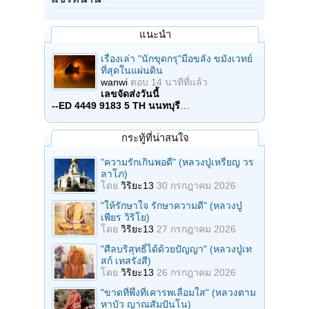
แนะนำ
เรื่องเล่า "นักขุดกรุ"มือขลัง ขมังเวทย์
ที่สุดในแผ่นดิน
wanwi
ตอบ
14 นาทีที่แล้ว
เลขจัดส่งวันนี้
--ED 4449 9183 5 TH นนทบุรี
…
กระทู้ที่น่าสนใจ
"ความรักเกินพอดี" (หลวงปู่เหรียญ วร
ลาโภ)
โดย
วิริยะ13
30 กรกฎาคม 2026
"ให้รักษาใจ รักษาความดี" (หลวงปู่
เพียร วิริโย)
โดย
วิริยะ13
27 กรกฎาคม 2026
"ศีลบริสุทธิ์ได้ด้วยปัญญา" (หลวงปู่เท
สก์ เทสรังสี)
โดย
วิริยะ13
26 กรกฎาคม 2026
"ขาดที่พึ่งที่เคารพเลื่อมใส" (หลวงตาม
หาบัว ญาณสัมปันโน)