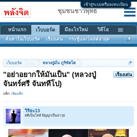
เข้าสู่ระบบหรือลงทะเบียน
ชุมชนชาวพุทธ
หน้าแรก
มีอะไรใหม่
วิดีโอ
เว็บบอร์ด
ค้นหาในเว็บบอร์ด
เรื่องเด่น
กระทู้และโพสต์ล่าสุด
เว็บบอร์ด
...
หลวงปู่มั่น ภูริทัตโต
"อย่าอยากให้มันเป็น" (หลวงปู่
เรื่องเด่น
จันทร์ศรี จันททีโป)
แท็ก:
เพิ่มแท็ก
วิริยะ13
สติเป็นโล่ห์ ปัญญาเป็นอาวุธ