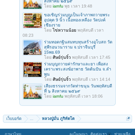
สิงหาคม ๒๕๖๙
โดย
iamfu
พุธ เวลา 19:48
ขอเชิญร่วมบุญเป็นเจ้าภาพถวายพระ
อุปคุต 9 นิ้ว เนื้อทองเหลือง วัดปงค์
เชียงราย
โดย
ไข่หวานน้อย
พฤหัสบดี เวลา
08:23
ร่วมทอดกฐินสมทบทุนสร้างอุโบสถ วัด
สุพีรอนวนาราม จ.ปราจีนบุรี
15พย.69
โดย
ศิษย์รุ่นจิ๋ว
พฤหัสบดี เวลา 17:45
ร่วมบุญถวายค่ารักษาและยา เพื่อสง
เคราะพระสงฆ์อาพาธ วัดต้นปัน จ.ลํา
พูน
โดย
ศิษย์รุ่นจิ๋ว
พฤหัสบดี เวลา 14:14
เสียงธรรมจากวัดท่าขนุน วันพฤหัสบดี
ที่ ๖ สิงหาคม ๒๕๖๙
โดย
iamfu
พฤหัสบดี เวลา 18:06
เว็บบอร์ด
...
หลวงปู่มั่น ภูริทัตโต
ภาษาไทย
ลงโฆษณา
ติดต่อเรา
ช่วยเหลือ