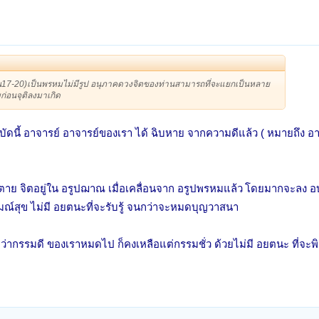
น17-20)เป็นพรหมไม่มีรูป อนุภาคดวงจิตของท่านสามารถที่จะแยกเป็นหลาย
ก่อนจุติลงมาเกิด
า บัดนี้ อาจารย์ อาจารย์ของเรา ได้ ฉิบหาย จากความดีแล้ว ( หมายถึง
าย จิตอยู่ใน อรูปฌาณ เมื่อเคลื่อนจาก อรูปพรหมแล้ว
โดยมากจะลง อบา
สุข ไม่มี อยตนะที่จะรับรู้
จนกว่าจะหมดบุญวาสนา
ว่ากรรมดี ของเราหมดไป ก็คงเหลือแต่กรรมชั่ว ด้วยไม่มี อยตนะ ที่จะพ