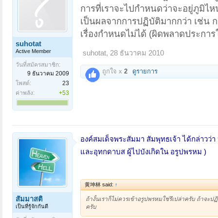
การที่เราจะไปกำหนดว่าจะอยู่ภูมิไหน
เป็นผลจากการปฏิบัติมากกว่า เช่น ก
เรื่องกำหนดไม่ได้ (ผิดพลาดประการ
suhotat
Active Member
suhotat
,
28 ธันวาคม 2010
วันที่สมัครสมาชิก:
ถูกใจ x
2
ดูรายการ
9 ธันวาคม 2009
โพสต์:
23
ค่าพลัง:
+53
องค์สมเด็จพระสัมมา สัมพุทธเจ้า ได้กล่าวว่
และอุทกดาบส ผู้ไปบังเกิดใน อรูปพรหม )
黄坤林 said:
↑
สัมมาสติ
ถ้างั้นเราก็ไม่ควรเข้าอรูปพรหมใช่รึเปล่าครับ ถ้าจะป
เป็นที่รู้จักกันดี
ครับ