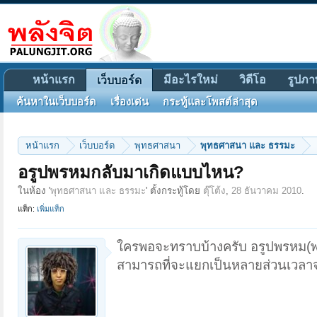
หน้าแรก
มีอะไรใหม่
วิดีโอ
รูปภา
เว็บบอร์ด
ค้นหาในเว็บบอร์ด
เรื่องเด่น
กระทู้และโพสต์ล่าสุด
หน้าแรก
เว็บบอร์ด
พุทธศาสนา
พุทธศาสนา และ ธรรมะ
อรูปพรหมกลับมาเกิดแบบไหน?
ในห้อง '
พุทธศาสนา และ ธรรมะ
' ตั้งกระทู้โดย
ตุ๊โต้ง
,
28 ธันวาคม 2010
.
แท็ก:
เพิ่มแท็ก
ใครพอจะทราบบ้างครับ อรูปพรหม(พร
สามารถที่จะแยกเป็นหลายส่วนเวลาจุต