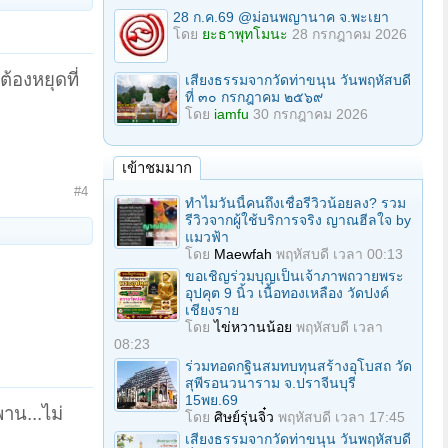
28 ก.ค.69 @ม่อนพญานาค จ.พะเยา
โดย
ยะธาพุทโมนะ
28 กรกฎาคม 2026
ต้องหยุดที่
เสียงธรรมจากวัดท่าขนุน วันพฤหัสบดี
ที่ ๓๐ กรกฎาคม ๒๕๖๙
โดย
iamfu
30 กรกฎาคม 2026
เข้าชมมาก
#4
ทำไมวันนี้คนถึงเชื่อรีวิวน้อยลง? รวม
รีวิวจากผู้ใช้บริการจริง ญาณฮีลใจ by
แมวฟ้า
โดย
Maewfah
พฤหัสบดี เวลา 00:13
ขอเชิญร่วมบุญเป็นเจ้าภาพถวายพระ
อุปคุต 9 นิ้ว เนื้อทองเหลือง วัดปงค์
เชียงราย
โดย
ไข่หวานน้อย
พฤหัสบดี เวลา
08:23
ร่วมทอดกฐินสมทบทุนสร้างอุโบสถ วัด
สุพีรอนวนาราม จ.ปราจีนบุรี
15พย.69
าน...ไม่
โดย
ศิษย์รุ่นจิ๋ว
พฤหัสบดี เวลา 17:45
เสียงธรรมจากวัดท่าขนุน วันพฤหัสบดี