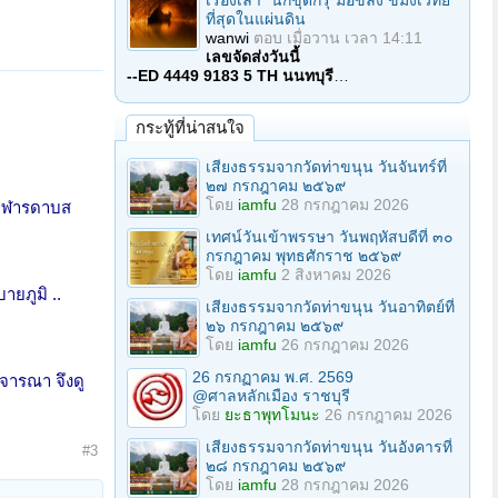
เรื่องเล่า "นักขุดกรุ"มือขลัง ขมังเวทย์
ที่สุดในแผ่นดิน
wanwi
ตอบ
เมื่อวาน เวลา 14:11
เลขจัดส่งวันนี้
--ED 4449 9183 5 TH นนทบุรี
…
กระทู้ที่น่าสนใจ
เสียงธรรมจากวัดท่าขนุน วันจันทร์ที่
๒๗ กรกฎาคม ๒๕๖๙
โดย
iamfu
28 กรกฎาคม 2026
 อาฬารดาบส
เทศน์วันเข้าพรรษา วันพฤหัสบดีที่ ๓๐
กรกฎาคม พุทธศักราช ๒๕๖๙
โดย
iamfu
2 สิงหาคม 2026
ยภูมิ ..
เสียงธรรมจากวัดท่าขนุน วันอาทิตย์ที่
๒๖ กรกฎาคม ๒๕๖๙
โดย
iamfu
26 กรกฎาคม 2026
26 กรกฏาคม พ.ศ. 2569
ิจารณา จึงดู
@ศาลหลักเมือง ราชบุรี
โดย
ยะธาพุทโมนะ
26 กรกฎาคม 2026
เสียงธรรมจากวัดท่าขนุน วันอังคารที่
#3
๒๘ กรกฎาคม ๒๕๖๙
โดย
iamfu
28 กรกฎาคม 2026