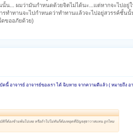
นั้น... ผมว่ามันกำหนดด้วยจิตไม่ได้นะ...แต่หากจะไปอยู่
ารทำทานจะไปกำหนดว่าทำทานแล้วจะไปอยู่สวรรค์ชั้นนั้นชั้
ใดขออภัยด้วย)
า บัดนี้ อาจารย์ อาจารย์ของเรา ได้ ฉิบหาย จากความดีแล้ว ( หมายถึง
ฏิบัติก็ต้องข้ามพ้นไปเลย หรือถ้าไปไม่ทันก็ต้องหยุดที่ปัญจสุธาวาสแทน ถูกไหม