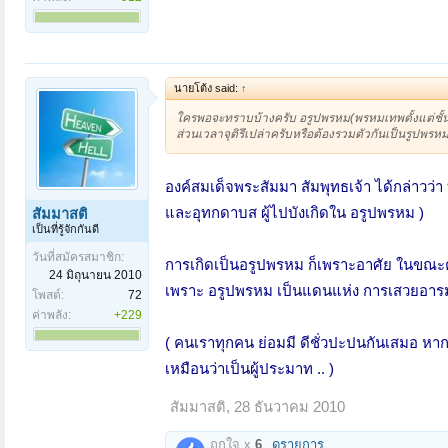
นายโต้ง said:
↑
ใครพอจะทราบบ้างครับ อรูปพรหม(พรหมเทพตั้งแต่ชั้
ส่วนเวลาจุติรึเปล่าครับหรือต้องรวมตัวกันเป็นรูปพรหม
องค์สมเด็จพระสัมมา สัมพุทธเจ้า ได้กล่าวว่
และอุทกดาบส ผู้ไปบังเกิดใน อรูปพรหม )
สัมมาสติ
เป็นที่รู้จักกันดี
วันที่สมัครสมาชิก:
การ
เกิดเป็นอรูปพรหม ก็เพราะอาศัย ในขณะต
24 มิถุนายน 2010
เพราะ อรูปพรหม เป็นแดนแห่ง การเสวยอารมณ์
โพสต์:
72
ค่าพลัง:
+229
( คนเราทุกคน ย่อมมี ดีชั่วปะปนกันเสมอ หาก
เหมือนว่าเป็นผู้ประมาท .. )
สัมมาสติ
,
28 ธันวาคม 2010
ถูกใจ x
6
ดูรายการ