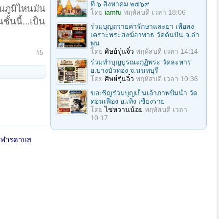
ที่ ๖ สิงหาคม ๒๕๖๙
ในภูมิไหนมัน
โดย
iamfu
พฤหัสบดี เวลา 18:06
นนี้...เป็น
ร่วมบุญถวายค่ารักษาและยา เพื่อสง
เคราะพระสงฆ์อาพาธ วัดต้นปัน จ.ลํา
พูน
โดย
ศิษย์รุ่นจิ๋ว
พฤหัสบดี เวลา 14:14
#5
ร่วมทําบุญบูรณะกุฏิพระ วัดละหาร
อ.บางบัวทอง จ.นนทบุรี
โดย
ศิษย์รุ่นจิ๋ว
พฤหัสบดี เวลา 10:36
ขอเชิญร่วมบุญเป็นเจ้าภาพปั้มน้ำ วัด
ดอนเฟือง อ.เทิง เชียงราย
โดย
ไข่หวานน้อย
พฤหัสบดี เวลา
10:17
 อาฬารดาบส