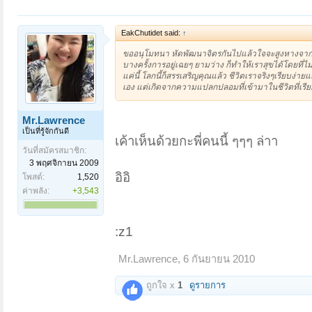
EakChutidet said:
↑
ขออนุโมทนา หัดพัฒนาจิตรกันไปแล้วใจจะสูงหางจาก
บางครั้งการอยู่เฉยๆ ยามว่าง ก็ทำให้เราสุขได้โดยที่
แค่นี้ โลกนี้ก็สรรเสริญคุณแล้ว ชีวิตเราจริงๆเรียบง่า
เอง แต่เกิดจากความแปลกปลอมที่เข้ามาในชีวิตที่เรีย
Mr.Lawrence
เป็นที่รู้จักกันดี
เค้าเห็นด้วยกะพี่คนนี้ ๆๆๆ ล่าา
วันที่สมัครสมาชิก:
3 พฤศจิกายน 2009
อิอิ
โพสต์:
1,520
ค่าพลัง:
+3,543
:z1
Mr.Lawrence
,
6 กันยายน 2010
ถูกใจ x
1
ดูรายการ