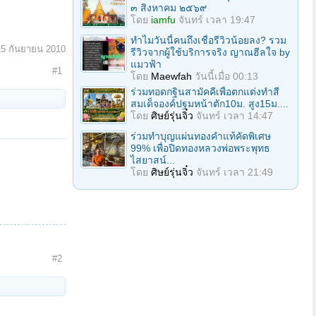
๓ สิงหาคม ๒๕๖๙
โดย
iamfu
จันทร์ เวลา 19:47
ทำไมวันนี้คนถึงเชื่อรีวิวน้อยลง? รวม
15 กันยายน 2010
รีวิวจากผู้ใช้บริการจริง ญาณฮีลใจ by
แมวฟ้า
#1
โดย
Maewfah
วันนี้เมื่อ 00:13
ร่วมทอดกฐินสามัคคีเพื่อตกแต่งทำสี
สมเด็จองค์ปฐมหน้าตัก10ม. สูง15ม....
โดย
ศิษย์รุ่นจิ๋ว
จันทร์ เวลา 14:47
ร่วมทําบุญแผ่นทองคำแท้คัดพิเศษ
99% เพื่อปิดทองหลวงพ่อพระพุทธ
ไสยาสน์...
โดย
ศิษย์รุ่นจิ๋ว
จันทร์ เวลา 21:49
#2