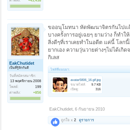
ค่าพลัง:
+43,438
ขออนุโมทนา หัดพัฒนาจิตรกันไปแล
บางครั้งการอยู่เฉยๆ ยามว่าง ก็ทำใ
สิ่งดีๆที่เราเคยทำในอดีต แค่นี้ โลกน
ยากเอง ความวุ่นวายต่างๆไม่ได้เกิดจ
กิเลส
EakChutidet
เป็นที่รู้จักกันดี
ไฟล์ที่แนบมา:
วันที่สมัครสมาชิก:
avatar5806_16.gif.jpg
13 พฤศจิกายน 2008
ขนาดไฟล์:
9.7 KB
โพสต์:
199
เปิดดู:
316
ค่าพลัง:
+856
EakChutidet
,
6 กันยายน 2010
ถูกใจ x
2
ดูรายการ