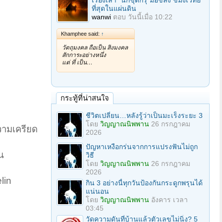
เรื่องเล่า "นักขุดกรุ"มือขลัง ขมังเวทย์
ที่สุดในแผ่นดิน
wanwi
ตอบ
วันนี้เมื่อ 10:22
Khamphee said:
↑
วัตถุมงคล ถือเป็น สิ่งมงคล
สักการะอย่างหนึ่ง
แต่ ที่ เป็น…
กระทู้ที่น่าสนใจ
ชีวิตเปลี่ยน…หลังรู้ว่าเป็นมะเร็งระยะ 3
โดย
วิญญาณนิพพาน
26 กรกฎาคม
ความเครียด
2026
ปัญหาเหงือกร่นจากการแปรงฟันไม่ถูก
น
วิธี
โดย
วิญญาณนิพพาน
26 กรกฎาคม
2026
lin
กิน 3 อย่างนี้ทุกวันป้องกันกระดูกพรุนได้
แน่นอน
โดย
วิญญาณนิพพาน
อังคาร เวลา
03:45
วัดความดันที่บ้านแล้วตัวเลขไม่นิ่ง? 5