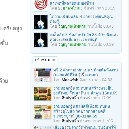
สาเหตุที่หลายคนมองข้าม
โดย
ยะธาพุทโมนะ
จันทร์ เวลา 23:19
ไตวายเฉียบพลัน 4 อาการเตือนที่คุณ
ต้องรู้
โดย
วิญญาณนิพพาน
วันนี้เมื่อ 03:45
มเครียดสูง
เคล็ดลับ 5 ข้อสำหรับวัย 35-40+ ฟังแล้ว
คุณจะเลิกเสียดายเวลาทันที
ขึ้น
โดย
วิญญาณนิพพาน
วันนี้เมื่อ 03:39
เข้าชมมาก
ฟรี 2 คำถาม! ทักแม่นๆ ด้วยสีพลังงาน
(บอกแค่สีที่ใช่ รู้เรื่องหมด)...
โดย
Maewfah
อังคาร เวลา 04:33
ด้วย
ร่วมทอดกฐินสมทบทุนสร้างพระยืน
องค์ใหญ่ วัดเสาหิน จ.ลําพูน 15พย.69
โดย
ศิษย์รุ่นจิ๋ว
จันทร์ เวลา 17:39
ร่วมทอดกฐินสามัคคีเพื่อสมทบทุน
สร้างอุโบสถ วัดปากตกสามัคคี
จ.เพชรบูรณ์ 30-31ตค.69
โดย
ศิษย์รุ่นจิ๋ว
อังคาร เวลา 11:05
เสียงธรรมจากวัดท่าขนุน วันจันทร์ที่