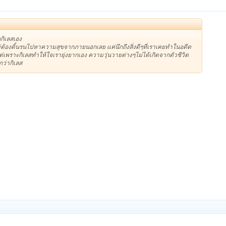
กิเลสเอง
ไม่ต้องดิ้นรนไปหาความสุขจากภายนอกเลย แค่นึกถึงสิ่งดีๆที่เราเคยทำในอดีต
ยแต่เพราะกิเลสทำให้ใจเรายุ่งยากเอง ความวุ่นวายต่างๆไม่ได้เกิดจากตัวชีวิต
กว่ากิเลส