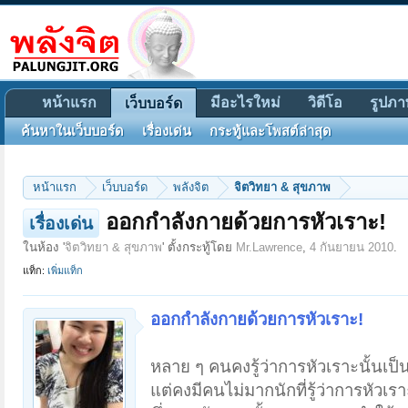
หน้าแรก
มีอะไรใหม่
วิดีโอ
รูปภา
เว็บบอร์ด
ค้นหาในเว็บบอร์ด
เรื่องเด่น
กระทู้และโพสต์ล่าสุด
หน้าแรก
เว็บบอร์ด
พลังจิต
จิตวิทยา & สุขภาพ
ออกกำลังกายด้วยการหัวเราะ!
เรื่องเด่น
ในห้อง '
จิตวิทยา & สุขภาพ
' ตั้งกระทู้โดย
Mr.Lawrence
,
4 กันยายน 2010
.
แท็ก:
เพิ่มแท็ก
ออกกำลังกายด้วยการหัวเราะ!
หลาย ๆ คนคงรู้ว่าการหัวเราะนั้นเป็นส
แต่คงมีคนไม่มากนักที่รู้ว่าการหัวเร