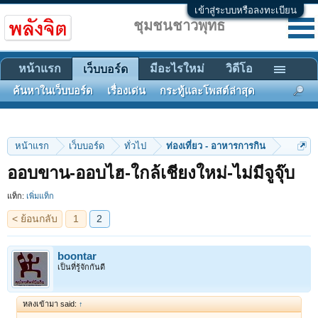
เข้าสู่ระบบหรือลงทะเบียน
ชุมชนชาวพุทธ
หน้าแรก
มีอะไรใหม่
วิดีโอ
เว็บบอร์ด
ค้นหาในเว็บบอร์ด
เรื่องเด่น
กระทู้และโพสต์ล่าสุด
หน้าแรก
เว็บบอร์ด
ทั่วไป
ท่องเที่ยว - อาหารการกิน
< ย้อนกลับ
1
2
ออบขาน-ออบไฮ-ใกล้เชียงใหม่-ไม่มีจูจุ๊บ
แท็ก:
เพิ่มแท็ก
boontar
เป็นที่รู้จักกันดี
หลงเข้ามา said:
↑