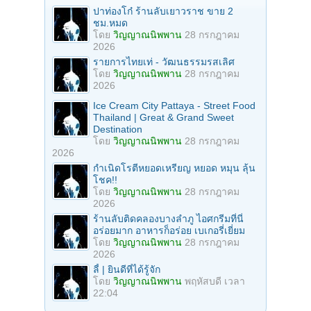
ปาท่องโก๋ ร้านลับเยาวราช ขาย 2
ชม.หมด
โดย
วิญญาณนิพพาน
28 กรกฎาคม
2026
รายการไทยเท่ - วัฒนธรรมรสเลิศ
โดย
วิญญาณนิพพาน
28 กรกฎาคม
2026
Ice Cream City Pattaya - Street Food
Thailand | Great & Grand Sweet
Destination
โดย
วิญญาณนิพพาน
28 กรกฎาคม
2026
กำเนิดโรตีหยอดเหรียญ หยอด หมุน ลุ้น
โชค!!
โดย
วิญญาณนิพพาน
28 กรกฎาคม
2026
ร้านลับติดคลองบางลำภู ไอศกรีมที่นี่
อร่อยมาก อาหารก็อร่อย เบเกอรี่เยี่ยม
โดย
วิญญาณนิพพาน
28 กรกฎาคม
2026
ลี้ | ยินดีที่ได้รู้จัก
โดย
วิญญาณนิพพาน
พฤหัสบดี เวลา
22:04