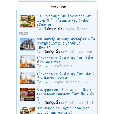
เข้าชมมาก
ขอเชิญร่วมบุญเป็นเจ้าภาพถวายพระ
อุปคุต 9 นิ้ว เนื้อทองเหลือง วัดปงค์
เชียงราย
โดย
ไข่หวานน้อย
พฤหัสบดี เวลา
08:23
ร่วมทอดกฐินสมทบทุนสร้างอุโบสถ วัด
สุพีรอนวนาราม จ.ปราจีนบุรี
15พย.69
โดย
ศิษย์รุ่นจิ๋ว
พฤหัสบดี เวลา 17:45
เสียงธรรมจากวัดท่าขนุน วันศุกร์ที่ ๗
สิงหาคม ๒๕๖๙
โดย
iamfu
ศุกร์ เวลา 16:53
เสียงธรรมจากวัดท่าขนุน วันพฤหัสบดี
ที่ ๖ สิงหาคม ๒๕๖๙
โดย
iamfu
พฤหัสบดี เวลา 18:06
ร่วมบุญถวายค่ารักษาและยา เพื่อสง
เคราะพระสงฆ์อาพาธ วัดต้นปัน จ.ลํา
พูน
โดย
ศิษย์รุ่นจิ๋ว
พฤหัสบดี เวลา 14:14
ร่วมทําบุญบูรณะกุฏิพระ วัดละหาร
อ.บางบัวทอง จ.นนทบุรี