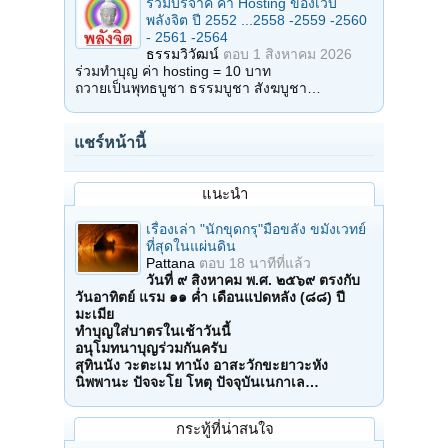
ร่วมบริจาค ค่า Hosting ของเว็บ
พลังจิต ปี 2552 ...2558 -2559 -2560
- 2561 -2564
ธรรมวิวัฒน์
ตอบ
1 สิงหาคม 2026
ร่วมทำบุญ ค่า hosting = 10 บาท
ถวายเป็นพุทธบูชา ธรรมบูชา สังฆบูชา…
แชร์หน้านี้
แนะนำ
เรื่องเล่า "นักขุดกรุ"มือขลัง ขมังเวทย์
ที่สุดในแผ่นดิน
Pattana
ตอบ
18 นาทีที่แล้ว
วันที่ ๙ สิงหาคม พ.ศ. ๒๕๖๙ ตรงกับ
วันอาทิตย์ แรม ๑๑ ค่ำ เดือนแปดหลัง (๘๘) ปี
มะเมีย
ทำบุญใส่บาตรในเช้าวันนี้
อนุโมทนาบุญร่วมกันครับ
สุทินนัง วะตะเม ทานัง อาสะวักขะยาวะหัง
นิพพานะ ปัจจะโย โหตุ ปัจจุบันเนกาเล…
กระทู้ที่น่าสนใจ