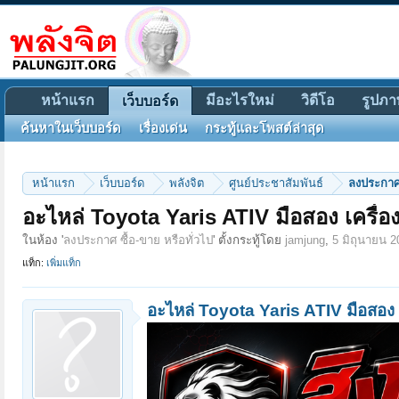
หน้าแรก
มีอะไรใหม่
วิดีโอ
รูปภา
เว็บบอร์ด
ค้นหาในเว็บบอร์ด
เรื่องเด่น
กระทู้และโพสต์ล่าสุด
หน้าแรก
เว็บบอร์ด
พลังจิต
ศูนย์ประชาสัมพันธ์
ลงประกาศ 
อะไหล่ Toyota Yaris ATIV มือสอง เครื่องย
ในห้อง '
ลงประกาศ ซื้อ-ขาย หรือทั่วไป
' ตั้งกระทู้โดย
jamjung
,
5 มิถุนายน 2
แท็ก:
เพิ่มแท็ก
อะไหล่ Toyota Yaris ATIV มือสอง