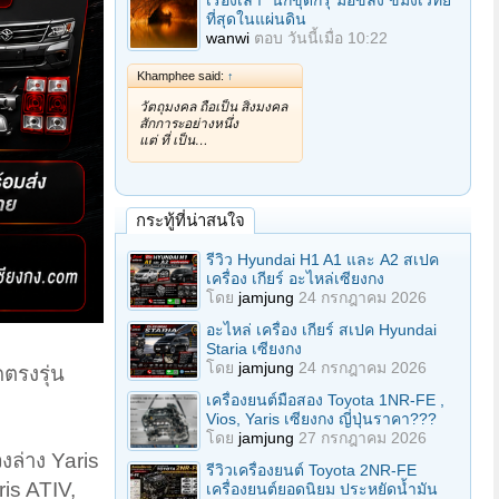
เรื่องเล่า "นักขุดกรุ"มือขลัง ขมังเวทย์
ที่สุดในแผ่นดิน
wanwi
ตอบ
วันนี้เมื่อ 10:22
Khamphee said:
↑
วัตถุมงคล ถือเป็น สิ่งมงคล
สักการะอย่างหนึ่ง
แต่ ที่ เป็น…
กระทู้ที่น่าสนใจ
รีวิว Hyundai H1 A1 และ A2 สเปค
เครื่อง เกียร์ อะไหล่เซียงกง
โดย
jamjung
24 กรกฎาคม 2026
อะไหล่ เครื่อง เกียร์ สเปค Hyundai
Staria เซียงกง
โดย
jamjung
24 กรกฎาคม 2026
ดตรงรุ่น
เครื่องยนต์มือสอง Toyota 1NR-FE ,
Vios, Yaris เซียงกง ญี่ปุ่นราคา???
โดย
jamjung
27 กรกฎาคม 2026
งล่าง Yaris
รีวิวเครื่องยนต์ Toyota 2NR-FE
ris ATIV,
เครื่องยนต์ยอดนิยม ประหยัดน้ำมัน