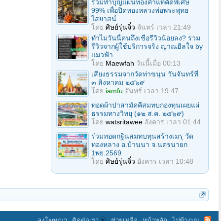
ร่วมทําบุญแผ่นทองคำแท้คัดพิเศษ
99% เพื่อปิดทองหลวงพ่อพระพุทธ
ไสยาสน์...
โดย
ศิษย์รุ่นจิ๋ว
จันทร์ เวลา 21:49
ทำไมวันนี้คนถึงเชื่อรีวิวน้อยลง? รวม
รีวิวจากผู้ใช้บริการจริง ญาณฮีลใจ by
แมวฟ้า
โดย
Maewfah
วันนี้เมื่อ 00:13
เสียงธรรมจากวัดท่าขนุน วันจันทร์ที่
๓ สิงหาคม ๒๕๖๙
โดย
iamfu
จันทร์ เวลา 19:47
ทอดผ้าป่าสามัคคีสมทบกองทุนเผยแผ่
ธรรมทางวิทยุ (๑๒ ส.ค. ๒๕๖๙)
โดย
watsritawee
อังคาร เวลา 01:44
ร่วมทอดกฐินสมทบทุนสร้างเมรุ วัด
ทองหลาง อ.บ้านนา จ.นครนายก
1พย.2569
โดย
ศิษย์รุ่นจิ๋ว
อังคาร เวลา 10:48
ลงโฆษณา
ติดต่อเรา
ช่วยเหลือ
หน้าหลัก
ไปข้างบน