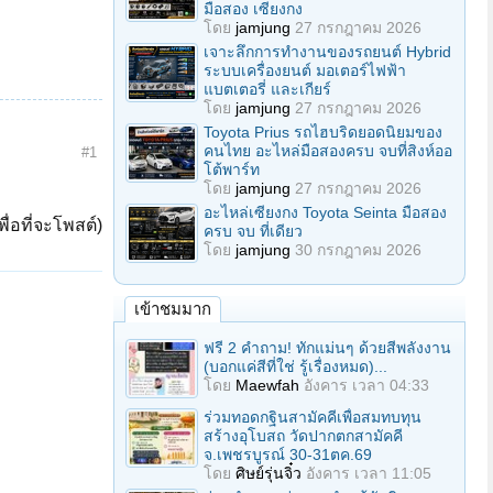
มือสอง เซียงกง
โดย
jamjung
27 กรกฎาคม 2026
เจาะลึกการทำงานของรถยนต์ Hybrid
ระบบเครื่องยนต์ มอเตอร์ไฟฟ้า
แบตเตอรี่ และเกียร์
โดย
jamjung
27 กรกฎาคม 2026
Toyota Prius รถไฮบริดยอดนิยมของ
คนไทย อะไหล่มือสองครบ จบที่สิงห์ออ
#1
โต้พาร์ท
โดย
jamjung
27 กรกฎาคม 2026
อะไหล่เซียงกง Toyota Seinta มือสอง
ื่อที่จะโพสต์)
ครบ จบ ที่เดียว
โดย
jamjung
30 กรกฎาคม 2026
เข้าชมมาก
ฟรี 2 คำถาม! ทักแม่นๆ ด้วยสีพลังงาน
(บอกแค่สีที่ใช่ รู้เรื่องหมด)...
โดย
Maewfah
อังคาร เวลา 04:33
ร่วมทอดกฐินสามัคคีเพื่อสมทบทุน
สร้างอุโบสถ วัดปากตกสามัคคี
จ.เพชรบูรณ์ 30-31ตค.69
โดย
ศิษย์รุ่นจิ๋ว
อังคาร เวลา 11:05