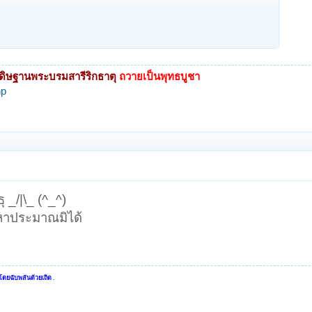
ดิษฐานพระบรมสารีริกธาตุ
ถวายเป็นพุทธบูชา
hp
ุ _/|\_ (^_^)
าหาประมาณมิได้
ี้โดยฉับพลันด้วยเถิด
.