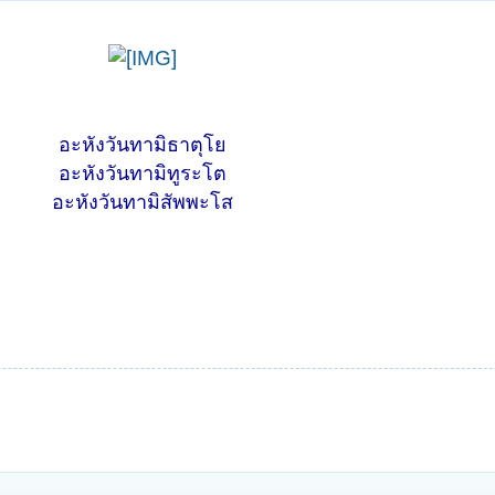
อะหังวันทามิธาตุโย
อะหังวันทามิทูระโต
อะหังวันทามิสัพพะโส