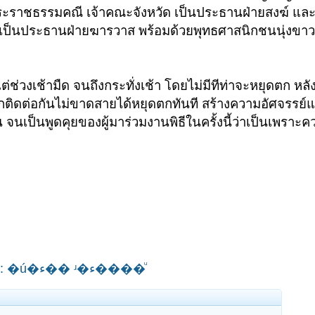
ระราชธรรมคณี เจ้าคณะจังหวัด เป็นประธานฝ่ายสงฆ์ แล
โลก เป็นประธานฝ่ายฆารวาส พร้อมด้วยพุทธศาสนิกชนนุ่งข
ช่วงเช้ามืด จนถึงกระทั่งเช้า โดยไม่มีทีท่าจะหยุดตก หลั
่ตกติดต่อกันไม่ขาดสายได้หยุดตกทันที สร้างความอัศจรรย์
้น จนเป็นพูดคุยของผู้มาร่วมงานพิธีในครั้งนี้ว่าเป็นเพราะ
˹ѧ��;��������ʴ�͹�Ź� : �ú�ء�� ʴ�ء����ͧ