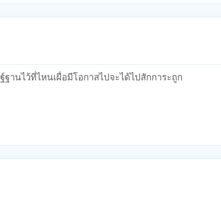
์ฐานไว้ที่ไหนเผื่อมีโอกาสไปจะได้ไปสักการะถูก