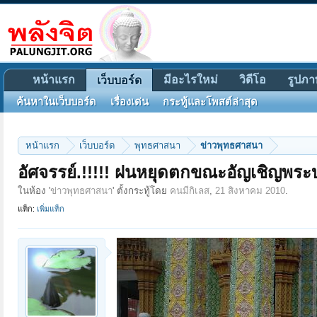
หน้าแรก
มีอะไรใหม่
วิดีโอ
รูปภา
เว็บบอร์ด
ค้นหาในเว็บบอร์ด
เรื่องเด่น
กระทู้และโพสต์ล่าสุด
หน้าแรก
เว็บบอร์ด
พุทธศาสนา
ข่าวพุทธศาสนา
อัศจรรย์.!!!!! ฝนหยุดตกขณะอัญเชิญพระ
ในห้อง '
ข่าวพุทธศาสนา
' ตั้งกระทู้โดย
คนมีกิเลส
,
21 สิงหาคม 2010
.
แท็ก:
เพิ่มแท็ก