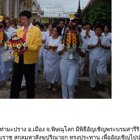
วัดท่ามะปราง อ.เมือง จ.พิษณุโลก มีพิธีอัญเชิญพระบรมสารีริก
ฆราช สกลมหาสังฆปริณายก ทรงประทาน เพื่ออัญเชิญไป