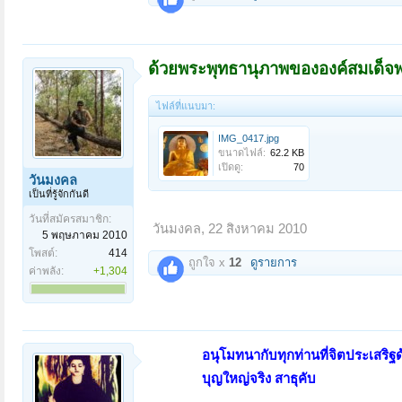
ด้วยพระพุทธานุภาพขององค์สมเด็จพร
ไฟล์ที่แนบมา:
IMG_0417.jpg
ขนาดไฟล์:
62.2 KB
เปิดดู:
70
วันมงคล
เป็นที่รู้จักกันดี
วันที่สมัครสมาชิก:
วันมงคล
,
22 สิงหาคม 2010
5 พฤษภาคม 2010
โพสต์:
414
ถูกใจ x
12
ดูรายการ
ค่าพลัง:
+1,304
อนุโมทนากับทุกท่านที่จิตประเสริฐด
บุญใหญ่จริง สาธุคับ