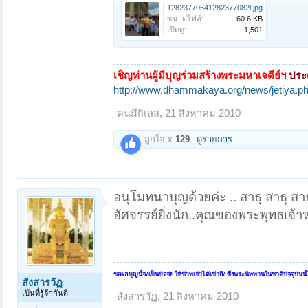
12823770541282377082l.jpg
ขนาดไฟล์:
60.6 KB
เปิดดู:
1,501
เชิญท่านผู้มีบุญร่วมสร้างพระมหาเจดีย์ฯ
ประ
http://www.dhammakaya.org/news/jetiya.p
คนมีกิเลส
,
21 สิงหาคม 2010
ถูกใจ x
129
ดูรายการ
อนุโมทนาบุญด้วยค่ะ .. สาธุ สาธุ สาธ
อัศจรรย์ยิ่งนัก..คุณของพระพุทธเจ้
ขอผลบุญนี้จงเป็นปัจจัย ให้ข้าพเจ้าได้เข้าถึง ซึ่งพระนิพพานในชาติปัจจุบันน
สังสารวัฏ
เป็นที่รู้จักกันดี
สังสารวัฏ
,
21 สิงหาคม 2010