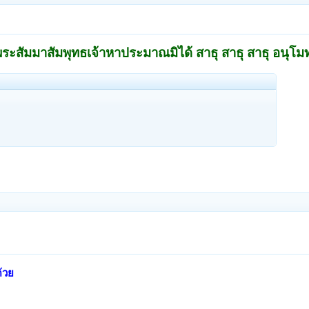
ะสัมมาสัมพุทธเจ้าหาประมาณมิได้ สาธุ สาธุ สาธุ อนุโมท
้วย