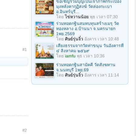
ขอเชิญร่วมบุญเป็นเจ้าภาพกระเบื้อง
มุงหลังคากุฏิสงฆ์ วัดล่องกะเบา
อ.อินทร์บุรี...
โดย
ไข่หวานน้อย
พุธ เวลา 07:30
ร่วมทอดกฐินสมทบทุนสร้างเมรุ วัด
ทองหลาง อ.บ้านนา จ.นครนายก
1พย.2569
โดย
ศิษย์รุ่นจิ๋ว
อังคาร เวลา 10:48
เสียงธรรมจากวัดท่าขนุน วันอังคารที่
#1
๔ สิงหาคม ๒๕๖๙
โดย
iamfu
พุธ เวลา 10:36
ร่วมทอดกฐินสามัคคี วัดสังฆทาน
จ.นนทบุรี 1พย.69
โดย
ศิษย์รุ่นจิ๋ว
อังคาร เวลา 11:14
#2