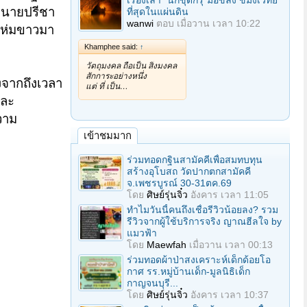
เรื่องเล่า "นักขุดกรุ"มือขลัง ขมังเวทย์
ะนายปรีชา
ที่สุดในแผ่นดิน
wanwi
ตอบ
เมื่อวาน เวลา 10:22
าวห่มขาวมา
Khamphee said:
↑
วัตถุมงคล ถือเป็น สิ่งมงคล
สักการะอย่างหนึ่ง
งจากถึงเวลา
แต่ ที่ เป็น…
และ
ความ
เข้าชมมาก
ร่วมทอดกฐินสามัคคีเพื่อสมทบทุน
สร้างอุโบสถ วัดปากตกสามัคคี
จ.เพชรบูรณ์ 30-31ตค.69
โดย
ศิษย์รุ่นจิ๋ว
อังคาร เวลา 11:05
ทำไมวันนี้คนถึงเชื่อรีวิวน้อยลง? รวม
รีวิวจากผู้ใช้บริการจริง ญาณฮีลใจ by
แมวฟ้า
โดย
Maewfah
เมื่อวาน เวลา 00:13
ร่วมทอดผ้าป่าสงเคราะห์เด็กด้อยโอ
กาศ รร.หมู่บ้านเด็ก-มูลนิธิเด็ก
กาญจนบุรี...
โดย
ศิษย์รุ่นจิ๋ว
อังคาร เวลา 10:37