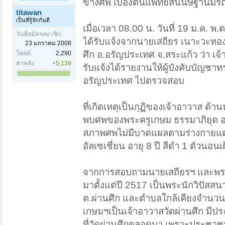
ข้างศพ เบื้องต้นแพทย์สันนิษฐานม
titawan
เป็นที่รู้จักกันดี
เมื่อเวลา 08.00 น. วันที่ 19 ม.ค.
วันที่สมัครสมาชิก:
ได้รับแจ้งจากนายเสถียร เนาะวะทอง อา
23 มกราคม 2008
ศึก อ.อรัญประเทศ จ.สระแก้ว ว่า เ
โพสต์:
2,290
ค่าพลัง:
+5,139
รับแจ้งได้รายงานให้ผู้บังคับบัญช
อรัญประเทศ ไปตรวจสอบ
ที่เกิดเหตุเป็นกุฏิของเจ้าอาวาส ด้
พบศพของพระครูเกษม ธรรมาภิยุต อ
สภาพศพไม่มีบาดแผลตามร่างกายแต่อ
อัลเซเชี่ยน อายุ 8 ปี สีดำ 1 ตัวนอน
จากการสอบถามนายเสถียรฯ และพระโอ
มาตั้งแต่ปี 2517 เป็นพระนักวิปัสส
ต.ผ่านศึก และตำบลใกล้เคียงจำนว
เกษมฯเป็นเจ้าอาวาสวัดผ่านศึก ม
ที่วัดผ่านศึกตลอดมา เพราะประชาชน