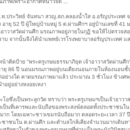
รณภาพเพราะอากาศหนาวจัด ...
 พ.ต.ท.ประวิทย์ จันทนา สวญ.สภ.คลองน้ำใส อ.อรัญประเทศ 
ยุ 52 ปี ผู้ใหญ่บ้านหมู่ 5 ต.ผ่านศึกฯ อยู่บ้านเลขที่ 41 
จ้าอาวาสวัดผ่านศึก มรณภาพอยู่ภายในกุฏิ ขอให้ไปตรวจสอ
าทราบ จากนั้นจึงได้นำแพทย์เวรโรงพยาบาลอรัญประเทศ และ
านหน้าติดป้าย "พระครูเกษมธรรมาภิยุต เจ้าอาวาสวัดผ่านศึก
ายุ 86 ปี นอนมรณภาพอยู่บนเตียงนอนภายในห้องนอนชั้น
ย่างใด คาดมรณภาพมาแล้ว ประมาณ 3 ชั่วโมง ข้างศพมีส
เฝ้าอยู่อย่างหงอยเหงา
ซึ่งเป็นพระลูกวัด ทราบว่า พระครูเกษมฯเป็นเจ้าอาวาสว
นาเป็นที่เคารพและนับถือของพระสงฆ์ตลอดทั้งประชาชนใน พื
นมาก โดยเฉพาะชาวเขมรนับถือมาก ตลอดระยะเวลา 37 ปีท
ีประชาชนใน ต.ผ่านศึก และตำบลใกล้เคียงจำนวนมากเดิน
ศรัทธาในตัวของพระครูเกษมฯที่ท่านเป็นพระนักวิปัสสนา