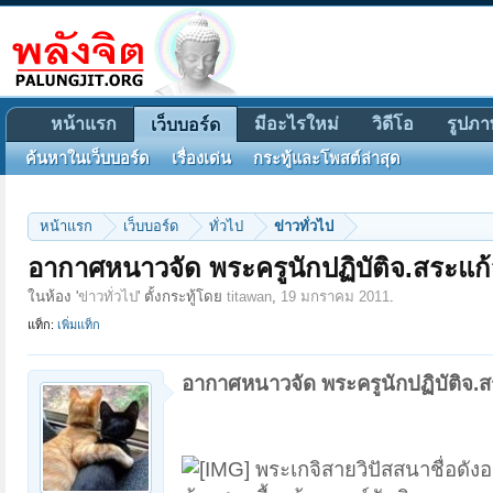
หน้าแรก
มีอะไรใหม่
วิดีโอ
รูปภา
เว็บบอร์ด
ค้นหาในเว็บบอร์ด
เรื่องเด่น
กระทู้และโพสต์ล่าสุด
หน้าแรก
เว็บบอร์ด
ทั่วไป
ข่าวทั่วไป
อากาศหนาวจัด พระครูนักปฏิบัติจ.สระแ
ในห้อง '
ข่าวทั่วไป
' ตั้งกระทู้โดย
titawan
,
19 มกราคม 2011
.
แท็ก:
เพิ่มแท็ก
อากาศหนาวจัด พระครูนักปฏิบัติจ.
พระเกจิสายวิปัสสนาชื่อดังอ