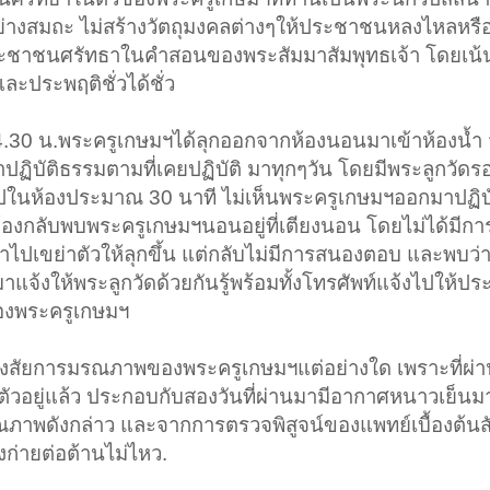
่อย่างสมถะ ไม่สร้างวัตถุมงคลต่างๆให้ประชาชนหลงไหลหรื
ประชาชนศรัทธาในคำสอนของพระสัมมาสัมพุทธเจ้า โดยเน้น
ะประพฤติชั่วได้ชั่ว
.30 น.พระครูเกษมฯได้ลุกออกจากห้องนอนมาเข้าห้องน้ำ จ
าปฏิบัติธรรมตามที่เคยปฏิบัติ มาทุกๆวัน โดยมีพระลูกวัดรอ
าไปในห้องประมาณ 30 นาที ไม่เห็นพระครูเกษมฯออกมาปฏิ
ห้องกลับพบพระครูเกษมฯนอนอยู่ที่เตียงนอน โดยไม่ได้มีกา
ข้าไปเขย่าตัวให้ลุกขึ้น แต่กลับไม่มีการสนองตอบ และพบว่
จ้งให้พระลูกวัดด้วยกันรู้พร้อมทั้งโทรศัพท์แจ้งไปให้
ของพระครูเกษมฯ
หรือสงสัยการมรณภาพของพระครูเกษมฯแต่อย่างใด เพราะที่ผ่
วอยู่แล้ว ประกอบกับสองวันที่ผ่านมามีอากาศหนาวเย็นมา
รณภาพดังกล่าว และจากการตรวจพิสูจน์ของแพทย์เบื้องต้นส
่ายต่อต้านไม่ไหว.