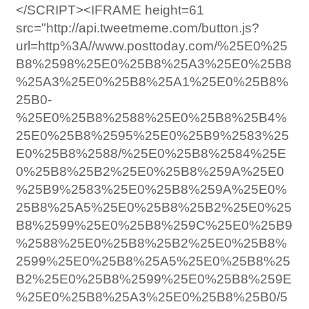
</SCRIPT><IFRAME height=61
src="http://api.tweetmeme.com/button.js?
url=http%3A//www.posttoday.com/%25E0%25
B8%2598%25E0%25B8%25A3%25E0%25B8
%25A3%25E0%25B8%25A1%25E0%25B8%
25B0-
%25E0%25B8%2588%25E0%25B8%25B4%
25E0%25B8%2595%25E0%25B9%2583%25
E0%25B8%2588/%25E0%25B8%2584%25E
0%25B8%25B2%25E0%25B8%259A%25E0
%25B9%2583%25E0%25B8%259A%25E0%
25B8%25A5%25E0%25B8%25B2%25E0%25
B8%2599%25E0%25B8%259C%25E0%25B9
%2588%25E0%25B8%25B2%25E0%25B8%
2599%25E0%25B8%25A5%25E0%25B8%25
B2%25E0%25B8%2599%25E0%25B8%259E
%25E0%25B8%25A3%25E0%25B8%25B0/5