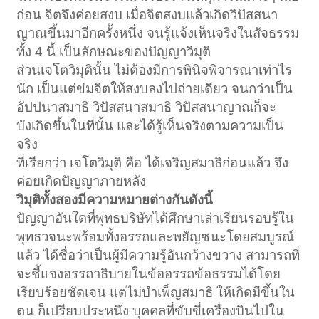
ก่อน จิตจึงค่อยสงบ เมื่อจิตสงบแล้วเกิดวิปัสสนา
ญาณขึ้นมาอีกครั้งหนึ่ง จนรู้แจ้งเห็นจริงในสัจธรรม
ทั้ง 4 นี้ เป็นลักษณะของปัญญาวิมุติ
ส่วนเจโตวิมุตินั้น ไม่ต้องมีการพินิจพิจารณาเท่าไร
นัก เป็นแต่ข่มจิตให้สงบลงไปถ่ายเดียว จนกว่าเป็น
อัปปนาสมาธิ วิปัสสนาสมาธิ วิปัสสนาญาณก็จะ
บังเกิดขึ้นในที่นั้น และได้รู้เห็นจริงตามความเป็น
จริง
ที่เรียกว่า เจโตวิมุติ คือ ได้เจริญสมาธิก่อนแล้ว จึง
ค่อยเกิดปัญญาภายหลัง
วิมุติทั้งสองมีความหมายต่างกันดังนี้
ปัญญาอันใดที่พุทธบริษัทได้ศึกษาเล่าเรียนรอบรู้ใน
พุทธวจนะพร้อมทั้งอรรถและพยัญชนะโดยสมบูรณ์
แล้ว ได้ชื่อว่าเป็นผู้มีความรู้อันกว้างขวาง สามารถที่
จะชี้แจงอรรถาธิบายในข้ออรรถข้อธรรมได้โดย
เรียบร้อยชัดเจน แต่ไม่บำเพ็ญสมาธิ ให้เกิดมีขึ้นใน
ตน ก็เปรียบประหนึ่ง บุคคลที่ขับขี่เครื่องบินไปใน