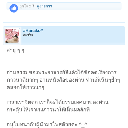
ถูกใจ x
7
ดูรายการ
#Hanako#
สมาชิก
สาธุ ๆ ๆ
อ่านธรรมของพระอาจารย์ลีแล้วได้ข้อคดเรื่องการ
ภาวนาดีมากๆ อ่านหนังสือของท่าน ท่านก็เน้นๆย้ำๆ
ตลอดให้ภาวนาๆ
เวลาเราจิตตก เราก็จะได้ธรรมเทศนาของท่าน
กระตุ้นให้เราเร่งภาวนาให้เห็นผลสักที
อนุโมทนากับผู้นำมาโพสด้วยค่ะ ^_^