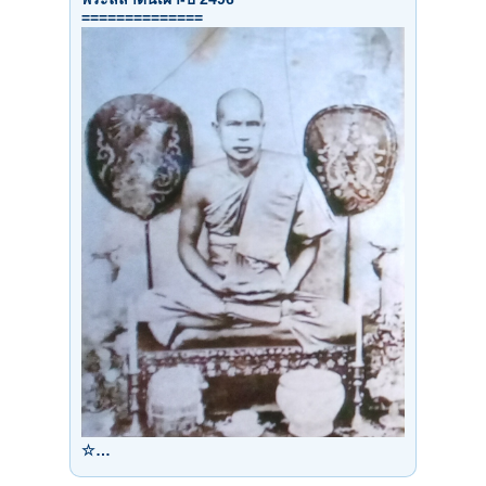
==============
☆…