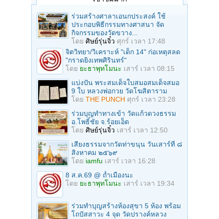
ร่วมสร้างศาลาเอนกประสงค์ ใช้
ประกอบพิธีกรรมทางศาสนา จัด
กิจกรรมของวัดขวาง...
โดย
ศิษย์รุ่นจิ๋ว
ศุกร์ เวลา 17:48
จิตวิทยา/วิเคราะห์ "เด็ก 14" ก่อเหตุสลด
"กราดยิงเทพศิรินทร์"
โดย
ยะธาพุทโมนะ
เสาร์ เวลา 08:15
แบ่งปัน พระสมเด็จใบสมอสมเด็จสมอ
9 ใบ หลวงพ่อกวย วัดโฆสิตาราม
โดย
THE PUNCH
ศุกร์ เวลา 23:28
ร่วมบุญทําทางเข้า วัดแก้วดวงธรรม
อ.โพธิ์ชัย จ.ร้อยเอ็ด
โดย
ศิษย์รุ่นจิ๋ว
เสาร์ เวลา 12:50
เสียงธรรมจากวัดท่าขนุน วันเสาร์ที่ ๘
สิงหาคม ๒๕๖๙
โดย
iamfu
เสาร์ เวลา 16:28
8 ส.ค.69 @ ถ้ำเมืองนะ
โดย
ยะธาพุทโมนะ
เสาร์ เวลา 19:34
ร่วมทําบุญสร้างห้องสุขา 5 ห้อง พร้อม
โถปัสสาวะ 4 จุด วัดปรางค์หลวง