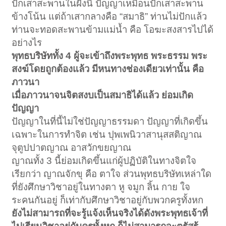
ปักเสาสะพานในฝั่งนี้ ปัญญาเหมือนปักเสาสะพาน
ข้างโน้น แต่ถ้าเสากลางคือ “สมาธิ” ท่านไม่ปักแล้ว
ท่านจะทอดสะพานข้ามแม่น้ำ คือ โอฆะสงสารไปได้
อย่างไร
พุทธบริษัททั้ง 4 ผู้จะเข้าถึงพระพุทธ พระธรรม พระ
สงฆ์โดยถูกต้องแล้ว มีหนทางช่องเดียวเท่านั้น คือ
ภาวนา
เมื่อภาวนาจนจิตสงบเป็นสมาธิได้แล้ว ย่อมเกิด
ปัญญา
ปัญญาในที่นี้ไม่ใช่ปัญญาธรรมดา ปัญญาที่เกิดขึ้น
เฉพาะในการทำจิต เช่น ปุพเพนิวาสานุสสติญาณ
จุตูปปาตญาณ อาสวักขยญาณ
ญาณทั้ง 3 นี้ย่อมเกิดขึ้นแก่ผู้ปฏิบัติในทางจิตใจ
เรียกว่า ญาณจักขุ คือ ตาใจ ส่วนพุทธบริษัทเหล่าใด
ที่ยังศึกษาวิชาอยู่ในทางตา หู จมูก ลิ้น กาย ใจ
ระคนกันอยู่ ก็เท่ากับศึกษาวิชาอยู่กับพวกครูทั้งหก
ยังไม่สามารถที่จะรู้แจ้งเห็นจริงได้ดังพระพุทธเจ้าที่