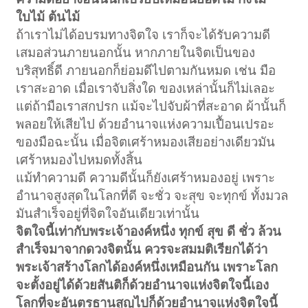
ใบไม้ ต้นไม้
ถ้าเราไม่ได้อบรมทางจิตใจ เราก็จะได้รับความดี
เสมอส่วนภายนอกนั้น หากภายในจิตเป็นของ
บริสุทธิ์ดี ภายนอกก็ย่อมดีไปตามกันหมด เช่น มือ
เราสะอาด เมื่อเราจับสิ่งใด ของเหล่านั้นก็ไม่เลอะ
แต่ถ้ามือเราสกปรก แม้จะไปจับผ้าที่สะอาด ผ้านั้นก็
พลอยให้เสียไป ด้วยอำนาจแห่งความเปื้อนเปรอะ
ของมือฉะนั้น เมื่อจิตเศร้าหมองเสียอย่างเดียวมัน
เศร้าหมองไปหมดทั้งสิ้น
แม้ทำความดี ความดีนั้นก็ยังเศร้าหมองอยู่ เพราะ
อำนาจสูงสุดในโลกที่ดี จะชั่ว จะสุข จะทุกข์ ทั้งมวล
มันสำเร็จอยู่ที่จิตใจอันเดียวเท่านั้น
จิตใจนี้เท่ากับพระเจ้าองค์หนึ่ง ทุกข์ สุข ดี ชั่ว ล้วน
สำเร็จมาจากดวงจิตนั้น ควรจะสมมติเรียกได้ว่า
พระเจ้าสร้างโลกได้องค์หนึ่งเหมือนกัน เพราะโลก
จะตั้งอยู่ได้ด้วยสันติก็ด้วยอำนาจแห่งจิตใจนี้เอง
โลกที่จะอันตรธานสูญไปก็ด้วยอำนาจแห่งจิตใจนี้