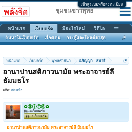
เข้าสู่ระบบหรือลงทะเบียน
ชุมชนชาวพุทธ
หน้าแรก
มีอะไรใหม่
วิดีโอ
เว็บบอร์ด
ค้นหาในเว็บบอร์ด
เรื่องเด่น
กระทู้และโพสต์ล่าสุด
หน้าแรก
เว็บบอร์ด
พุทธศาสนา
อภิญญา - สมาธิ
อานาปานสติภาวนามัย พระอาจารย์ลี
ธัมมธโร
แท็ก:
เพิ่มแท็ก
✿ⓈⓘⓉⓐ✿
ผู้ดูแลเว็บบอร์ด
ผู้ดูแลเว็บบอร์ด
อานาปานสติภาวนามัย พระอาจารย์ลี ธัมมธโร