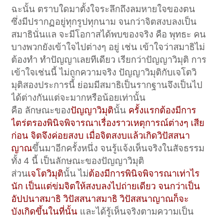
ฉะนั้น ตราบใดมาตั้งใจระลึกถึงลมหายใจของตน
ซึ่งมีปรากฏอยู่ทุกรูปทุกนาม จนกว่าจิตสงบลงเป็น
สมาธินั่นแล จะมีโอกาสได้พบของจริง คือ พุทธะ คน
บางพวกยังเข้าใจไปต่างๆ อยู่ เช่น เข้าใจว่าสมาธิไม่
ต้องทำ ทำปัญญาเลยทีเดียว เรียกว่าปัญญาวิมุติ การ
เข้าใจเช่นนี้ ไม่ถูกความจริง ปัญญาวิมุติกับเจโตวิ
มุติสองประการนี้ ย่อมมีสมาธิเป็นรากฐานจึงเป็นไป
ได้ต่างกันแต่จะมากหรือน้อยเท่านั้น
คือ ลักษณะของ
ปัญญาวิมุติ
นั้น
ครั้งแรกต้องมีการ
ไตร่ตรองพินิจพิจารณาเรื่องราวเหตุการณ์ต่างๆ เสีย
ก่อน จิตจึงค่อยสงบ เมื่อจิตสงบแล้วเกิดวิปัสสนา
ญาณ
ขึ้นมาอีกครั้งหนึ่ง จนรู้แจ้งเห็นจริงในสัจธรรม
ทั้ง 4 นี้ เป็นลักษณะของปัญญาวิมุติ
ส่วน
เจโตวิมุติ
นั้น ไม่
ต้องมีการพินิจพิจารณาเท่าไร
นัก เป็นแต่ข่มจิตให้สงบลงไปถ่ายเดียว จนกว่าเป็น
อัปปนาสมาธิ วิปัสสนาสมาธิ วิปัสสนาญาณก็จะ
บังเกิดขึ้นในที่นั้น
และได้รู้เห็นจริงตามความเป็น