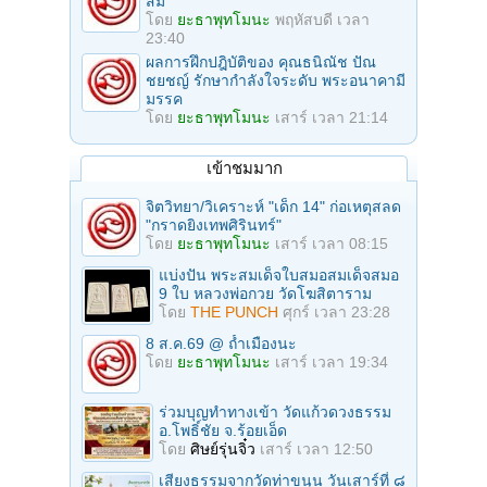
สิม
โดย
ยะธาพุทโมนะ
พฤหัสบดี เวลา
23:40
ผลการฝึกปฎิบัติของ คุณธนิณัช ปัณ
ชยชญ์ รักษากำลังใจระดับ พระอนาคามี
มรรค
โดย
ยะธาพุทโมนะ
เสาร์ เวลา 21:14
เข้าชมมาก
จิตวิทยา/วิเคราะห์ "เด็ก 14" ก่อเหตุสลด
"กราดยิงเทพศิรินทร์"
โดย
ยะธาพุทโมนะ
เสาร์ เวลา 08:15
แบ่งปัน พระสมเด็จใบสมอสมเด็จสมอ
9 ใบ หลวงพ่อกวย วัดโฆสิตาราม
โดย
THE PUNCH
ศุกร์ เวลา 23:28
8 ส.ค.69 @ ถ้ำเมืองนะ
โดย
ยะธาพุทโมนะ
เสาร์ เวลา 19:34
ร่วมบุญทําทางเข้า วัดแก้วดวงธรรม
อ.โพธิ์ชัย จ.ร้อยเอ็ด
โดย
ศิษย์รุ่นจิ๋ว
เสาร์ เวลา 12:50
เสียงธรรมจากวัดท่าขนุน วันเสาร์ที่ ๘