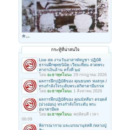
☆…
กระทู้ที่น่าสนใจ
Live สด งานวันอาสาฬหบูชา ปฏิบัติ
ธรรมฝึกพุทธนิมิต เวียนเทียน สวดพระ
คาถาเงินล้าน ครั้งที่ ๖๔
โดย
ยะธาพุทโมนะ
29 กรกฎาคม 2026
ผลการฝึกปฎิบัติของ คุณธนพร หงสกุล /
ทรงกำลังใจระดับพระสกิทาคามีมรรค
โดย
ยะธาพุทโมนะ
1 สิงหาคม 2026
ผลการฝึกปฎิบัติของ คุณนัทลียา ดรอดส์
(ม่วงอ่อน) ทรงกำลังใจระดับ พระ
อนาคามีผล
โดย
ยะธาพุทโมนะ
พฤหัสบดี เวลา
00:09
พิจารณากาย และมรณานุสสติ /หลวงปู่