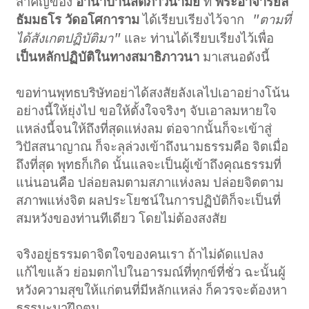
สำคัญของ
อานาปานสติภาวนามัย
ที่
พระอาจารย์ลี
ธัมมธโร วัดอโศการาม
ได้เรียบเรียงไว้จาก
"ตามที่
และ ท่านได้เรียบเรียงไว้เพื่อ
ได้สังเกตปฏิบัติมา"
เป็นหลักปฏิบัติในทางสมาธิภาวนา
มาเสนอดังนี้
ขอท่านพุทธบริษัทอย่าได้สงสัยลังเลไปเอาอย่างโน้น
อย่างนี้ให้ยุ่งไป ขอให้ตั้งใจจริงๆ จับเอาลมหายใจ
แหล่งนี้จนให้ถึงที่สุดแห่งลม ต่อจากนั้นก็จะเข้าสู่
วิปัสสนาญาณ ก็จะลุล่วงเข้าถึงนามธรรมคือ จิตเมื่อ
ถึงที่สุด พุทธก็เกิด นั้นแลจะเป็นผู้เข้าถึงคุณธรรมที่
แน่นอนคือ ปล่อยลมตามสภาแห่งลม ปล่อยจิตตาม
สภาพแห่งจิต ผลประโยชน์ในการปฏิบัติก็จะเป็นที่
สมหวังของท่านทีเดียว โดยไม่ต้องสงสัย
จริงอยู่ธรรมดาจิตใจของคนเรา ถ้าไม่ดัดแปลง
แก้ไขแล้ว ย่อมตกไปในอารมณ์ที่ทุกข์ที่ชั่ว ฉะนั้นผู้
หวังความสุขให้แก่ตนที่มีหลักแหล่ง ก็ควรจะต้องหา
ธรรมะมาฝึกตน