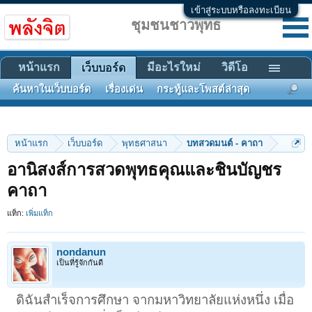
เข้าสู่ระบบหรือลงทะเบียน
ชุมชนชาวพุทธ
หน้าแรก
มีอะไรใหม่
วิดีโอ
เว็บบอร์ด
ค้นหาในเว็บบอร์ด
เรื่องเด่น
กระทู้และโพสต์ล่าสุด
หน้าแรก
เว็บบอร์ด
พุทธศาสนา
บทสวดมนต์ - คาถา
อานิสงส์การสวดพุทธคุณและชินบัญชร
คาถา
แท็ก:
เพิ่มแท็ก
nondanun
เป็นที่รู้จักกันดี
ดิฉันสำเร็จการศึกษา จากมหาวิทยาลัยแห่งหนึ่ง เมื่อ