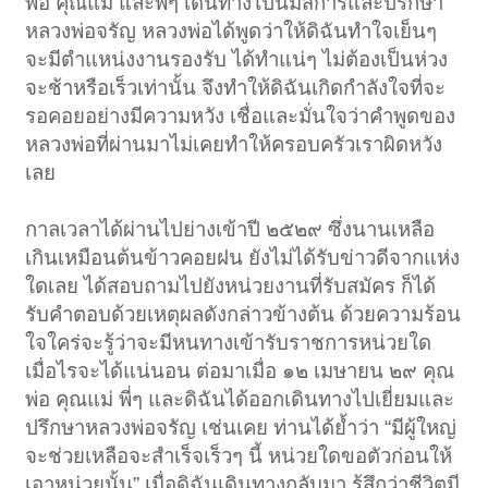
พ่อ คุณแม่ และพี่ๆ เดินทางไปนมัสการและปรึกษา
หลวงพ่อจรัญ หลวงพ่อได้พูดว่าให้ดิฉันทำใจเย็นๆ
จะมีตำแหน่งงานรองรับ ได้ทำแน่ๆ ไม่ต้องเป็นห่วง
จะช้าหรือเร็วเท่านั้น จึงทำให้ดิฉันเกิดกำลังใจที่จะ
รอคอยอย่างมีความหวัง เชื่อและมั่นใจว่าคำพูดของ
หลวงพ่อที่ผ่านมาไม่เคยทำให้ครอบครัวเราผิดหวัง
เลย
กาลเวลาได้ผ่านไปย่างเข้าปี ๒๕๒๙ ซึ่งนานเหลือ
เกินเหมือนต้นข้าวคอยฝน ยังไม่ได้รับข่าวดีจากแห่ง
ใดเลย ได้สอบถามไปยังหน่วยงานที่รับสมัคร ก็ได้
รับคำตอบด้วยเหตุผลดังกล่าวข้างต้น ด้วยความร้อน
ใจใคร่จะรู้ว่าจะมีหนทางเข้ารับราชการหน่วยใด
เมื่อไรจะได้แน่นอน ต่อมาเมื่อ ๑๒ เมษายน ๒๙ คุณ
พ่อ คุณแม่ พี่ๆ และดิฉันได้ออกเดินทางไปเยี่ยมและ
ปรึกษาหลวงพ่อจรัญ เช่นเคย ท่านได้ย้ำว่า “มีผู้ใหญ่
จะช่วยเหลือจะสำเร็จเร็วๆ นี้ หน่วยใดขอตัวก่อนให้
เอาหน่วยนั้น” เมื่อดิฉันเดินทางกลับมา รู้สึกว่าชีวิตมี