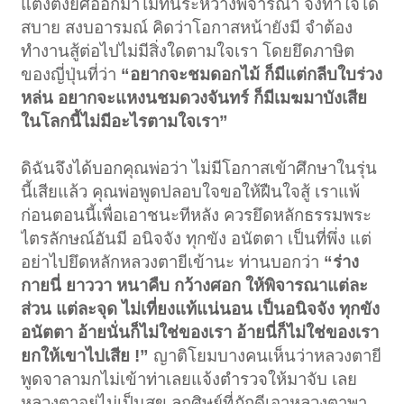
แต่งตั้งยศออกมาไม่ทันระหว่างพิจารณา จึงทำใจได้
สบาย สงบอารมณ์ คิดว่าโอกาสหน้ายังมี จำต้อง
ทำงานสู้ต่อไปไม่มีสิ่งใดตามใจเรา โดยยึดภาษิต
ของญี่ปุ่นที่ว่า
“อยากจะชมดอกไม้ ก็มีแต่กลีบใบร่วง
หล่น อยากจะแหงนชมดวงจันทร์ ก็มีเมฆมาบังเสีย
ในโลกนี้ไม่มีอะไรตามใจเรา”
ดิฉันจึงได้บอกคุณพ่อว่า ไม่มีโอกาสเข้าศึกษาในรุ่น
นี้เสียแล้ว คุณพ่อพูดปลอบใจขอให้ฝืนใจสู้ เราแพ้
ก่อนตอนนี้เพื่อเอาชนะทีหลัง ควรยึดหลักธรรมพระ
ไตรลักษณ์อันมี อนิจจัง ทุกขัง อนัตตา เป็นที่พึ่ง แต่
อย่าไปยึดหลักหลวงตายีเข้านะ ท่านบอกว่า
“ร่าง
กายนี่ ยาววา หนาคืบ กว้างศอก ให้พิจารณาแต่ละ
ส่วน แต่ละจุด ไม่เที่ยงแท้แน่นอน เป็นอนิจจัง ทุกขัง
อนัตตา อ้ายนั่นก็ไม่ใช่ของเรา อ้ายนี่ก็ไม่ใช่ของเรา
ยกให้เขาไปเสีย !”
ญาติโยมบางคนเห็นว่าหลวงตายี
พูดจาลามกไม่เข้าท่าเลยแจ้งตำรวจให้มาจับ เลย
หลวงตาอยู่ไม่เป็นสุข ลูกศิษย์ที่ภักดีเอาหลวงตาพา