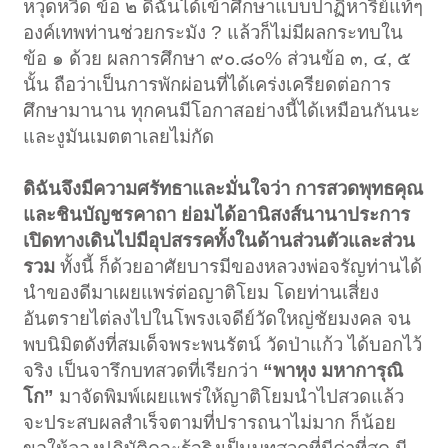
หวุดหวิด ข้อ ๒ ดิฉันได้เข้าศึกษาแบบปาฏิหาริย์แท้ๆ
องค์เทพท่านช่วยกระมัง ? แล้วก็ไม่มีผลกระทบใน
ข้อ ๑ ด้วย ผลการศึกษา ๙๐.๘๐% ส่วนข้อ ๓, ๔, ๕
นั้น ถือว่าเป็นการพักผ่อนที่ได้เคร่งเครียดต่อการ
ศึกษามานาน ทุกคนมีโอกาสอย่างนี้ได้เหมือนกันนะ
และงูมันเมตตาเลยไม่กัด
ดิฉันจึงมีความศรัทธาและมั่นใจว่า การสวดพุทธคุณ
และชินบัญชรคาถา ย่อมได้อานิสงส์นานาประการ
เปิดทางเดินไปมีอุปสรรคทั้งในด้านส่วนตัวและส่วน
รวม
ทั้งนี้ ก็ด้วยอาศัยบารมีของหลวงพ่อจรัญท่านได้
นำของดีมาเผยแพร่ต่อญาติโยม โดยท่านเสี่ยง
อันตรายไต่ลงไปในโพรงเจดีย์วัดใหญ่ชัยมงคล จน
พบนิมิตดังที่สมเด็จพระพนรัตน์ วัดป่าแก้ว ได้บอกไว้
จริง เป็นจารึกบทสวดที่เรียกว่า
“พาหุง มหาการุณิ
โก”
มาจัดพิมพ์เผยแพร่ให้ญาติโยมนำไปสวดแล้ว
จะประสบผลสำเร็จตามที่ปรารถนาไม่มาก ก็น้อย