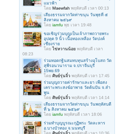
แมวฟ้า
โดย
Maewfah
พฤหัสบดี เวลา 00:13
เสียงธรรมจากวัดท่าขนุน วันพุธที่ ๕
สิงหาคม ๒๕๖๙
โดย
iamfu
พุธ เวลา 19:48
ขอเชิญร่วมบุญเป็นเจ้าภาพถวายพระ
อุปคุต 9 นิ้ว เนื้อทองเหลือง วัดปงค์
เชียงราย
โดย
ไข่หวานน้อย
พฤหัสบดี เวลา
08:23
ร่วมทอดกฐินสมทบทุนสร้างอุโบสถ วัด
สุพีรอนวนาราม จ.ปราจีนบุรี
15พย.69
โดย
ศิษย์รุ่นจิ๋ว
พฤหัสบดี เวลา 17:45
ร่วมบุญถวายค่ารักษาและยา เพื่อสง
เคราะพระสงฆ์อาพาธ วัดต้นปัน จ.ลํา
พูน
โดย
ศิษย์รุ่นจิ๋ว
พฤหัสบดี เวลา 14:14
เสียงธรรมจากวัดท่าขนุน วันพฤหัสบดี
ที่ ๖ สิงหาคม ๒๕๖๙
โดย
iamfu
พฤหัสบดี เวลา 18:06
ร่วมทําบุญบูรณะกุฏิพระ วัดละหาร
อ.บางบัวทอง จ.นนทบุรี
โดย
ศิษย์รุ่นจิ๋ว
พฤหัสบดี เวลา 10:36