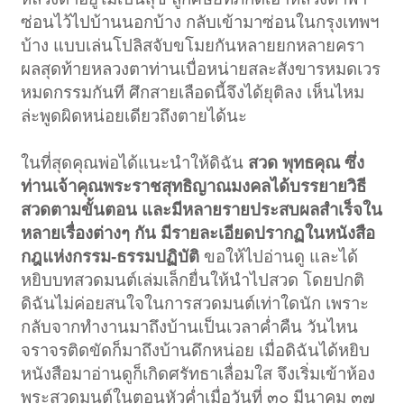
ซ่อนไว้ไปบ้านนอกบ้าง กลับเข้ามาซ่อนในกรุงเทพฯ
บ้าง แบบเล่นโปลิสจับขโมยกันหลายยกหลายครา
ผลสุดท้ายหลวงตาท่านเบื่อหน่ายสละสังขารหมดเวร
หมดกรรมกันที ศึกสายเลือดนี้จึงได้ยุติลง เห็นไหม
ล่ะพูดผิดหน่อยเดียวถึงตายได้นะ
ในที่สุดคุณพ่อได้แนะนำให้ดิฉัน
สวด พุทธคุณ ซึ่ง
ท่านเจ้าคุณพระราชสุทธิญาณมงคลได้บรรยายวิธี
สวดตามขั้นตอน และมีหลายรายประสบผลสำเร็จใน
หลายเรื่องต่างๆ กัน มีรายละเอียดปรากฏในหนังสือ
กฎแห่งกรรม-ธรรมปฏิบัติ
ขอให้ไปอ่านดู และได้
หยิบบทสวดมนต์เล่มเล็กยื่นให้นำไปสวด โดยปกติ
ดิฉันไม่ค่อยสนใจในการสวดมนต์เท่าใดนัก เพราะ
กลับจากทำงานมาถึงบ้านเป็นเวลาค่ำคืน วันไหน
จราจรติดขัดก็มาถึงบ้านดึกหน่อย เมื่อดิฉันได้หยิบ
หนังสือมาอ่านดูก็เกิดศรัทธาเลื่อมใส จึงเริ่มเข้าห้อง
พระสวดมนต์ในตอนหัวค่ำเมื่อวันที่ ๓๐ มีนาคม ๓๗