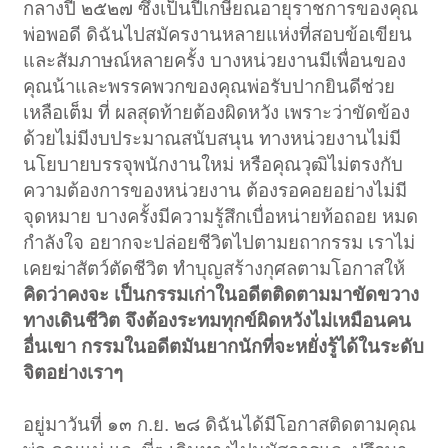
กลางปี ๒๕๒๗ ซึ่งเป็นปีเกษียณอายุราชการของคุณ
พ่อพอดี ดิฉันไปสมัครงานหลายแห่งที่สอบข้อเขียน
และสัมภาษณ์หลายครั้ง บางหน่วยงานมีเพื่อนของ
คุณน้าและพรรคพวกของคุณพ่อรับปากยินดีช่วย
เหลือเต็ม ที่ ผลสุดท้ายต้องผิดหวัง เพราะว่าขัดข้อง
ด้วยไม่มีงบประมาณสนับสนุน ทางหน่วยงานไม่มี
นโยบายบรรจุพนักงานใหม่ หรือคุณวุฒิไม่ตรงกับ
ความต้องการของหน่วยงาน ต้องรอคอยอย่างไม่มี
จุดหมาย บางครั้งมีความรู้สึกเบื่อหน่ายท้อถอย หมด
กำลังใจ อยากจะปล่อยชีวิตไปตามยถากรรม เราไม่
เคยฆ่าสัตว์ตัดชีวิต ทำบุญสร้างกุศลตามโอกาสให้
คิดว่าคงจะ เป็นกรรมเก่าในอดีตติดตามมาขัดขวาง
ทางเดินชีวิต จึงต้องระทมทุกข์ผิดหวังไม่เหมือนคน
อื่นเขา กรรมในอดีตมันยากนักที่จะหยั่งรู้ได้ในระดับ
จิตอย่างเราๆ
อยู่มาวันที่ ๑๓ ก.ย. ๒๘ ดิฉันได้มีโอกาสติดตามคุณ