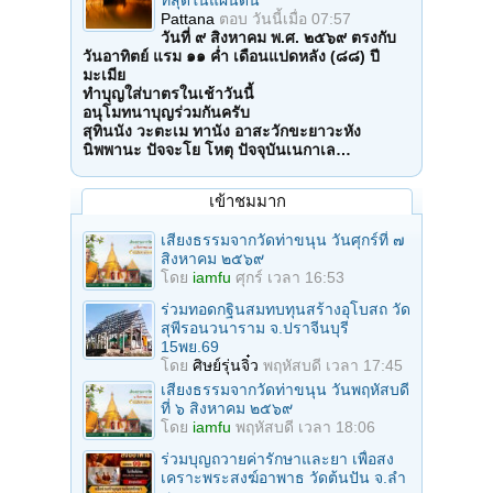
ที่สุดในแผ่นดิน
Pattana
ตอบ
วันนี้เมื่อ 07:57
วันที่ ๙ สิงหาคม พ.ศ. ๒๕๖๙ ตรงกับ
วันอาทิตย์ แรม ๑๑ ค่ำ เดือนแปดหลัง (๘๘) ปี
มะเมีย
ทำบุญใส่บาตรในเช้าวันนี้
อนุโมทนาบุญร่วมกันครับ
สุทินนัง วะตะเม ทานัง อาสะวักขะยาวะหัง
นิพพานะ ปัจจะโย โหตุ ปัจจุบันเนกาเล…
เข้าชมมาก
เสียงธรรมจากวัดท่าขนุน วันศุกร์ที่ ๗
สิงหาคม ๒๕๖๙
โดย
iamfu
ศุกร์ เวลา 16:53
ร่วมทอดกฐินสมทบทุนสร้างอุโบสถ วัด
สุพีรอนวนาราม จ.ปราจีนบุรี
15พย.69
โดย
ศิษย์รุ่นจิ๋ว
พฤหัสบดี เวลา 17:45
เสียงธรรมจากวัดท่าขนุน วันพฤหัสบดี
ที่ ๖ สิงหาคม ๒๕๖๙
โดย
iamfu
พฤหัสบดี เวลา 18:06
ร่วมบุญถวายค่ารักษาและยา เพื่อสง
เคราะพระสงฆ์อาพาธ วัดต้นปัน จ.ลํา