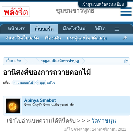
เข้าสู่ระบบหรือลงทะเบียน
ชุมชนชาวพุทธ
หน้าแรก
มีอะไรใหม่
วิดีโอ
เว็บบอร์ด
ค้นหาในเว็บบอร์ด
เรื่องเด่น
กระทู้และโพสต์ล่าสุด
เว็บบอร์ด
...
บุญ-อานิสงส์การทำบุญ
อานิสงส์ของการถวายดอกไม้
แท็ก:
ถวายดอกไม้
บุญ
แก้ไข
Apinya Smabut
นิพพานังสุขัง นิพพานเป็นสุขอย่างยิ่ง
เข้าไปอ่านบทความได้ที่นี้ครับ > > >
วัดท่าขนุน
แก้ไขครั้งล่าสุด:
14 พฤศจิกายน 2022