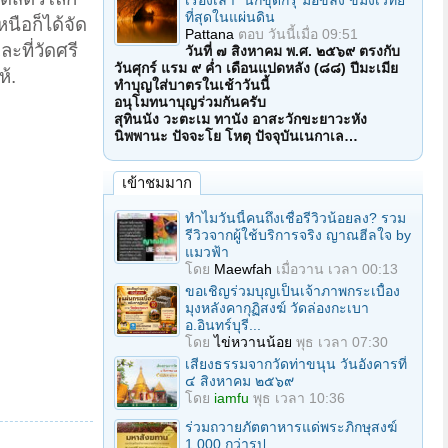
เรื่องเล่า "นักขุดกรุ"มือขลัง ขมังเวทย์
ที่สุดในแผ่นดิน
นือก็ได้จัด
Pattana
ตอบ
วันนี้เมื่อ 09:51
ะที่วัดศรี
วันที่ ๗ สิงหาคม พ.ศ. ๒๕๖๙ ตรงกับ
วันศุกร์ แรม ๙ ค่ำ เดือนแปดหลัง (๘๘) ปีมะเมีย
้.
ทำบุญใส่บาตรในเช้าวันนี้
อนุโมทนาบุญร่วมกันครับ
สุทินนัง วะตะเม ทานัง อาสะวักขะยาวะหัง
นิพพานะ ปัจจะโย โหตุ ปัจจุบันเนกาเล…
เข้าชมมาก
ทำไมวันนี้คนถึงเชื่อรีวิวน้อยลง? รวม
รีวิวจากผู้ใช้บริการจริง ญาณฮีลใจ by
แมวฟ้า
โดย
Maewfah
เมื่อวาน เวลา 00:13
ขอเชิญร่วมบุญเป็นเจ้าภาพกระเบื้อง
มุงหลังคากุฏิสงฆ์ วัดล่องกะเบา
อ.อินทร์บุรี...
โดย
ไข่หวานน้อย
พุธ เวลา 07:30
เสียงธรรมจากวัดท่าขนุน วันอังคารที่
๔ สิงหาคม ๒๕๖๙
โดย
iamfu
พุธ เวลา 10:36
ร่วมถวายภัตตาหารแด่พระภิกษุสงฆ์
1,000 กว่ารูป...