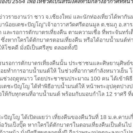
งปัี 2554 เพื่อให้ชีวิตเป็นสิริมงคลท่ามกลางอากาศที่หนาว
สื่อข่าวรายงานว่า ชาว จ.เชียงใหม่ และนักท่องเที่ยวได้พาก
รูบาน้อยเตชะปัญโญ"เจ้าอาวาสวัดศรีดอนมูล ต.ชมภู อ.สาร
นา และรอการตักบาตรเที่ยงคืน ตามความเชื่อ ที่พระจันทร์เ
ุ๊ด" ซึ่งหากใครได้ตักบาตรตอนเที่ยงคืน หรือได้อาบน้ำมนต์ท
้โชคดี มั่งมีเป็นศรีสุข ตลอดทั้งปี
ะชาชนรอการตักบาตรเที่ยงคืนนั้น ประชาชนและศิษยานุศิษย์
้อยทำการอาบน้ำมนต์ให้ ในช่วงที่อากาศกำลังหนาวเย็น 
์ในช่วงฤดูหนาว โดยประชาชนประมาณ 100 คน ได้เข้าพิธ
้อยเตชะปัญโญ ได้ทำพิธีอาบน้ำมนต์ให้ หน้าพระอุปคุตปา
อให้กับทุกคนที่อาบน้ำมนต์ พร้อมกับมอบกำไล 12 ราศรี ที่
ชะปัญโญ ได้เปิดเผยว่า เที่ยงคืนของคืนวันที่ 18 ม.ค.คาบเก
คือวันเป็งปุั๊ด หากใครได้ตักบาตรในตอนเที่ยงคืนเป็นต้นไป ก
้าวหน้า มั่งมีศรีสุขตลอดทั้งปี ถือว่าพระอุปคุตจะลงมาโป