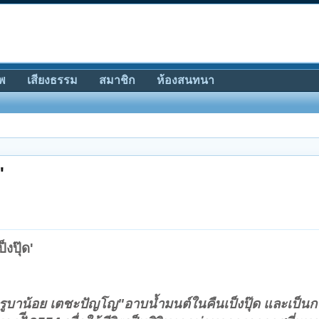
พ
เสียงธรรม
สมาชิก
ห้องสนทนา
'
งปุ๊ด'
รูบาน้อย เตชะปัญโญ"อาบน้ำมนต์ในคืนเป็งปุ๊ด และเป็น