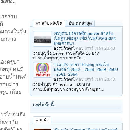
เย็น...
ันมากราบ
จากเว็บพลังจิต
อัพเดทล่าสุด
ภี
ต็มดวงในวัน
เชิญร่วมบริจาคซื้อ Server สำหรับ
เป็นฐานข้อมูล เพื่อเว็บพลังจิตเผยแผ่
่ามกลาง
พุทธศาสนา
ธรรมวิวัฒน์
ตอบ
เสาร์ เวลา 23:48
ร่วมบุญซื้อ Server เวปพลังจิต 10 บาท
ถวายเป็นพุทธบูชา สาธุครับ…
ของครูบา
ร่วมบริจาค ค่า Hosting ของเว็บ
โดยทุกคนมี
พลังจิต ปี 2552 ...2558 -2559 -2560
- 2561 -2564
ีอาบน้ำมนต์
ธรรมวิวัฒน์
ตอบ
เสาร์ เวลา 23:48
งปราบมาร
ร่วมทำบุญ ค่า hosting = 10 บาท
ถวายเป็นพุทธบูชา ธรรมบูชา สังฆบูชา…
ครูบาน้อย
แชร์หน้านี้
ี่ยวไปจนถึง
แนะนำ
็เท่ากับ
รดสัตว์โลก