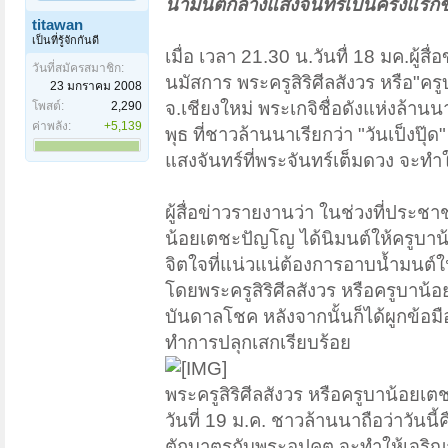
น้ำมนต์กลางแสงจันทร์เป็นครั้งแรกขอ
titawan
เป็นที่รู้จักกันดี
เมื่อ เวลา 21.30 น.วันทื่ 18 มค.ผู้
วันที่สมัครสมาชิก:
นมัสการ พระครูสิริศีลสังวร หรือ"ค
23 มกราคม 2008
จ.เชียงใหม่ พระเกจิชื่อดังแห่งล้าน
โพสต์:
2,290
ค่าพลัง:
+5,139
พุธ ที่ชาวล้านนาเรียกว่า "วันเป็งป
แสงจันทร์ที่พระจันทร์เต็มดวง จะทำให
ผู้สื่อข่าวรายงานว่า ในช่วงที่ปร
น้อยเตชะปัญโญ ได้นิมนต์ให้ครูบาน
จิตใจที่แน่วแน่ต้องการอาบน้ำมนต
โดยพระครูสิริศีลสังวร หรือครูบาน
บันดาลโชค หลังจากนั้นก็ได้ผูกข้อมื
ทำการปลุกเสกเรียบร้อย
พระครูสิริศีลสังวร หรือครูบาน้อยเต
วันที่ 19 ม.ค. ชาวล้านนาถือว่าวันนี้
ตักบาตรกับพระอุปคุต จะทำให้เจริญก