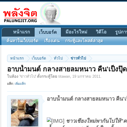
หน้าแรก
มีอะไรใหม่
วิดีโอ
รูปภา
เว็บบอร์ด
ค้นหาในเว็บบอร์ด
เรื่องเด่น
กระทู้และโพสต์ล่าสุด
หน้าแรก
เว็บบอร์ด
ทั่วไป
ข่าวทั่วไป
อาบน้ำมนต์ กลางสายลมหนาว คืน'เป็งปุ๊ด
ในห้อง '
ข่าวทั่วไป
' ตั้งกระทู้โดย
titawan
,
19 มกราคม 2011
.
แท็ก:
เพิ่มแท็ก
อาบน้ำมนต์ กลางสายลมหนาว คืน'เป็
ชาวเชียงใหม่พากันไปให้"ค