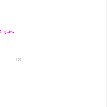
้า สู่แดน
#90