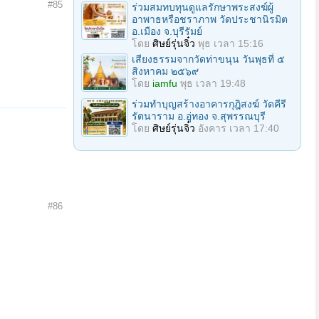
#85
ร่วมสมทบทุนดูแลรักษาพระสงฆ์ผู้
อาพาธหรือชราภาพ วัดประชานิรมิต
อ.เมือง จ.บุรีรัมย์
โดย
ศิษย์รุ่นจิ๋ว
พุธ เวลา 15:16
เสียงธรรมจากวัดท่าขนุน วันพุธที่ ๕
สิงหาคม ๒๕๖๙
โดย
iamfu
พุธ เวลา 19:48
ร่วมทำบุญสร้างอาคารกุฎิสงฆ์ วัดคีรี
รัตนาราม อ.อู่ทอง จ.สุพรรณบุรี
โดย
ศิษย์รุ่นจิ๋ว
อังคาร เวลา 17:40
#86