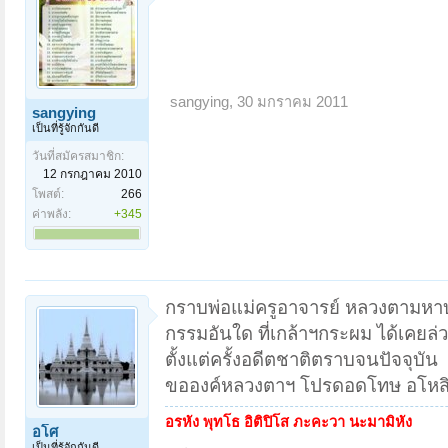
sangying
,
30 มกราคม 2011
sangying
เป็นที่รู้จักกันดี
วันที่สมัครสมาชิก:
12 กรกฎาคม 2010
โพสต์:
266
ค่าพลัง:
+345
กราบพ่อแม่ครูอาจารย์ หลวงตามหาบั
กรรมอันใด ที่เกล้าฯกระผม ได้เคยล่
ตั้งแต่ครั้งอดีตชาติตราบจนปัจจุบัน
ขอองค์หลวงตาฯ โปรดอดโทษ อโหสิก
อรหัง พุทโธ อิติปิโส ภะคะวา นะมามิหัง
อโศ
เป็นที่รู้จักกันดี