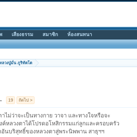
พ
เสียงธรรม
สมาชิก
ห้องสนทนา
หลวงปู่มั่น ภูริทัตโต
วงตาไม่ว่าจะเป็นทางกาย วาจา และทางใจหรือจะ
 ขอองค์หลวงตาได้โปรดอโหสิกรรมแก่ลูกและครอบครัว
ตอันบริสุทธิ์ของหลวงตาสู่พระนิพพาน สาธุฯฯ