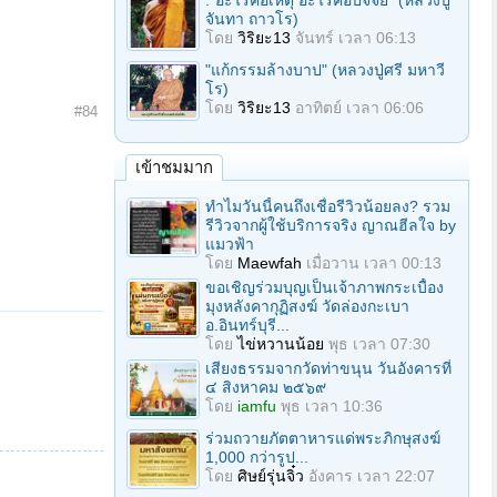
."อะไรคือเหตุ อะไรคือปัจจัย" (หลวงปู่
จันทา ถาวโร)
โดย
วิริยะ13
จันทร์ เวลา 06:13
"แก้กรรมล้างบาป" (หลวงปู่ศรี มหาวี
โร)
โดย
วิริยะ13
อาทิตย์ เวลา 06:06
#84
เข้าชมมาก
ทำไมวันนี้คนถึงเชื่อรีวิวน้อยลง? รวม
รีวิวจากผู้ใช้บริการจริง ญาณฮีลใจ by
แมวฟ้า
โดย
Maewfah
เมื่อวาน เวลา 00:13
ขอเชิญร่วมบุญเป็นเจ้าภาพกระเบื้อง
มุงหลังคากุฏิสงฆ์ วัดล่องกะเบา
อ.อินทร์บุรี...
โดย
ไข่หวานน้อย
พุธ เวลา 07:30
เสียงธรรมจากวัดท่าขนุน วันอังคารที่
๔ สิงหาคม ๒๕๖๙
โดย
iamfu
พุธ เวลา 10:36
ร่วมถวายภัตตาหารแด่พระภิกษุสงฆ์
1,000 กว่ารูป...
โดย
ศิษย์รุ่นจิ๋ว
อังคาร เวลา 22:07