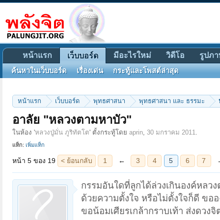
หน้าแรก
มีอะไรใหม่
วิดีโอ
รูปภา
เว็บบอร์ด
ค้นหาในเว็บบอร์ด
เรื่องเด่น
กระทู้และโพสต์ล่าสุด
หน้าแรก
เว็บบอร์ด
พุทธศาสนา
พุทธศาสนา และ ธรรมะ
หน้า 5 ของ 19
< ย้อนกลับ
1
←
3
4
5
6
7
→
19
ถัดไป >
อาลัย "หลวงตามหาบัว"
ในห้อง '
หลวงปู่มั่น ภูริทัตโต
' ตั้งกระทู้โดย
aprin
,
30 มกราคม 2011
.
แท็ก:
เพิ่มแท็ก
กรรมอันใดที่ลูกได้ล่วงเกินองค์หล
ด้วยความตั้งใจ หรือไม่ตั้งใจก็ดี
ขอน้อมเศียรเกล้ากราบเท้า ส่งดวงจิ