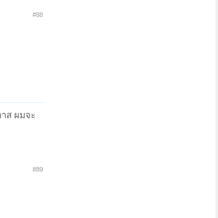
#88
อกาส ผมจะ
#89