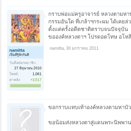
กราบพ่อแม่ครูอาจารย์ หลวงตามหาบั
กรรมอันใด ที่เกล้าฯกระผม ได้เคยล่
ตั้งแต่ครั้งอดีตชาติตราบจนปัจจุบัน
ขอองค์หลวงตาฯ โปรดอดโทษ อโหสิก
namitta
,
30 มกราคม 2011
namitta
เป็นที่รู้จักกันดี
วันที่สมัครสมาชิก:
27 มิถุนายน 2010
โพสต์:
1,061
ค่าพลัง:
+3,517
ขอกราบเเทบเท้าองค์หลวงตามหาบัว
ขอน้อมส่งหลวงตาสู่แดนพระนิพพาน 