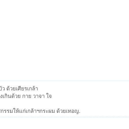
ว ด้วยเศียรเกล้า
วงเกินด้วย กาย วาจา ใจ
รรมให้แก่เกล้าฯกระผม ด้วยเทอญ.