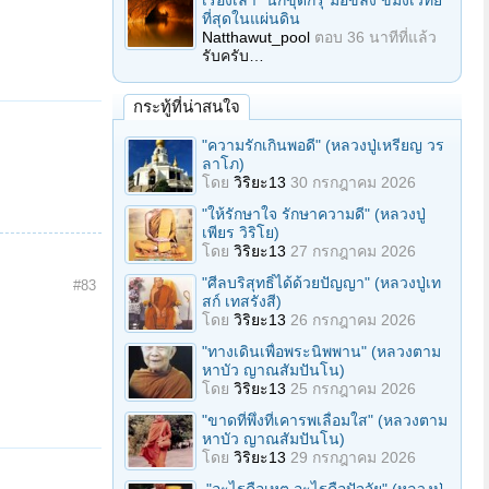
เรื่องเล่า "นักขุดกรุ"มือขลัง ขมังเวทย์
ที่สุดในแผ่นดิน
Natthawut_pool
ตอบ
36 นาทีที่แล้ว
รับครับ…
กระทู้ที่น่าสนใจ
"ความรักเกินพอดี" (หลวงปู่เหรียญ วร
ลาโภ)
โดย
วิริยะ13
30 กรกฎาคม 2026
"ให้รักษาใจ รักษาความดี" (หลวงปู่
เพียร วิริโย)
โดย
วิริยะ13
27 กรกฎาคม 2026
"ศีลบริสุทธิ์ได้ด้วยปัญญา" (หลวงปู่เท
#83
สก์ เทสรังสี)
โดย
วิริยะ13
26 กรกฎาคม 2026
"ทางเดินเพื่อพระนิพพาน" (หลวงตาม
หาบัว ญาณสัมปันโน)
โดย
วิริยะ13
25 กรกฎาคม 2026
"ขาดที่พึ่งที่เคารพเลื่อมใส" (หลวงตาม
หาบัว ญาณสัมปันโน)
โดย
วิริยะ13
29 กรกฎาคม 2026