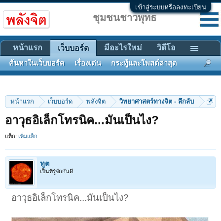
เข้าสู่ระบบหรือลงทะเบียน
ชุมชนชาวพุทธ
หน้าแรก
มีอะไรใหม่
วิดีโอ
เว็บบอร์ด
ค้นหาในเว็บบอร์ด
เรื่องเด่น
กระทู้และโพสต์ล่าสุด
หน้าแรก
เว็บบอร์ด
พลังจิต
วิทยาศาสตร์ทางจิต - ลึกลับ
อาวุธอิเล็กโทรนิค...มันเป็นไง?
แท็ก:
เพิ่มแท็ก
ทูต
เป็นที่รู้จักกันดี
อาวุธอิเล็กโทรนิค...มันเป็นไง?