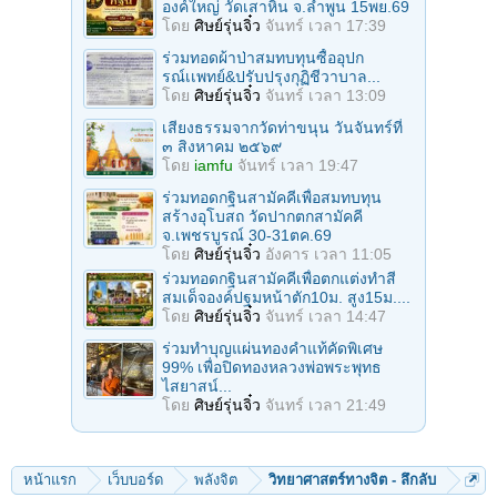
องค์ใหญ่ วัดเสาหิน จ.ลําพูน 15พย.69
โดย
ศิษย์รุ่นจิ๋ว
จันทร์ เวลา 17:39
ร่วมทอดผ้าป่าสมทบทุนซื้ออุปก
รณ์เเพทย์&ปรับปรุงกุฏิชีวาบาล...
โดย
ศิษย์รุ่นจิ๋ว
จันทร์ เวลา 13:09
เสียงธรรมจากวัดท่าขนุน วันจันทร์ที่
๓ สิงหาคม ๒๕๖๙
โดย
iamfu
จันทร์ เวลา 19:47
ร่วมทอดกฐินสามัคคีเพื่อสมทบทุน
สร้างอุโบสถ วัดปากตกสามัคคี
จ.เพชรบูรณ์ 30-31ตค.69
โดย
ศิษย์รุ่นจิ๋ว
อังคาร เวลา 11:05
ร่วมทอดกฐินสามัคคีเพื่อตกแต่งทำสี
สมเด็จองค์ปฐมหน้าตัก10ม. สูง15ม....
โดย
ศิษย์รุ่นจิ๋ว
จันทร์ เวลา 14:47
ร่วมทําบุญแผ่นทองคำแท้คัดพิเศษ
99% เพื่อปิดทองหลวงพ่อพระพุทธ
ไสยาสน์...
โดย
ศิษย์รุ่นจิ๋ว
จันทร์ เวลา 21:49
หน้าแรก
เว็บบอร์ด
พลังจิต
วิทยาศาสตร์ทางจิต - ลึกลับ