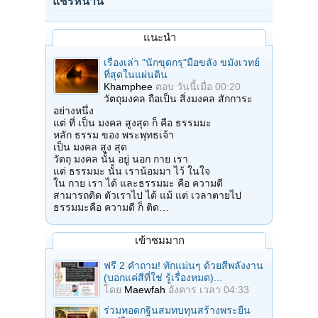
แชร์หน้านี้
แนะนำ
เรื่องเล่า "นักขุดกรุ"มือขลัง ขมังเวทย์
ที่สุดในแผ่นดิน
Khamphee
ตอบ
วันนี้เมื่อ 00:20
วัตถุมงคล ถือเป็น สิ่งมงคล สักการะ
อย่างหนึ่ง
แต่ ที่ เป็น มงคล สูงสุด ก็ คือ ธรรมมะ
หลัก ธรรม ของ พระพุทธเจ้า
เป็น มงคล สูง สุด
วัตถุ มงคล นั้น อยู่ นอก กาย เรา
แต่ ธรรมมะ นั้น เราน้อมมา ไว้ ในใจ
ใน กาย เรา ได้ และธรรมมะ คือ ความดี
สามารถติด ตัวเราไป ได้ แม้ แต่ เวลาตายไป
ธรรมมะคือ ความดี ก็ ติด…
เข้าชมมาก
ฟรี 2 คำถาม! ทักแม่นๆ ด้วยสีพลังงาน
(บอกแค่สีที่ใช่ รู้เรื่องหมด)...
โดย
Maewfah
อังคาร เวลา 04:33
ร่วมทอดกฐินสมทบทุนสร้างพระยืน