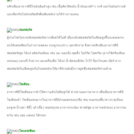
หลีกเลี่ยงอาหารที่มีไขมันอิ่มตัวสูง เช่น เนื้อสัตว์ติดมัน น้ำมันมะพร้าว กะทิ และไขมันทรานซ์
และเลือกกินไขมันชนิดดีเพื่อเพิ่มพลังงานให้ร่างกายแทน
ฟอสฟอรัส
ผู้ป่วยโรคไตจะขจัดฟอสฟอรัสจากเลือดได้ไม่ดี เมื่อระดับฟอสฟอรัสในเลือดสูงขึ้นจะส่งผลกระ
ทบให้แคลเซียมในร่างกายลดลง กระดูกจะเปราะ แตกหักง่าย จึงควรหลีกเลี่ยงอาหารที่มี
ฟอสฟอรัสสูง ได้แก่ ผลิตภัณฑ์นม เช่น นม เนยแข็ง พุดดิ้ง โยเกิร์ต ไอศกรีม (อาจใช้ครีมเทียม
แทนนม) เบเกอรี่ ถั่วต่างๆ และเครื่องดื่ม ได้แก่ น้ำอัดลมสีเข้ม โกโก้ ช็อกโกแลต เบียร์ หาก
ฟอสฟอรัสในเลือดสูงเกินไปแพทย์จะให้ยาที่ช่วยยับยั้งการดูดซึมฟอสฟอรัสร่วมด้วย
โซเดียม
อาหารที่มีโซเดียมมากทำให้ความดันโลหิตสูงได้ ควรอ่านฉลากอาหาร เพื่อเลือกอาหารที่มี
โซเดียมต่ำ โซเดียมพบมากในอาหารที่มีส่วนผสมของเกลือ เช่น ขนมขบเคี้ยวต่างๆ ซุปก้อน
ผงชูรส น้ำปลา ซีอิ๊ว เต้าเจี้ยว ซอสปรุงรส อาหารกระป๋อง ฟาสต์ฟูด อาหารหมักดอง อาหารรม
ควัน เช่น แฮม เบคอน ไส้กรอก
โพแทสเซียม