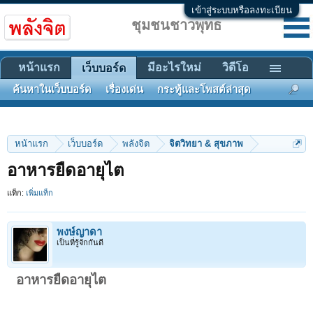
เข้าสู่ระบบหรือลงทะเบียน
ชุมชนชาวพุทธ
หน้าแรก
มีอะไรใหม่
วิดีโอ
เว็บบอร์ด
ค้นหาในเว็บบอร์ด
เรื่องเด่น
กระทู้และโพสต์ล่าสุด
หน้าแรก
เว็บบอร์ด
พลังจิต
จิตวิทยา & สุขภาพ
อาหารยืดอายุไต
แท็ก:
เพิ่มแท็ก
พงษ์ญาดา
เป็นที่รู้จักกันดี
อาหารยืดอายุไต