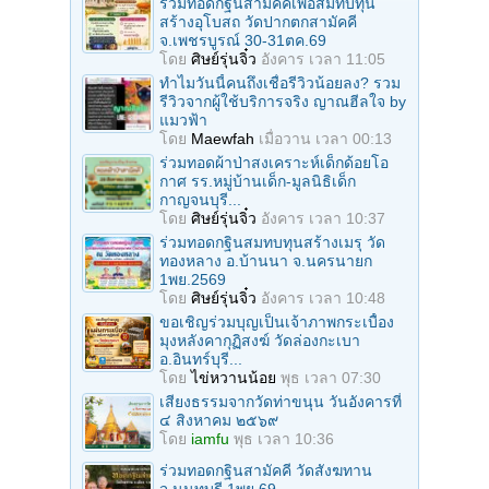
ร่วมทอดกฐินสามัคคีเพื่อสมทบทุน
สร้างอุโบสถ วัดปากตกสามัคคี
จ.เพชรบูรณ์ 30-31ตค.69
โดย
ศิษย์รุ่นจิ๋ว
อังคาร เวลา 11:05
ทำไมวันนี้คนถึงเชื่อรีวิวน้อยลง? รวม
รีวิวจากผู้ใช้บริการจริง ญาณฮีลใจ by
แมวฟ้า
โดย
Maewfah
เมื่อวาน เวลา 00:13
ร่วมทอดผ้าป่าสงเคราะห์เด็กด้อยโอ
กาศ รร.หมู่บ้านเด็ก-มูลนิธิเด็ก
กาญจนบุรี...
โดย
ศิษย์รุ่นจิ๋ว
อังคาร เวลา 10:37
ร่วมทอดกฐินสมทบทุนสร้างเมรุ วัด
ทองหลาง อ.บ้านนา จ.นครนายก
1พย.2569
โดย
ศิษย์รุ่นจิ๋ว
อังคาร เวลา 10:48
ขอเชิญร่วมบุญเป็นเจ้าภาพกระเบื้อง
มุงหลังคากุฏิสงฆ์ วัดล่องกะเบา
อ.อินทร์บุรี...
โดย
ไข่หวานน้อย
พุธ เวลา 07:30
เสียงธรรมจากวัดท่าขนุน วันอังคารที่
๔ สิงหาคม ๒๕๖๙
โดย
iamfu
พุธ เวลา 10:36
ร่วมทอดกฐินสามัคคี วัดสังฆทาน
จ.นนทบุรี 1พย.69