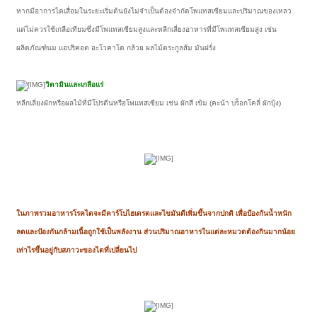
หากมีอาการไตเสื่อมในระยะเริ่มต้นยังไม่จำเป็นต้องจำกัดโพแทสเซียมและปริมาณของเหลว
แต่ไม่ควรใช้เกลือเทียมซึ่งมีโพแทสเซียมสูงและหลีกเลี่ยงอาหารที่มีโพแทสเซียมสูง เช่น
ผลิตภัณฑ์นม แอปริคอต อะโวคาโด กล้วย ผลไม้ตระกูลส้ม มันฝรั่ง
วิตามินและเกลือแร่
หลีกเลี่ยงผักหรือผลไม้ที่มีโปรตีนหรือโพแทสเซียม เช่น ผักสี เข้ม (คะน้า บร็อกโคลี่ ผักบุ้ง)
ในภาพรวมอาหารโรคไตจะมีคาร์โบไฮเดรตและไขมันดีเพิ่มขึ้นจากปกติ เพื่อป้องกันน้ำหนัก
ลดและป้องกันกล้ามเนื้อถูกใช้เป็นพลังงาน ส่วนปริมาณอาหารในแต่ละหมวดต้องกินมากน้อย
เท่าไรขึ้นอยู่กับสภาวะของไตที่เปลี่ยนไป