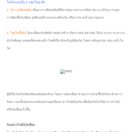
โรคไตแบ่งเป็น 2 กลุ่มใหญ่ คือ
1. ไตวายเฉียบพลัน
เป็นอาการเฉียบพลันที่มีสาเหตุจากยาบางชนิด เช่น ยาแก้ปวด กระดูก
การติดเชื้อในเลือด อุบัติเหตุที่กระทบกระเทือนไต หรือการขาดน้ำอย่างรุนแรง
2. โรคไตเรื้อรัง
ไตจะเสื่อมประสิทธิภาพอย่างช้าๆ เกิดจากหลายสาเหตุ ได้แก่ เบาหวาน ความ
ดันโลหิตสูง หลอดเลือดแดงแข็ง โรคที่เกี่ยวข้องกับภูมิคุ้มกัน โรคทางพันธุกรรม เช่น ถุงน้ำใน
ไต
ผู้ที่เป็นโรคไตชนิดเฉียบพลันต้องรักษาโดยการฟอกเลือด ส่วนอาการป่วยเรื้อรังรักษาด้วยการ
กินยา และทั้งสองประเภทต้องควบคุมเรื่องอาหารไปพร้อมกัน เพื่อป้องกันไม่ให้อาการกำเริบ
หรือไตเสื่อมเร็วขึ้น
กินอย่างไรเมื่อไตเสื่อม