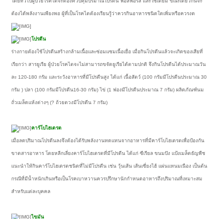
โดยทั่วไปผู้ป่วยโรคไตจะต้องควบคุมปริมาณโปรตีน ฟอสฟอรัส และโซเดียม ขณะเดียวกันจะ
ต้องได้พลังงานเพียงพอ ผู้ที่เป็นโรคไตต้องเรียนรู้ว่าควรกินอาหารชนิดใดเพิ่มหรือควรงด
โปรตีน
ร่างกายต้องใช้โปรตีนสร้างกล้ามเนื้อและซ่อมแซมเนื้อเยื่อ เมื่อกินโปรตีนแล้วจะเกิดของเสียที่
เรียกว่า สารยูเรีย ผู้ป่วยโรคไตจะไม่สามารถขจัดยูเรียได้ตามปกติ จึงกินโปรตีนได้ประมาณวัน
ละ 120-180 กรัม และระวังอาหารที่มีโปรตีนสูง ได้แก่ เนื้อสัตว์ (100 กรัมมีโปรตีนประมาณ 30
กรัม ) ปลา (100 กรัมมีโปรตีน16-30 กรัม) ไข่ (1 ฟองมีโปรตีนประมาณ 7 กรัม) ผลิตภัณฑ์นม
ถั่วเมล็ดแห้งต่างๆ (? ถ้วยตวงมีโปรตีน 7 กรัม)
คาร์โบไฮเดรต
เมื่อลดปริมาณโปรตีนลงจึงต้องได้รับพลังงานทดแทนจากอาหารที่มีคาร์โบไฮเดรตเพื่อป้องกัน
ขาดสารอาหาร โดยหลีกเลี่ยงคาร์โบไฮเดรตที่มีโปรตีน ได้แก่ ซีเรียล ขนมปัง แป้งเมล็ดธัญพืช
แนะนำให้กินคาร์โบไฮเดรตชนิดที่ไม่มีโปรตีน เช่น วุ้นเส้น เส้นเซี่ยงไฮ้ แผ่นแหนมเนือง เป็นต้น
กรณีที่มีน้ำหนักเกินหรือเป็นโรคเบาหวานควรปรึกษานักกำหนดอาหารถึงปริมาณที่เหมาะสม
สำหรับแต่ละบุคคล
ไขมัน