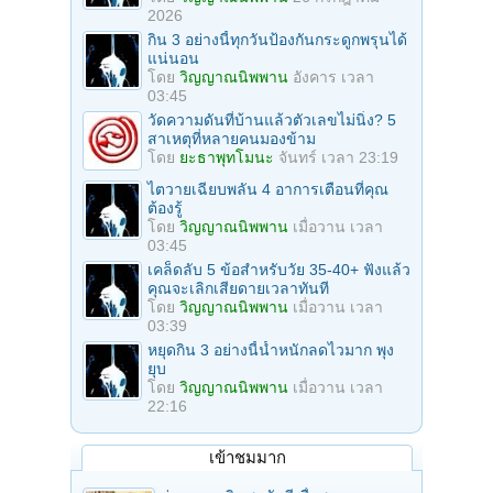
2026
กิน 3 อย่างนี้ทุกวันป้องกันกระดูกพรุนได้
แน่นอน
โดย
วิญญาณนิพพาน
อังคาร เวลา
03:45
วัดความดันที่บ้านแล้วตัวเลขไม่นิ่ง? 5
สาเหตุที่หลายคนมองข้าม
โดย
ยะธาพุทโมนะ
จันทร์ เวลา 23:19
ไตวายเฉียบพลัน 4 อาการเตือนที่คุณ
ต้องรู้
โดย
วิญญาณนิพพาน
เมื่อวาน เวลา
03:45
เคล็ดลับ 5 ข้อสำหรับวัย 35-40+ ฟังแล้ว
คุณจะเลิกเสียดายเวลาทันที
โดย
วิญญาณนิพพาน
เมื่อวาน เวลา
03:39
หยุดกิน 3 อย่างนี้น้ำหนักลดไวมาก พุง
ยุบ
โดย
วิญญาณนิพพาน
เมื่อวาน เวลา
22:16
เข้าชมมาก