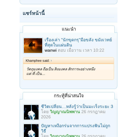
แชร์หน้านี้
แนะนำ
เรื่องเล่า "นักขุดกรุ"มือขลัง ขมังเวทย์
ที่สุดในแผ่นดิน
wanwi
ตอบ
เมื่อวาน เวลา 10:22
Khamphee said:
↑
วัตถุมงคล ถือเป็น สิ่งมงคล สักการะอย่างหนึ่ง
แต่ ที่ เป็น…
กระทู้ที่น่าสนใจ
ชีวิตเปลี่ยน…หลังรู้ว่าเป็นมะเร็งระยะ 3
โดย
วิญญาณนิพพาน
26 กรกฎาคม
2026
ปัญหาเหงือกร่นจากการแปรงฟันไม่ถูก
วิธี
โดย
วิญญาณนิพพาน
26 กรกฎาคม