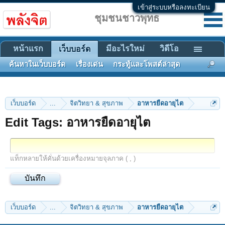
เข้าสู่ระบบหรือลงทะเบียน
ชุมชนชาวพุทธ
หน้าแรก
มีอะไรใหม่
วิดีโอ
เว็บบอร์ด
ค้นหาในเว็บบอร์ด
เรื่องเด่น
กระทู้และโพสต์ล่าสุด
เว็บบอร์ด
...
จิตวิทยา & สุขภาพ
อาหารยืดอายุไต
Edit Tags: อาหารยืดอายุไต
แท็กหลายให้คั่นด้วยเครื่องหมายจุลภาค ( , )
เว็บบอร์ด
...
จิตวิทยา & สุขภาพ
อาหารยืดอายุไต