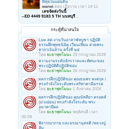
ที่สุดในแผ่นดิน
wanwi
ตอบ
เมื่อวาน เวลา 14:11
เลขจัดส่งวันนี้
--ED 4449 9183 5 TH นนทบุรี
…
กระทู้ที่น่าสนใจ
Live สด งานวันอาสาฬหบูชา ปฏิบัติ
ธรรมฝึกพุทธนิมิต เวียนเทียน สวดพระ
คาถาเงินล้าน ครั้งที่ ๖๔
โดย
ยะธาพุทโมนะ
29 กรกฎาคม 2026
ความงามระดับจักรวาลและทัศนะของ
พระปฏิบัติดีปฏิบัติชอบ
โดย
ยะธาพุทโมนะ
26 กรกฎาคม 2026
ผลการฝึกปฎิบัติของ คุณธนพร หงสกุล /
ทรงกำลังใจระดับพระสกิทาคามีมรรค
โดย
ยะธาพุทโมนะ
1 สิงหาคม 2026
ผลการฝึกปฎิบัติของ คุณนัทลียา ดรอดส์
(ม่วงอ่อน) ทรงกำลังใจระดับ พระ
อนาคามีผล
โดย
ยะธาพุทโมนะ
พฤหัสบดี เวลา
00:09
พิจารณากาย และมรณานุสสติ /หลวงปู่
สิม