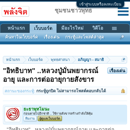
เข้าสู่ระบบหรือลงทะเบียน
ชุมชนชาวพุทธ
หน้าแรก
มีอะไรใหม่
วิดีโอ
เว็บบอร์ด
ค้นหาในเว็บบอร์ด
เรื่องเด่น
กระทู้และโพสต์ล่าสุด
หน้าแรก
เว็บบอร์ด
พุทธศาสนา
อภิญญา - สมาธิ
"อิทธิบาท" ..หลวงปู่มั่นพยากรณ์
เรื่องเด่น
อายุ และการต่ออายุกายสังขาร
สถานะของกระทู้:
กระทู้ถูกปิด ไม่สามารถโพสต์ตอบกลับได้
ยะธาพุทโมนะ
ก่อนตายไปอีกชาติ .. ใช้กายสังขารสร้างกำลังให้คุ้ม
ทีมงาน
ผู้ดูแลเว็บบอร์ด
"อิทธิบาท" ..หลวงปู่มั่นพยากรณ์อายุ และการต่อ