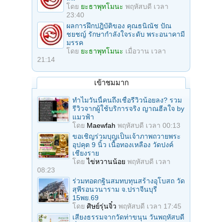
โดย
ยะธาพุทโมนะ
พฤหัสบดี เวลา
23:40
ผลการฝึกปฎิบัติของ คุณธนิณัช ปัณ
ชยชญ์ รักษากำลังใจระดับ พระอนาคามี
มรรค
โดย
ยะธาพุทโมนะ
เมื่อวาน เวลา
21:14
เข้าชมมาก
ทำไมวันนี้คนถึงเชื่อรีวิวน้อยลง? รวม
รีวิวจากผู้ใช้บริการจริง ญาณฮีลใจ by
แมวฟ้า
โดย
Maewfah
พฤหัสบดี เวลา 00:13
ขอเชิญร่วมบุญเป็นเจ้าภาพถวายพระ
อุปคุต 9 นิ้ว เนื้อทองเหลือง วัดปงค์
เชียงราย
โดย
ไข่หวานน้อย
พฤหัสบดี เวลา
08:23
ร่วมทอดกฐินสมทบทุนสร้างอุโบสถ วัด
สุพีรอนวนาราม จ.ปราจีนบุรี
15พย.69
โดย
ศิษย์รุ่นจิ๋ว
พฤหัสบดี เวลา 17:45
เสียงธรรมจากวัดท่าขนุน วันพฤหัสบดี