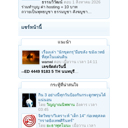
ธรรมวิวัฒน์
ตอบ
1 สิงหาคม 2026
ร่วมทำบุญ ค่า hosting = 10 บาท
ถวายเป็นพุทธบูชา ธรรมบูชา สังฆบูชา…
แชร์หน้านี้
แนะนำ
เรื่องเล่า "นักขุดกรุ"มือขลัง ขมังเวทย์
ที่สุดในแผ่นดิน
wanwi
ตอบ
เมื่อวาน เวลา 14:11
เลขจัดส่งวันนี้
--ED 4449 9183 5 TH นนทบุรี
…
กระทู้ที่น่าสนใจ
กิน 3 อย่างนี้ทุกวันป้องกันกระดูกพรุนได้
แน่นอน
โดย
วิญญาณนิพพาน
อังคาร เวลา
03:45
จิตวิทยา/วิเคราะห์ "เด็ก 14" ก่อเหตุสลด
"กราดยิงเทพศิรินทร์"
โดย
ยะธาพุทโมนะ
เมื่อวาน เวลา