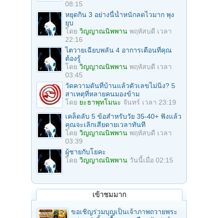
08:15
หยุดกิน 3 อย่างนี้น้ำหนักลดไวมาก พุง
ยุบ
โดย
วิญญาณนิพพาน
พฤหัสบดี เวลา
22:16
ไตวายเฉียบพลัน 4 อาการเตือนที่คุณ
ต้องรู้
โดย
วิญญาณนิพพาน
พฤหัสบดี เวลา
03:45
วัดความดันที่บ้านแล้วตัวเลขไม่นิ่ง? 5
สาเหตุที่หลายคนมองข้าม
โดย
ยะธาพุทโมนะ
จันทร์ เวลา 23:19
เคล็ดลับ 5 ข้อสำหรับวัย 35-40+ ฟังแล้ว
คุณจะเลิกเสียดายเวลาทันที
โดย
วิญญาณนิพพาน
พฤหัสบดี เวลา
03:39
ผู้ชายกับโยคะ
โดย
วิญญาณนิพพาน
วันนี้เมื่อ 02:15
เข้าชมมาก
ขอเชิญร่วมบุญเป็นเจ้าภาพถวายพระ