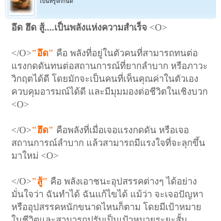
เป็นที่รู้จักกันดี
อึด ฮึด สู้....เป็นพลังแห่งความสำเร็จ
<O>
</O>
"อึด"
คือ พลังที่อยู่ในตัวคนที่สามารถทนต่อ
แรงกดดันทนต่อสถานการณ์ที่ยากลำบาก หรือภาวะ
วิกฤตได้ดี โดยมักจะเป็นคนที่เห็นคุณค่าในตัวเอง
ควบคุมอารมณ์ได้ดี และมีมุมมองต่อชีวิตในเชิงบวก
<O>
</O>
"ฮึด"
คือพลังที่เมื่อเจอแรงกดดัน หรือเจอ
สถานการณ์ลำบาก แล้วสามารถมีแรงใจที่จะลุกขึ้น
มาใหม่ <O>
</O>
"สู้"
คือ พลังเอาชนะอุปสรรคต่างๆ ได้อย่าง
มั่นใจว่า ฉันทำได้ ฉันแก้ไขได้ แม้ว่า จะเจอปัญหา
หรืออุปสรรคหนักขนาดไหนก็ตาม โดยมีเป้าหมาย
ในชีวิตและสามารถปรับเป็นเป้าหมายระยะสั้น