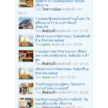
อุปคุต 9 นิ้ว เนื้อทองเหลือง วัดปงค์
เชียงราย
โดย
ไข่หวานน้อย
พฤหัสบดี เวลา
08:23
ร่วมทอดกฐินสมทบทุนสร้างอุโบสถ วัด
สุพีรอนวนาราม จ.ปราจีนบุรี
15พย.69
โดย
ศิษย์รุ่นจิ๋ว
พฤหัสบดี เวลา 17:45
เสียงธรรมจากวัดท่าขนุน วันพฤหัสบดี
ที่ ๖ สิงหาคม ๒๕๖๙
โดย
iamfu
พฤหัสบดี เวลา 18:06
ร่วมบุญถวายค่ารักษาและยา เพื่อสง
เคราะพระสงฆ์อาพาธ วัดต้นปัน จ.ลํา
พูน
โดย
ศิษย์รุ่นจิ๋ว
พฤหัสบดี เวลา 14:14
เสียงธรรมจากวัดท่าขนุน วันศุกร์ที่ ๗
สิงหาคม ๒๕๖๙
โดย
iamfu
ศุกร์ เวลา 16:53
ร่วมทําบุญบูรณะกุฏิพระ วัดละหาร
อ.บางบัวทอง จ.นนทบุรี
โดย
ศิษย์รุ่นจิ๋ว
พฤหัสบดี เวลา 10:36
ขอเชิญร่วมบุญเป็นเจ้าภาพปั้มน้ำ วัด
ดอนเฟือง อ.เทิง เชียงราย
โดย
ไข่หวานน้อย
พฤหัสบดี เวลา