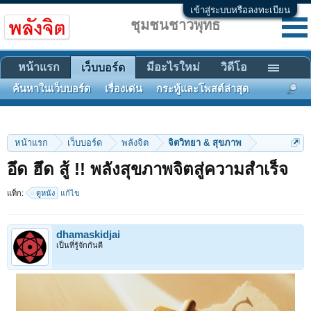
เข้าสู่ระบบหรือลงทะเบียน
ชุมชนชาวพุทธ
หน้าแรก
มีอะไรใหม่
วิดีโอ
เว็บบอร์ด
ค้นหาในเว็บบอร์ด
เรื่องเด่น
กระทู้และโพสต์ล่าสุด
หน้าแรก
เว็บบอร์ด
พลังจิต
จิตวิทยา & สุขภาพ
อึด ฮึด สู้ !! พลังสุขภาพจิตสู่ความสำเร็จ
แท็ก:
ดูหนัง
แก้ไข
dhamaskidjai
เป็นที่รู้จักกันดี