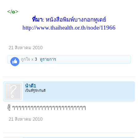
</o>
ที่มา
: หนังสือพิมพ์บางกอกทูเดย์
http://www.thaihealth.or.th/node/11966
21 สิงหาคม 2010
ถูกใจ x
3
ดูรายการ
น้ำดี1
เป็นที่รู้จักกันดี
สู้ ๆๆๆๆๆๆๆๆๆๆๆๆๆๆๆๆๆๆๆๆๆๆๆๆ
21 สิงหาคม 2010