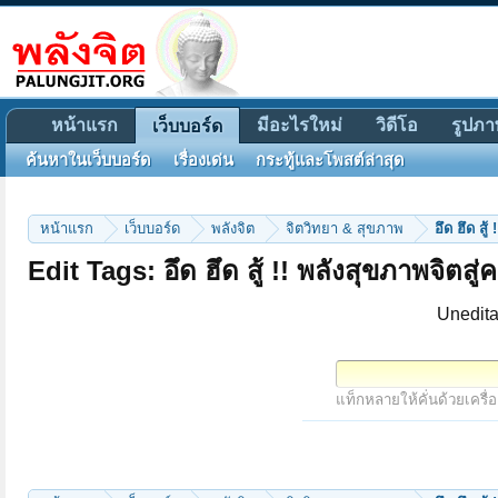
หน้าแรก
มีอะไรใหม่
วิดีโอ
รูปภา
เว็บบอร์ด
ค้นหาในเว็บบอร์ด
เรื่องเด่น
กระทู้และโพสต์ล่าสุด
หน้าแรก
เว็บบอร์ด
พลังจิต
จิตวิทยา & สุขภาพ
อึด ฮึด สู
Edit Tags: อึด ฮึด สู้ !! พลังสุขภาพจิตสู
Unedita
แท็กหลายให้คั่นด้วยเครื่