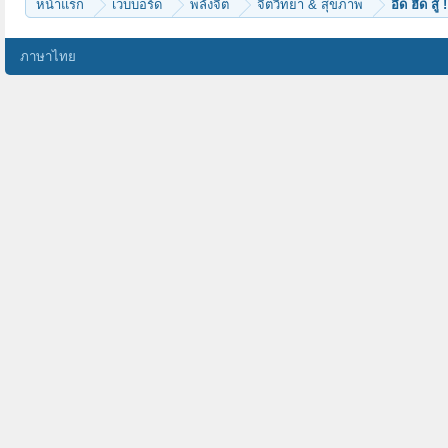
หน้าแรก
เว็บบอร์ด
พลังจิต
จิตวิทยา & สุขภาพ
อึด ฮึด สู
ภาษาไทย