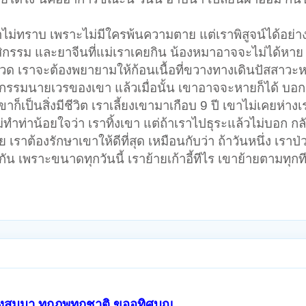
าไม่ทราบ เพราะไม่มีใครพ้นความตาย แต่เราพิสูจน์ได้อย่าง
กรรม และยาจีนที่แม่เราเคยกิน น้องหมาอาจจะไม่ได้หาย แ
่วยนวด เราจะต้องพยายามให้ก้อนเนื้อที่ขวางทางเดินปัสสา
เจ้ากรรมนายเวรของเขา แล้วเมื่อนั้น เขาอาจจะหายก็ได้ บอ
เขาก็เป็นสิ่งมีชีวิต เราเลี้ยงเขามาเกือบ 9 ปี เขาไม่เคยห่าง
่ทำท่าน้อยใจว่า เราทิ้งเขา แต่ถ้าเราไปธุระแล้วไม่บอก ก
วย เราต้องรักษาเขาให้ดีที่สุด เหมือนกับว่า ถ้าวันหนึ่ง เรา
ัน เพราะขนาดทุกวันนี้ เราย้ายเก้าอี้ทีไร เขาย้ายตามทุกท
สั่งสมมา ทุกภพทุกชาติ ขออุทิศบุญ