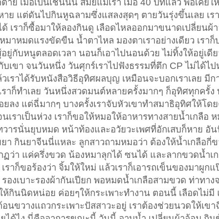
็ตาย เมื่อเป็นเช่นนั้น สมัยแม่เรา เมื่อ 40 ปีที่แล้ว พ่อเคยให
หาย แต่ดันไปกินหูฉลามซึ่งแสลงสุดๆ ตายวันรุ่งขึ้นเลย เรา
ได้ เราก็ซื้อมาให้ลองกินดู เลือดไหลออกมาขนาดเปลี่ยนผ้า
้องหมาหมดแรงขัดขืน น้ำตาไหล มองตาเราอย่างเดียว เราก
ยังสู้อยู่กับหนูตลอดเวลา นอนก็เอาไปนอนด้วย ไม่ทิ้งให้อยู่เด
บเขา จนวันหนึ่ง วันศุกร์เราไปฟังธรรมที่ตึก CP ไม่ได้ไ
้วเราได้รับหนังสือวิธีอุทิศผลบุญ เหมือนจะบอกเราเลย มีก
่น เราก็ทำเลย วันหนึ่งสวดมนต์หลายครั้งมากๆ ก็อุทิศทุกครั้ง
น้อยลง แต่ฉี่มากๆ บางครั้งเราจับหัวเขาทำสมาธิอุทิศให้โด
จนเราเป็นห่วง เราก็ขอให้หมอให้อาหารทางสายน้ำเกลือ หม
ทวารนั่นยุบหมด หน้าท้องและอวัยวะเพศที่อักเสบก็หาย อันน
ยยา กินยาจีนนี่แหละ ลูกสาวถามหมอว่า ต้องให้น้ำเกลือกี่ข
ฏว่า แค่ครึ่งขวด น้องหมาลุกได้ ซนได้ และลากขวดน้ำเกล
เราก็ขอร้องว่า จิ้มให้ใหม่ แล้วเราก็เอารถเข็นของมาผูก
นั้น รองเบาะรองผ้ากันเปียก พอหมดน้ำเกลือสามขวด ท่าทาง
ให้กินนิดหน่อย ค่อยๆให้กระเพาะทำงาน ตอนนี้ เลือดไม่มี แ
ีกก้อนขวางแถวกระเพาะปัสสาวะอยู่ เราต้องช่วยนวดให้เขาฉี
ได้ไง นี่คืออาการขณะนี้ วันนี้ อาบน้ำ เปลี่ยนผ้าอ้อม กินข