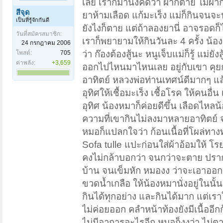
เลย เราก็มานั่งคิดว่า ผ่าก็ตาย ไม่ผ่าก
สี่จุด
ยาห้ามเลือด แก้มะเร็ง แม่ก็กินจนจะ
เป็นที่รู้จักกันดี
ยังไงก็ตาย แต่ถ้าลองยานี่ อาจรอดก็
วันที่สมัครสมาชิก:
เราก็พยายามให้กินวันละ 4 ครั้ง น
24 กรกฎาคม 2006
ว่า ก๊องต้องสู้นะ หนูเจ็บแม่ก็รู้ แม่
โพสต์:
705
ค่าพลัง:
+3,659
ออกไปไหนมาไหนเลย อยู่กับเขา คุยกั
อาทิตย์ หลวงพ่อท่านเทศน์ดีมากๆ แล
อุทิศให้เชื้อมะเร็ง เชื้อโรค ให้คนอื
อุทิศ น้องหมาก็ค่อยดีขึ้น เลือดไหล
ความที่เขากินไม่ลงมาหลายอาทิตย์ 
หมอก็แปลกใจว่า ก้อนเนื้อที่โผล่ทาง
Sofa tulle แปะก่อนใส่ผ้าอ้อมให้ โร
คงไม่กล้าบอกว่า จนกว่าจะตาย ปราก
บ้าน จนเข็มหัก หมองง ว่าจะเอาออก 
ขวดน้ำเกลือ ให้น้องหมานั่งอยู่ใน
กินได้ทุกอย่าง และกินได้มาก แต่เรา
ไม่ค่อยออก คลำหน้าท้องยังมีเนื้ออ
ไม่มีอาการอะไรอีก หมอก็งงว่า ไม่ตาย