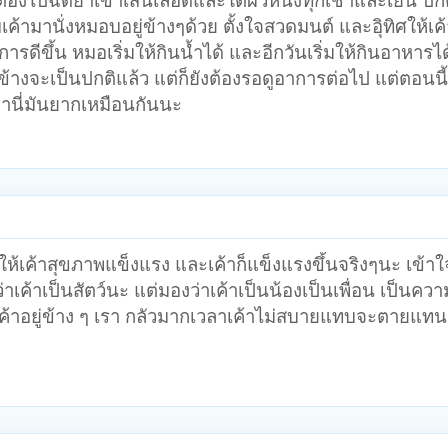
งไปฉีดยาเข้าเส้นเลือดและใ้ต้ผิวหนังทุกเช้าและเ็ย็น ป
 จับเค้ามานั่งหมอบอยู่ข้างๆด้วย ตั้งใจสวดมนต์ และอุิทิศให้เ
ดีขึ้น หมอเริ่มให้กินน้ำได้ และอีกวันเริ่มให้กินอาหารได้
้างจะเป็นปกติแล้ว แต่ก็ยังต้องรอดูอาการต่อไป แต่ตอนนี้
งหมานี่มันยากเหมือนกันนะ
ห้เค้าสุขภาพแข็งแรง และเค้าก็แข็งแรงขึ้นจริงๆนะ เข้าใจ
่าเค้าเป็นสัตว์นะ แต่มองว่าเค้าเป็นน้องเป็นเพื่อน เป็นความ
มีเค้าอยู่ข้าง ๆ เรา กลัวมากเวลาเค้าไม่สบายแทบจะตายแทนเ