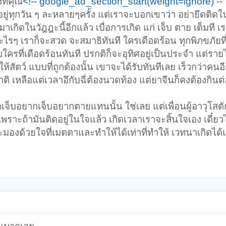
ที่คุณ
<!-- google_ad_section_start(weight=ignore) --
ยู่ทุกวัน ๆ ละหลายๆครั้ง แต่เราจะบอกเขาว่า อย่ายึดติด
เกิดในวัฎฎะนี้อีกแล้ว เบื่อการเกิด แก่ เจ็บ ตาย เต็มที เร
ะไรๆ เราก็จะสวด จะสมาธิทันที ใครเดือดร้อน ทุกพิภขภัยที
บใครที่เดือดร้อนทันที ปรกติก็จะอุทิศอยู่เป็นประจำ แต่รา
ิศให้สัตว์ แบบที่ถูกต้องนั้น เขาจะได้รับทันทีเลย เร็วกว่าคนอ
ปรกติ เหลือแต่เวลาอึกับฉี่ต้องนวดท้อง แต่ยาจีนก็คงต้องกินต่
ขาเจ็บอยากเจ็บอยากตายแทนนั้น ใช่เลย แต่เพื่อนผู้อาวุโสต
 เพราะถ้ามันติดอยู่ในใจแล้ว เกิดเวลาเราจะสิ้นใจเอง เดี๋ยว
งด้วยใจที่เมตตาและทำให้ได้เท่าที่ทำให้ เวทนาเกิดได้แ