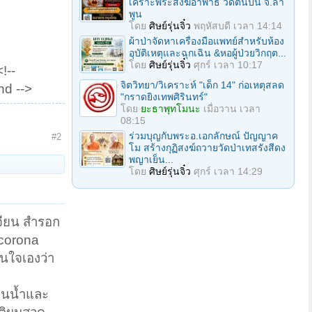
เคราะพระสงฆ์อาพาธ วัดต้นปัน จ.ลํา
พูน
โดย
ศิษย์รุ่นจิ๋ว
พฤหัสบดี เวลา 14:14
ผ้าป่าจัดหาเครื่องมือแพทย์สำหรับห้อง
อุบัติเหตุและฉุกเฉิน &หอผู้ป่วยวิกฤต...
โดย
ศิษย์รุ่นจิ๋ว
ศุกร์ เวลา 10:17
!--
จิตวิทยา/วิเคราะห์ "เด็ก 14" ก่อเหตุสลด
nd -->
"กราดยิงเทพศิรินทร์"
โดย
ยะธาพุทโมนะ
เมื่อวาน เวลา
08:15
ร่วมบุญกับพระอ.เอกลักษณ์ ปัญญาค
#2
โม สร้างกุฏิสงฆ์ถวายวัดป่าเทสรังสีดง
พญาเย็น...
โดย
ศิษย์รุ่นจิ๋ว
ศุกร์ เวลา 14:29
เจียน สำรอก
 corona
ินใจเองว่า
กินน้ำและ