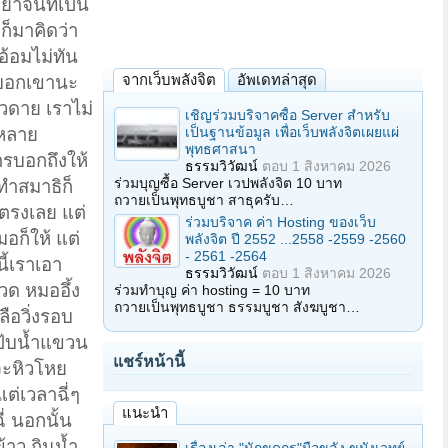
้ยาจีนที่เป็น
ก็มาคิดว่า
อ้อมไม่ทัน
จากเว็บพลังจิต
อัพเดทล่าสุด
็บอกเขานะ
ียวดาย เราไม่
เชิญร่วมบริจาคซื้อ Server สำหรับ
เป็นฐานข้อมูล เพื่อเว็บพลังจิตเผยแผ่
ปหลาย
พุทธศาสนา
ารบอกถึงให้
ธรรมวิวัฒน์
ตอบ
1 สิงหาคม 2026
ร่วมบุญซื้อ Server เวปพลังจิต 10 บาท
 ทำสมาธิก็
ถวายเป็นพุทธบูชา สาธุครับ…
ยตรงเลย แต่
ร่วมบริจาค ค่า Hosting ของเว็บ
อก็ให้ แต่
พลังจิต ปี 2552 ...2558 -2559 -2560
- 2561 -2564
ี้เราเอา
ธรรมวิวัฒน์
ตอบ
1 สิงหาคม 2026
วด หมออึ้ง
ร่วมทำบุญ ค่า hosting = 10 บาท
ถวายเป็นพุทธบูชา ธรรมบูชา สังฆบูชา…
ือวิ่งรอบ
แป๊บน้ำแขวน
แชร์หน้านี้
จะหิวโหย
ต่เวลาฉี่ๆ
แนะนำ
่ นอกนั้น
้าว กินน้ำ