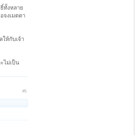
ิ์ทั้งหลาย
้ ขอจงเมตตา
ให้กับเจ้า
าะไม่เป็น
#5