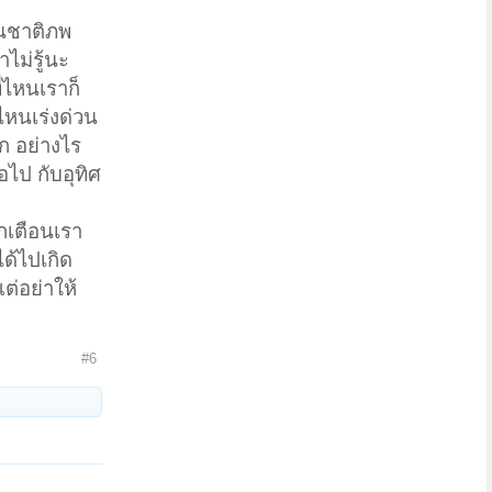
ในชาติภพ
าไม่รู้นะ
่ไหนเราก็
ยไหนเร่งด่วน
ีก อย่างไร
อไป กับอุทิศ
ักเตือนเรา
ได้ไปเกิด
ต่อย่าให้
#6