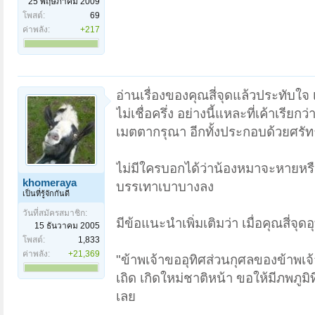
25 พฤษภาคม 2009
โพสต์:
69
ค่าพลัง:
+217
อ่านเรื่องของคุณสี่จุดแล้วประทับใจ เ
ไม่เชื่อครึ่ง อย่างนี้แหละที่เค้าเร
เมตตากรุณา อีกทั้งประกอบด้วยศรัทธ
ไม่มีใครบอกได้ว่าน้องหมาจะหายหรือไ
khomeraya
บรรเทาเบาบางลง
เป็นที่รู้จักกันดี
วันที่สมัครสมาชิก:
มีข้อแนะนำเพิ่มเติมว่า เมื่อคุณสี่จุ
15 ธันวาคม 2005
โพสต์:
1,833
ค่าพลัง:
+21,369
"ข้าพเจ้าขออุทิศส่วนกุศลของข้าพเจ้า
เถิด เกิดใหม่ชาติหน้า ขอให้มีภพภูมิที
เลย