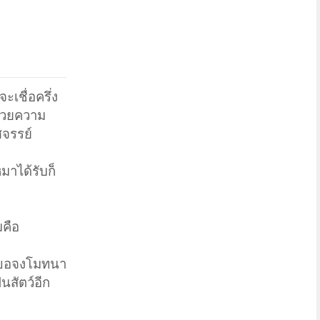
ะเชื่อครึ่ง
ปด้วยความ
ศจรรย์
มาได้รับก็
มคือ
ด้ ขอจงโมทนา
็นสัตว์อีก