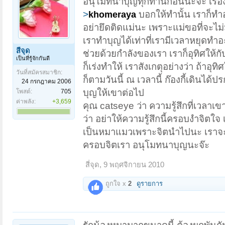
อนุโมทนาบุญทุกท่านก่อนนะจ๊ะ เรื่อง
>
บอกให้ทำนั้น เราก็ทำอ
khomeraya
อย่ายึดติดแม่นะ เพราะแม่ขอที่จะไม่มา
เราทำบุญได้เท่าที่เรามีเวลาหยุดทำอ
สี่จุด
ช่วยด้วยกำลังของเรา เราก็อุทิศให้กั
เป็นที่รู้จักกันดี
ก็เร่งทำให้ เราสังเกตุอย่างว่า ถ้าอุท
วันที่สมัครสมาชิก:
ก็ตามวันนี้ ณ เวลานี้ ก๊องกี้เดินได้
24 กรกฎาคม 2006
บุญให้เขาต่อไป
โพสต์:
705
ค่าพลัง:
+3,659
คุณ catseye ว่า ความรู้สึกที่เวลาเ
ว่า อย่าให้ความรู้สึกนี้ครอบงำจิตใจ
เป็นหมาแมวเพราะจิตนำไปนะ เราจะมอ
ครอบจิตเรา อนุโมทนาบุญนะจ๊ะ
สี่จุด
,
9 พฤศจิกายน 2010
ถูกใจ x
2
ดูรายการ