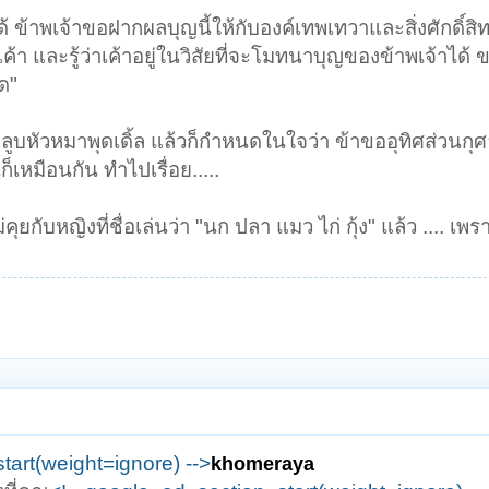
ด้ ข้าพเจ้าขอฝากผลบุญนี้ให้กับองค์เทพเทวาและสิ่งศักดิ์สิทธ
ค้า และรู้ว่าเค้าอยู่ในวิสัยที่จะโมทนาบุญของข้าพเจ้าได
ด"
ปลูบหัวหมาพุดเดิ้ล แล้วก็กำหนดในใจว่า ข้าขออุทิศส่วนกุศล
เหมือนกัน ทำไปเรื่อย.....
กับหญิงที่ชื่อเล่นว่า "นก ปลา แมว ไก่ กุ้ง" แล้ว .... เพร
tart(weight=ignore) -->
khomeraya