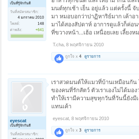
อาหารทุกชนิด และให้ยามากิน และต้อ
เป็นที่รู้จักกันดี
มนต์ทุกเช้า เย็น อยู่แล้ว แต่ครั้งนี้
วันที่สมัครสมาชิก:
มา หมอบอกว่าปาฏิหาริย์มาก เค้าอาการ
4 มกราคม 2010
มาได้สองสัปดาห์ อาการดูแล้วก็ค่อนข
โพสต์:
148
ค่าพลัง:
+641
ที่ขวางหน้า...เฮ้อ เหนื่อยเลย เลี้ย
T.cha
,
8 พฤศจิกายน 2010
ถูกใจ x
4
ดูรายการ
เราสวดมนต์ให้แมวที่บ้านเหมือนกัน ใ
ของคนที่รักสัตว์ ตัวเราเองไม่ได้มองว
ทำให้เรามีความสุขทุกวันที่วันนี้ยัง
แทนเค้า
eyescat
,
8 พฤศจิกายน 2010
eyescat
เป็นที่รู้จักกันดี
ถูกใจ x
3
ดูรายการ
วันที่สมัครสมาชิก: