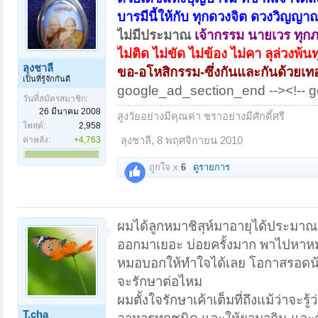
บารมีนี้ให้กับ ทุกดวงจิต ดวงวิญญ
ไม่มีประมาณ
เจ้ากรรม นายเวร ทุกภ
ไม่ติด ไม่ขัด ไม่ข้อง ไม่คา ลุล่วงพ้น
ลุงชาลี
ขอ-อโหสิกรรม-ซึ่งกันและกันด้วยเทอ
เป็นที่รู้จักกันดี
google_ad_section_end --><!-- 
วันที่สมัครสมาชิก:
26 มีนาคม 2008
สูงวัยอย่างมีคุณค่า ชราอย่างมีศักดิ์ศรี
โพสต์:
2,958
ค่าพลัง:
+4,763
ลุงชาลี
,
8 พฤศจิกายน 2010
ถูกใจ x
6
ดูรายการ
ผมได้ลูกหมาชิสุห์มาอายุได้ประมาณส
ออกมาเยอะ บ่อยครั้งมาก พาไปหาหมอ
หมอบอกให้ทำใจได้เลย โอกาสรอดน้อยม
จะรักษาต่อไหม
ผมตั้งใจรักษาเค้าเต็มที่ถึงแม้ว่าจ
T.cha