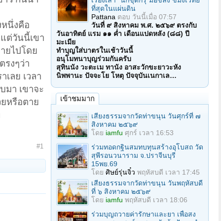
เรื่องเล่า "นักขุดกรุ"มือขลัง ขมังเวทย์
ที่สุดในแผ่นดิน
Pattana
ตอบ
วันนี้เมื่อ 07:57
หนึ่งคือ
วันที่ ๙ สิงหาคม พ.ศ. ๒๕๖๙ ตรงกับ
วันอาทิตย์ แรม ๑๑ ค่ำ เดือนแปดหลัง (๘๘) ปี
ต่วันนี้เขา
มะเมีย
วะหายไปโดย
ทำบุญใส่บาตรในเช้าวันนี้
อนุโมทนาบุญร่วมกันครับ
กตรงๆว่า
สุทินนัง วะตะเม ทานัง อาสะวักขะยาวะหัง
เราเลย เวลา
นิพพานะ ปัจจะโย โหตุ ปัจจุบันเนกาเล…
ลับมา เขาจะ
เข้าชมมาก
ป่วยหรือตาย
ี
เสียงธรรมจากวัดท่าขนุน วันศุกร์ที่ ๗
สิงหาคม ๒๕๖๙
โดย
iamfu
ศุกร์ เวลา 16:53
#1
ร่วมทอดกฐินสมทบทุนสร้างอุโบสถ วัด
สุพีรอนวนาราม จ.ปราจีนบุรี
15พย.69
โดย
ศิษย์รุ่นจิ๋ว
พฤหัสบดี เวลา 17:45
เสียงธรรมจากวัดท่าขนุน วันพฤหัสบดี
ที่ ๖ สิงหาคม ๒๕๖๙
โดย
iamfu
พฤหัสบดี เวลา 18:06
ร่วมบุญถวายค่ารักษาและยา เพื่อสง