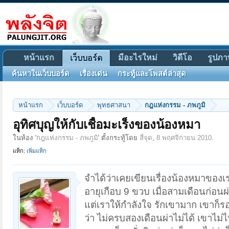
หน้าแรก
มีอะไรใหม่
วิดีโอ
รูปภา
เว็บบอร์ด
ค้นหาในเว็บบอร์ด
เรื่องเด่น
กระทู้และโพสต์ล่าสุด
หน้าแรก
เว็บบอร์ด
พุทธศาสนา
กฎแห่งกรรม - ภพภูมิ
อุทิศบุญให้กับเชื้อมะเร็งของน้องหมา
ในห้อง '
กฎแห่งกรรม - ภพภูมิ
' ตั้งกระทู้โดย
สี่จุด
,
8 พฤศจิกายน 2010
.
แท็ก:
เพิ่มแท็ก
จำได้ว่าเคยเขียนเรื่องน้องหมาของเรา
อายุเกือบ 9 ขวบ เมื่อสามเดือนก่อน
แต่เราให้กำลังใจ รักเขามาก เขาก็รอ
ว่า ไม่ครบสองเดือนผ่าไม่ได้ เขาไม่