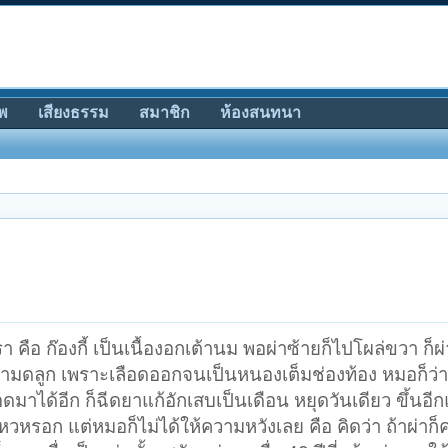
พ
เสียงธรรม
สมาชิก
ห้องสนทนา
 คือ ก๊องกี้ เป็นเนื้องอกเต้านม พอผ่าซ้ายก็ไปโผล่ขวา ก็ผ่
ผ่ามดลูก เพราะเลือดออกจนเป็นหนองเต็มช่องท้อง หมอก็ว่า
ดมาได้อีก ก็ฉีดยาแก้อักเสบเป็นเดือน หยุดวันเดียว ขึ้นอีก
ไหวหรอก แต่หมอก็ไม่ได้ให้ความหวังเลย คือ คิดว่า ถ้าผ่าก