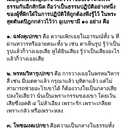
ธรรมกันอีกสักนิด ถือว่าเป็นธรรมปฏิบัติอย่างหนึ่ง
ของผู้ที่ฝักใฝ่ในการปฏิบัติให้ถูกต้องพึงรู้ไว้ ในพระ
สุตตันตปิฎกกล่าวไว้ว่า อุเบกขามี ๑๐ อย่าง คือ
๑. ฉฬงคุเปกขา
คือ ความเพิกเฉยในอารมณ์ทั้ง ๖ ที่
ผ่านทวารหรืออายตนะทั้ง ๖ เช่น ตาเห็นรูป รู้ว่าเป็น
รูปแล้วก็วางเฉยเสีย หูได้ยินเสียง รู้ว่าเป็นเสียงอะไร
แล้วก็วางเฉยเสีย
๒. พรหมวิหารุเปกขา
คือ การวางเฉยในพรหมวิหาร
สี่ เช่น มีเมตตาแล้ว กรุณาแล้ว มุทิตาแล้ว แต่ไม่
สามารถช่วยอะไรเขาได้ ก็ต้องวางใจเป็นกลางเสีย
ปลงใจเสียว่า นั่นเป็นเพราะกรรมของเขา โดยเว้น
เสียซึ่งอคติ ๔ ไม่ลำเอียง เพราะรัก เพราะเกลียด
เพราะกลัว หรือเพราะหลง
๓. โพชฌงคุเปกขา
คือความเป็นกลางในธรรมทั้ง