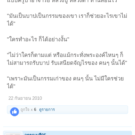
แบบครูบาอาจารย์ หลวงปู่ หลวงตา ท่านสอนไว้
คือในคราวประสบสมบัติ และในคราวประสบวิบัติ ไม่ยินดียินร้าย มองเห็น
ว่าทุก ๆ คนมีกรรมที่ทำไว้เป็นของของตน จะมีสุข จะพ้นจากทุกข์ จะไม่เสื่อม
จากสมบัติที่ได้ ก็เพราะกรรม จึงวางเฉยได้ คือวาง ได้แก่ ไม่ยึดถือไว้ วางลง
"มันเป็นบาปเป็นกรรมของเขา เราก็ช่วยอะไรเขาไม่
ได้ เฉย คือไม่จัดแจงวุ่นวาย ปล่อยให้เป็นไปตามกรรมหรือตามกำหนดของ
กรรม......อุเบกขานี้เป็นพรหมวิหารธรรมเป็นข้อสุดท้ายจาก เมตตา กรุณา
ได้"
มุทิตา ที่พึงอบรมให้มีขึ้นในจิต วิธีอบรมคือ ระมัดระวังใจมิให้ขึ้นลง ด้วย
ความยินดียินร้าย ทั้งในคราวประสบสมบัติ ทั้งในคราวประสบวิบัติ เมื่อ
ภาวะของจิตเช่นนั้นเกิดขึ้น ก็พยายามระงับใจ หัดคิดถึงกรรมและผลของ
"ใครทำอะไร ก็ได้อย่างงั้น"
กรรม หัดคิดวางลงไปให้แก่กรรม เหมือนอย่างให้กรรมรับผิดชอบเอาไป
เสีย...."
"ไม่ว่าใครก็ตามแต่ หรือแม้กระทั่งพระองค์ไหนๆ ก็
ไม่สามารถรับบาป รับเสนียดจัญไรของ คนๆ นั้นได้"
"เพราะมันเป็นกรรมเก่าของ คนๆ นั้น ไม่มีใครช่วย
ได้"
22 กันยายน 2010
ถูกใจ x
6
ดูรายการ
<center>
</center>