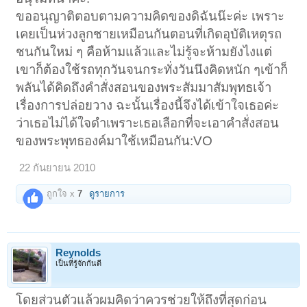
พยาบาลก็ยังไม่อยากให้เข้า พยาบาลบอกให้บอกให้พ่อของเด็กออกมาคุย
ขออนุญาติตอบตามความคิดของดิฉันน๊ะค่ะ เพราะ
นอกห้องจะดีกว่า สงสัยกลัวเรากับเพื่อนจะติดมั้ง
เคยเป็นห่วงลูกชายเหมือนกันตอนที่เกิดอุบัติเหตุรถ
พ่อของเด็กก็ออกมาคุยกับเรานอกห้อง แต่ดูสีหน้าจะไม่ค่อยดีเท่าไร พ่อของ
ชนกันใหม่ ๆ คือห้ามแล้วและไม่รู้จะห้ามยังไงแต่
เด็กเค้าวิตกกังวลว่าลูกของเขาจะอาการหนัก เราก็ช่วยกันปลอบว่าอย่า
คิดมาก เพราะวัณโรค รักษาหายเพียงแต่ต้องใช้เวลาหลายเดือนเท่านั้นเอง
เขาก็ต้องใช้รถทุกวันจนกระทั่งวันนึงคิดหนัก ๆเข้าก็
แต่พ่อของเด็กก็บอกว่า กังวลเพราะที่คอของลูกเขามีก้อนเนื้อใหญ่ขึ้นมา
พลันได้คิดถึงคำสั่งสอนของพระสัมมาสัมพุทธเจ้า
ช่วงก่อนหน้านี้ไม่มี แล้วเขาก็กลัวเพราะว่าญาติ เขาเป็น "มะเร็ง" ตายมา
หลายรายแล้ว
เรื่องการปล่อยวาง ฉะนั้นเรื่องนี้จึงได้เข้าใจเธอค่ะ
เราก็ได้แต่ปลอบว่าอย่าคิดมาก อาจจะไม่ร้ายแรงก็ได้
ว่าเธอไม่ได้ใจดำเพราะเธอเลือกที่จะเอาคำสั่งสอน
ของพระพุทธองค์มาใช้เหมือนกัน:VO
หลังจากนั้นสองสามวัน ก็ได้ข่าวว่า หมอบอกว่าลูกของเขาเป็น "มะเร็งปอด"
อาจอยู่ได้ประมาณ 3 เดือน ทำให้เรากับเพื่อนรู้สึกสงสารน้องเขามาก เพราะ
ว่าตอนที่น้องเขาอายุได้ประมาณ 7-8 ขวบ เขาก็ถูกรถชน ทำให้ต้อง "ผ่าตัด
22 กันยายน 2010
สมอง" มาแล้ว ไม่รู้ว่าไปทำเวรกรรมอะไรมากมายถึงได้เจอแต่เรื่องร้ายๆ
แบบนี้
ถูกใจ x
7
ดูรายการ
เรากับเพื่อนก็คุยกันว่า ถ้าเราเสนอแนะให้พ่อของเด็กไปบวช เพื่อแผ่เมตตา
ให้แก่ลูกของเขา ลูกของเขาจะได้รับอานิสงส์หรือเปล่า เพื่อนเราก็บอกว่าถ้า
พ่อของเด็กไปบวช แต่ไม่ได้เกิดความศรัทธาในการบวช แล้วก็คงไม่ได้ผล
อะไร เพราะทำไปเพราะมีคนมาบอก
Reynolds
เราก็เลยส่งอีเมลไปถาม คุณฐิติขวัญ เพื่อให้สอบถามไปยัง ดร.สนอง วรอุไร
เป็นที่รู้จักกันดี
คุณฐิติขวัญ ก็เมตตา ตอบอีเมลกลับมา รวมความแล้ว ประมาณว่า ให้เรา
รู้จักอุเบกขา คือให้วางเฉยบ้าง คนเราไม่สามารถที่จะไปแก้กรรมใด ๆได้ ถึง
พ่อเด็กจะบวชให้ลูก แต่ถ้าเจ้ากรรมนายเวรของลูกไม่อโหสิกรรมให้ก็ไม่เกิด
โดยส่วนตัวแล้วผมคิดว่าควรช่วยให้ถึงที่สุดก่อน
ผลใดๆ