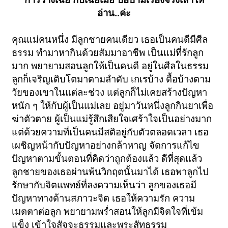
อ่าน..ค่ะ
คุณแม่คนหนึ่ง มีลูกชายคนเดียว เธอเป็นคนดีมีศีล
ธรรม ทำมาหากินด้วยสัมมาอาชีพ เป็นแม่ที่รักลูก
มาก พยายามสอนลูกให้เป็นคนดี อยู่ในศีลในธรรม
ลูกก็เจริญเติบโตมาตามลำดับ เกเรบ้าง ดื้อบ้างตาม
วัยของเขาในแต่ละช่วง แต่ลูกก็ไม่เคยสร้างปัญหา
หนัก ๆ ให้กับผู้เป็นแม่เลย อยู่มาวันหนึ่งลูกกินยาเพื่อ
ฆ่าตัวตาย ผู้เป็นแม่รู้สึกเสียใจเศร้าใจเป็นอย่างมาก
แต่ด้วยความที่เป็นคนมีสติอยู่กับตัวตลอดเวลา เธอ
เผชิญหน้ากับปัญหาอย่างกล้าหาญ จัดการแก้ไข
ปัญหาตามขั้นตอนที่คิดว่าถูกต้องแล้ว ดีที่สุดแล้ว
ลูกชายของเธอผ่านพ้นวิกฤตนั้นมาได้ เธอพาลูกไป
รักษากับจิตแพทย์ที่ลงความเห็นว่า ลูกของเธอมี
ปัญหาทางด้านสภาวะจิต เธอให้ความรัก ความ
เมตตาต่อลูก พยายามพร่ำสอนให้ลูกมีจิตใจที่เข้ม
แข็ง เข้าใจสัจจะธรรมและพระสัทธรรม