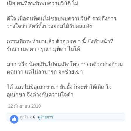
เขาแล้วล่ะ สิ่งที่ดีที่สุดที่เราจะทำได้ก็คือ ยืนอยู่ข้าง ๆ เพื่อนของเรา คอยให้
เมื่อ คนที่ตนรักพบความวิบัติ ไม่
กำลังใจ ประคับประคอง ไม่ให้เพื่อนเดินทางผิด เราไม่ทอดทิ้งเพื่อน แต่เรา
ต้องวางใจว่ามันเป็นกรรมของเพื่อนเราเอง แต่ถ้าเรากลับไปโมโหใส่เพื่อน
ต่อว่าเพื่อน เดินหนีออกจากเพื่อน อย่างนี้ถือว่าเราใจร้ายเกินไป อย่าลืมว่า
ดีใจ เมื่อคนที่ตนไม่ชอบพบความวิบัติ รวมถึงการ
สรรพสัตว์ในโลกนี้ ล้วนมีกรรมเป็นของตัวเอง เกิดแต่กรรม อยู่ด้วยกรรม และ
เป็นไปด้วยกรรมกันทั้งสิ้น ไม่เว้นเรา-เขา ต่างคนต่างมีกรรม ช่วยเขาแล้ว
วางใจว่า สัตว์ทั้งปวงย่อมได้รับผลแห่ง
เขาไม่สามารถพ้นบ่วงกรรมได้ ก็ต้องรู้จักวางใจให้เป็นกลาง อย่านำทุกข์เขา
มาเพิ่มทุกข์ให้ตัวเรา ทำให้ตัวเองจิตตก เศร้าหมอง อย่างนี้ถือว่าไม่ถูก
กรรมที่กระทำมาแล้ว ตัวอุเบกขา นี้ ยังทำหน้าที่
เมื่อพูดถึงเรื่องอุเบกขาแล้ว เราขยับเข้าใกล้พระธรรมกันอีกสักนิด ถือว่าเป็น
รักษา เมตตา กรุณา มุทิตา ไม่ให้
ธรรมปฏิบัติอย่างหนึ่งของผู้ที่ฝักใฝ่ในการปฏิบัติให้ถูกต้องพึงรู้ไว้ ในพระสุต
ตันตปิฎกกล่าวไว้ว่า อุเบกขามี ๑๐ อย่าง คือ
๑. ฉฬงคุเปกขา
คือ ความเพิกเฉยในอารมณ์ทั้ง ๖ ที่ผ่านทวารหรืออายตนะ
มาก หรือ น้อยเกินไปจนเกิดโทษ ** ยกตัวอย่างถ้าเม
ทั้ง ๖ เช่น ตาเห็นรูป รู้ว่าเป็นรูปแล้วก็วางเฉยเสีย หูได้ยินเสียง รู้ว่าเป็นเสียง
ตตมาก แต่ไม่สามารถ จะช่วยเขา
อะไร แล้วก็วางเฉยเสีย
๒. พรหมวิหารุเปกขา
คือ การวางเฉยในพรหมวิหารสี่ เช่น มีเมตตาแล้ว
กรุณาแล้ว มุทิตาแล้ว แต่ไม่สามารถช่วยอะไรเขาได้ ก็ต้องวางใจเป็นกลาง
ได้ และไม่มีอุเบกขามา ยับยั้ง ก็จะทำให้เกิด ใจ
เสีย ปลงใจเสียว่า นั่นเป็นเพราะกรรมของเขา โดยเว้นเสียซึ่งอคติ ๔ ไม่
อุเบกขา จึงต่างกับความใจดำ
ลำเอียง เพราะรัก เพราะเกลียด เพราะกลัว หรือเพราะหลง
๓. โพชฌงคุเปกขา
คือความเป็นกลางในธรรมทั้งหลายที่เกิดขึ้นพร้อมกัน ซึ่ง
22 กันยายน 2010
อิงวิราคะ วิเวก อันเป็นธรรมที่สูงพอสมควร (วิราคะ หมายถึง ความ
ปราศจากราคะ, ความหน่าย, ความไม่ใยดี, พระนิพพาน ส่วนวิเวก หมายถึง
ถูกใจ x
6
ดูรายการ
เงียบสงัดทำให้รู้สึกเปล่าเปลี่ยวใจ, เงียบสงัดทำให้รู้สึกวังเวงใจ)
๔. วิริยุเปกขา
คือวางใจเป็นกลางในการทำความเพียร เดินด้วยสายกลาง