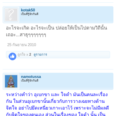
ไม่ตึงไม่หย่อนเกินไป
๕. สังขารุเปกขา
คือความเป็นกลางในการพิจารณา ไม่ยึดมั่น ถือมั่นในขันธ์
kotak50
๕
เป็นที่รู้จักกันดี
๖. เวทนูเปกขา
คือการวางใจอุเบกขาท่ามกลางระหว่างสุขและทุกข์ คือ อทุก
ขมสุขเวทนา ไม่ใช่ทุกข์ ไม่ใช่สุข
อะไรจะเกิด อะไรจะเป็น ปล่อยให้เป็นไปตามวิถีนั้น
เถอะ...สาธุๆๆๆๆๆๆๆ
๗. วิปัสสนูเปกขา
คืออุเบกขาในวิปัสสนา โดยพิจารณาไตรลักษณ์ อนิจจัง
ทุกขัง อนัตตา
25 กันยายน 2010
๘. ตัตตรมัชฌัตตุเปกขา
ข้อนี้ถือเป็นอุเบกขาในเจตสิก (อารมณ์ที่เกิดกับใจ
เป็นไปในจิต เช่นสุข หรือทุกข์ที่เกิดในจิต)
ถูกใจ x
2
ดูรายการ
๙. ฌานุเปกขา
คือการวางเฉยต่ออารมณ์ที่เกิดขึ้นในฌาน ไม่ตกไปฝ่าย
ข้าศึกหรือสุขแห่งตน
๑๐. ปาริสุทธุเปกขา
คือความขวนขวายในการระงับข้าศึก หรือซึ่งบริสุทธิ์
จากข้าศึกทั้งปวง คือ อุเบกขาในความบริสุทธิ์
namotussa
เป็นที่รู้จักกันดี
เรื่องของการวางเฉยนี้ สมเด็จพระญาณสังวรสมเด็จพระสังฆราชฯ ทรงกล่าว
ไว้ว่าการวางเฉยด้วยปัญญาเป็นการวางเฉยอย่างถูกวิธี การฝึกหัดปฏิบัติตน
จึงจำเป็นและมีประโยชน์ต่อทุกคน เพื่อเป็นเครื่องมือสำหรับบรรเทา หรือ
ระหว่างคำว่า อุเบกขา และ ใจดำ มันเป็นคนละเรื่อง
แก้ไขปัญหาชีวิตได้ในระดับหนึ่ง จึงเป็นเรื่องที่ทุกคนควรจะได้ศึกษา และหัด
กัน ในส่วนอุเบกขานั้นเกี่ยวกับการวางเฉยทางด้าน
ปฏิบัติ
จิตใจ อย่าไปยึดเหนี่ยวเกาะเอาไว้ เพราะจะไม่มีผลดี
กับจิตใจของตนเอง ส่วนในเรื่องของ ใจดำ นั้น เป็น