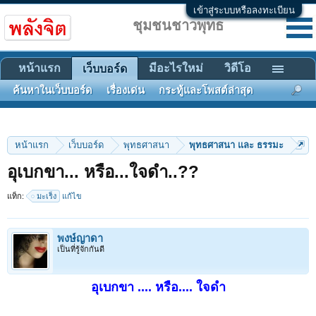
เข้าสู่ระบบหรือลงทะเบียน
ชุมชนชาวพุทธ
หน้าแรก
มีอะไรใหม่
วิดีโอ
เว็บบอร์ด
ค้นหาในเว็บบอร์ด
เรื่องเด่น
กระทู้และโพสต์ล่าสุด
หน้าแรก
เว็บบอร์ด
พุทธศาสนา
พุทธศาสนา และ ธรรมะ
อุเบกขา... หรือ...ใจดำ..??
แท็ก:
มะเร็ง
แก้ไข
พงษ์ญาดา
เป็นที่รู้จักกันดี
อุเบกขา .... หรือ.... ใจดำ