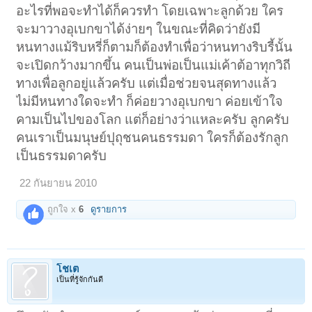
อะไรที่พอจะทำได้ก็ควรทำ โดยเฉพาะลูกด้วย ใคร
ทำให้เราปลงตกกับชีวิตมากขึ้น "ตัวเรา" ไม่ใช่ของเรา สุดท้ายก็เอาอะไรไป
จะมาวางอุเบกขาได้ง่ายๆ ในขณะที่คิดว่ายังมี
ไม่ได้แม้แต่อย่างเดียว เพราะฉะนั้นต้องทำวันนี้ให้ดีที่สุด เหมือนว่าวันนี้จะ
เป็น "วันสุดท้าย" ของเรา จะได้ไม่ต้องเสียใจเมื่อจะจากโลกนี้ไป
หนทางแม้ริบหรี่ก็ตามก็ต้องทำเพื่อว่าหนทางริบรี้นั้น
จะเปิดกว้างมากขึ้น คนเป็นพ่อเป็นแม่เค้าต้อาทุกวิถี
ทางเพื่อลูกอยู่แล้วครับ แต่เมื่อช่วยจนสุดทางแล้ว
ไม่มีหนทางใดจะทำ ก็ค่อยวางอุเบกขา ค่อยเข้าใจ
คามเป็นไปของโลก แต่ก็อย่างว่าแหละครับ ลูกครับ
คนเราเป็นมนุษย์ปุถุชนคนธรรมดา ใครก็ต้องรักลูก
เรื่องการปล่อยวางนั้น มีคำโต้เถียงกันมากมาย บ้างว่าคนที่ปล่อยวาง มองดู
เป็นธรรมดาครับ
คนที่ตกทุกข์ได้ยากนั้น
เป็นคนใจดำ บ้างก็ว่า คนที่เข้าไปให้ความช่วยเหลือ ไม่รู้จักปล่อยวางนั้น
เป็นคนที่แส่ ชอบยุ่งเรื่องของคนอื่น
22 กันยายน 2010
จากประสบการณ์ในการปฏิบัติธรรมของปอป้า เห็นว่า หลาย ๆ คนไม่เข้าใจ
คำว่า “ อุเบกขา “ หรือการปล่อยวาง วันนี้ก็เลยขอนำเรื่องนี้มาเขียนให้อ่าน
ถูกใจ x
6
ดูรายการ
กัน..นะคะ
คำว่า “ อุเบกขา “ ภาษาบาลีเขียนว่า อุเปกขา ส่วนภาษาสันสกฤตเขียนว่า
อุเปกษา แปลว่า การวางเฉย การวางใจเป็นกลาง
โชเต
ส่วนความหมายของ
“ อุเบกขา “ คือ การวางเฉยแบบวางใจให้เป็นกลาง
เป็นที่รู้จักกันดี
ไม่โอนเอียงเข้าข้างไปทางใดทางหนึ่ง เช่น เพราะชัง เพราะรัก เพราะกลัว
เพราะหลง เป็นต้น
ลักษณะของผู้มีอุเบกขา คือเป็นคนที่มีสติอยู่ตลอดเวลา
ไม่ดีใจเสียใจจนเกินเหตุ กล่าวคือ มีพรหมวิหารสี่ เมตตา กรุณา มุทิตา และ