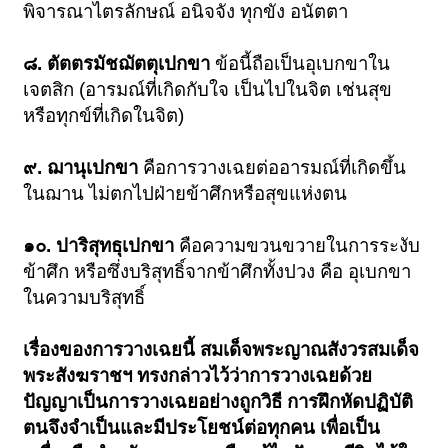
พิจารณาไตรลักษณ์ อนิจจัง ทุกขัง อนัตตา
๘. ตัตตรมัชฌัตตุเปกขา
ข้อนี้ถือเป็นอุเบกขาใน
เจตสิก (อารมณ์ที่เกิดกับใจ เป็นไปในจิต เช่นสุข
หรือทุกข์ที่เกิดในจิต)
๙. ฌานุเปกขา
คือการวางเฉยต่ออารมณ์ที่เกิดขึ้น
ในฌาน ไม่ตกไปฝ่ายข้าศึกหรือสุขแห่งตน
๑๐. ปาริสุทธุเปกขา
คือความขวนขวายในการระงับ
ข้าศึก หรือซึ่งบริสุทธิ์จากข้าศึกทั้งปวง คือ อุเบกขา
ในความบริสุทธิ์
เรื่องของการวางเฉยนี้ สมเด็จพระญาณสังวรสมเด็จ
พระสังฆราชฯ ทรงกล่าวไว้ว่าการวางเฉยด้วย
ปัญญาเป็นการวางเฉยอย่างถูกวิธี การฝึกหัดปฏิบัติ
ตนจึงจำเป็นและมีประโยชน์ต่อทุกคน เพื่อเป็น