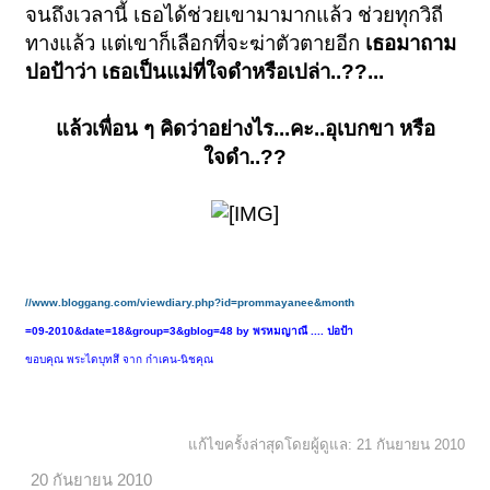
จนถึงเวลานี้ เธอได้ช่วยเขามามากแล้ว ช่วยทุกวิถี
ทางแล้ว แต่เขาก็เลือกที่จะฆ่าตัวตายอีก
เธอมาถาม
ปอป้าว่า เธอเป็นแม่ที่ใจดำหรือเปล่า..??...
แล้วเพื่อน ๆ คิดว่าอย่างไร...คะ..อุเบกขา หรือ
ใจดำ..??
//www.bloggang.com/viewdiary.php?id=prommayanee&month
=09-2010&date=18&group=3&gblog=48
by พรหมญาณี .... ปอป้า
ขอบคุณ พระไดบุทสึ จาก ก๋าเคน-นิชคุณ
แก้ไขครั้งล่าสุดโดยผู้ดูแล:
21 กันยายน 2010
20 กันยายน 2010