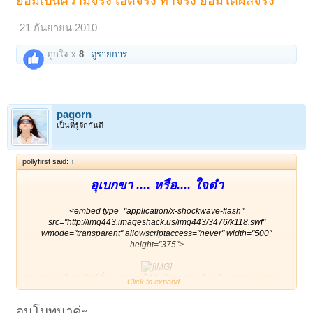
ย่อมเป็นความจริง เฮ็ดจริง ทำจริง ย่อมได้ผลจริง
21 กันยายน 2010
ถูกใจ x
8
ดูรายการ
pagorn
เป็นที่รู้จักกันดี
pollyfirst said:
↑
อุเบกขา .... หรือ.... ใจดำ
<embed type="application/x-shockwave-flash"
src="http://img443.imageshack.us/img443/3476/k118.swf"
wmode="transparent" allowscriptaccess="never" width="500"
height="375">
ประมาณหนึ่งอาทิตย์ที่ผ่านมา เราได้รับรู้ข่าวจากเพื่อนบ้าน ว่าลูกชายของ
Click to expand...
เขา ซึ่งอายุประมาณ 12-13 ปี ไม่สบาย เรากับเพื่อนก็ไปเยี่ยม ตอนนั้นหมอบ
อกว่าเป็น "น้ำท่วมปอด" และก็สงสัยว่าอาจจะเป็นวัณโรค ก็เลยแยกให้พัก
อนุโมทนาค่ะ.
ห้องคนเดียวเพราะกลัวว่าจะไปแพร่เชื้อให้คนไข้รายอื่น เรากับเพื่อนไปเยี่ยม