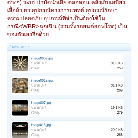
ต่างๆ) ระบบบำบัดน้ำเสีย ตลอดจน คลังเก็บเสบียง
เสื้อผ้า ยา อุปกรณ์ทางการแพทย์ อุปกรณ์รักษา
ความปลอดภัย อุปกรณ์ที่จำเป็นต้องใช้ใน
กรณี<WBR>ฉุกเฉิน (รวมทั้งรถยนต์ออฟโรด) เป็น
ของตัวเองอีกด้วย
ไฟล์ที่แนบมา:
image005a.jpg
ขนาดไฟล์:
31.8 KB
เปิดดู:
259
image001a.jpg
ขนาดไฟล์:
31.1 KB
เปิดดู:
289
image007.jpg
ขนาดไฟล์:
19.1 KB
เปิดดู:
279
image015.jpg
ขนาดไฟล์:
20.9 KB
เปิดดู:
268