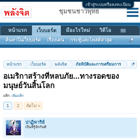
เข้าสู่ระบบหรือลงทะเบียน
ชุมชนชาวพุทธ
หน้าแรก
มีอะไรใหม่
วิดีโอ
เว็บบอร์ด
ค้นหาในเว็บบอร์ด
เรื่องเด่น
กระทู้และโพสต์ล่าสุด
หน้าแรก
เว็บบอร์ด
พลังจิต
ภัยพิบัติและการเตรียมการ
อเมริกาสร้างที่หลบภัย...ทางรอดของ
1
2
ถัดไป >
มนุษย์วันสิ้นโลก
แท็ก:
เพิ่มแท็ก
ปาฏิหาริย์
เป็นที่รู้จักกันดี