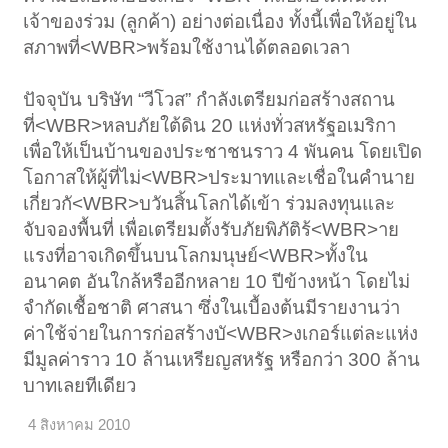
เจ้าของร่วม (ลูกค้า) อย่างต่อเนื่อง ทั้งนี้เพื่อให้อยู่ใน
สภาพที่<WBR>พร้อมใช้งานได้ตลอดเวลา
ปัจจุบัน บริษัท “วีโวส” กำลังเตรียมก่อสร้างสถาน
ที่<WBR>หลบภัยใต้ดิน 20 แห่งทั่วสหรัฐอเมริกา
เพื่อให้เป็นบ้านของประชาชนราว 4 พันคน โดยเปิด
โอกาสให้ผู้ที่ไม่<WBR>ประมาทและเชื่อในคำนาย
เกี่ยวกั<WBR>บวันสิ้นโลกได้เข้า ร่วมลงทุนและ
จับจองพื้นที่ เพื่อเตรียมตั้งรับภัยพิภัติร้<WBR>าย
แรงที่อาจเกิดขึ้นบนโลกมนุษย์<WBR>ทั้งใน
อนาคต อันใกล้หรืออีกหลาย 10 ปีข้างหน้า โดยไม่
จำกัดเชื้อชาติ ศาสนา ซึ่งในเบื้องต้นมีรายงานว่า
ค่าใช้จ่ายในการก่อสร้างบั<WBR>งเกอร์แต่ละแห่ง
มีมูลค่าราว 10 ล้านเหรียญสหรัฐ หรือกว่า 300 ล้าน
บาทเลยทีเดียว
4 สิงหาคม 2010