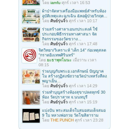
โดย
iamfu
ศุกร์ เวลา 16:53
ผ้าป่าจัดหาเครื่องมือแพทย์สำหรับห้อง
อุบัติเหตุและฉุกเฉิน &หอผู้ป่วยวิกฤต...
โดย
ศิษย์รุ่นจิ๋ว
ศุกร์ เวลา 10:17
ร่วมสร้างศาลาเอนกประสงค์ ใช้
ประกอบพิธีกรรมทางศาสนา จัด
กิจกรรมของวัดขวาง...
โดย
ศิษย์รุ่นจิ๋ว
ศุกร์ เวลา 17:48
จิตวิทยา/วิเคราะห์ "เด็ก 14" ก่อเหตุสลด
"กราดยิงเทพศิรินทร์"
โดย
ยะธาพุทโมนะ
เมื่อวาน เวลา
08:15
ร่วมบุญกับพระอ.เอกลักษณ์ ปัญญาค
โม สร้างกุฏิสงฆ์ถวายวัดป่าเทสรังสีดง
พญาเย็น...
โดย
ศิษย์รุ่นจิ๋ว
ศุกร์ เวลา 14:29
ร่วมทําบุญสร้างห้องสุขาปลดทุกข์ 30
ห้อง วัดปราสาท จ.นนทบุรี
โดย
ศิษย์รุ่นจิ๋ว
ศุกร์ เวลา 15:19
แบ่งปัน พระสมเด็จใบสมอสมเด็จสมอ
9 ใบ หลวงพ่อกวย วัดโฆสิตาราม
โดย
THE PUNCH
ศุกร์ เวลา 23:28