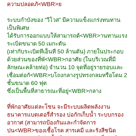
ความปลอดภั<WBR>ย
ระบบกำบังของ “วีโวส” มีความแข็งแกร่งทนทาน
เป็นพิเศษ
ได้รับการออกแบบให้สามารถต้<WBR>านทานแรง
ระเบิดขนาด 50 เมกะตัน
(เท่ากับระเบิดทีเอ็นที 50 ล้านตัน) ภายในประกอบ
ด้วยส่วนของที่พั<WBR>กอาศัย (ในบริเวณที่มี
ลักษณะคล้ายท่อ) จำนวน 10 จุดที่อยู่รายรอบและ
เชื่อมต่อกั<WBR>บโถงกลางรูปทรงกลมหรือโดม 2
ชั้นขนาด 60 ฟุต
ซึ่งเป็นพื้นที่สาธารณะที่อยู่<WBR>กลาง
ที่พักอาศัยแต่ละโซน จะมีระบบผลิตพลังงาน
ธนาคารแบตเตอรี่สำรอง บ่อกักเก็บน้ำ ระบบกรอง
อากาศ (สามารถป้องกันและกำจัดการ
ปน<WBR>ของเชื้อโรค สารเคมี และรังสีชนิด