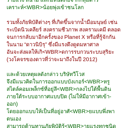
เคราะห์<WBR>น้อยพุ่งเข้าชนโลก
รวมทั้งภัยพิบัติต่างๆ ที่เกิดขึ้นจากน้ำมือมนุษย์ เช่น
ระเบิดนิวเคลียร์ สงครามชีวภาพ สงครามเคมี ตลอด
จนการกลับมาอีกครั้งของ Planet X หรือที่รู้จักกัน
ในนาม “ดาวนิบิรุ” ซึ่งมีแรงดึงดูดมหาศาล
อันจะส่งผลให้เกิ<WBR>ดการรบกวนระบบสุริยะ
(วงโคจรของดาวที่ว่าจะมาถึงในปี 2012)
และด้วยเหตุผลดังกล่าว บริษัทวีโวส
จึงมีแนวคิดในการออกแบบบังเกอร์<WBR>หรู
สไตล์คอมเพล็กซ์ที่อยู่ลึ<WBR>กลงไปใต้พื้นดิน
ภายใต้ระบบอากาศแบบปิด (ไม่ให้มีอากาศเข้า-
ออก)
โดยออกแบบให้เป็นที่อยู่อาศั<WBR>ยแบบพึ่งพา
ตนเอง
สามารถต้านทานภัยพิบัติร้<WBR>ายแรงทุกชนิด