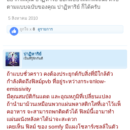
ตามแบบฉบับของคุณ ปาฏิหาริย์ ก็ได้ครับ
5 สิงหาคม 2010
ถูกใจ x
8
ดูรายการ
ปาฏิหาริย์
เป็นที่รู้จักกันดี
ถ้าแบบชั่วคราว คงต้องประยุกต์กับสิ่งที่มีใกล้ตัว
กำลังคิดถึงฟิลม์pvb ที่อยู่ระหว่างกระจกlow-
emissivity
มีคุณสมบัติกันแดด และอุณหภูมิที่เปลี่ยนแปลง
ถ้านำมาม้วนเหมือนพวกแผ่นพลาสติกใสที่เอาไว้แพ็
คอาหาร จะสามารถพกติดตัวได้ ฟิลม์นี้เอามาทำ
แผ่นผนังหลังคาได้น่าจะสะดวก
เคยเห็น ฟิลม์ ของ somfy มีแผงโซลาร์เซลล์ในตัว