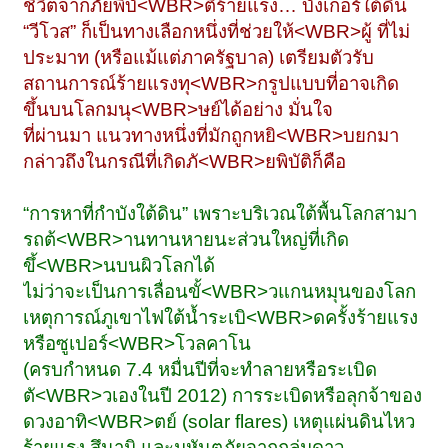
ชีวิตจากภัยพิบั<WBR>ติร้ายแรง… บังเกอร์ใต้ดิน
“วีโวส” ก็เป็นทางเลือกหนึ่งที่ช่วยให้<WBR>ผู้ ที่ไม่
ประมาท (หรือแม้แต่ภาครัฐบาล) เตรียมตัวรับ
สถานการณ์ร้ายแรงทุ<WBR>กรูปแบบที่อาจเกิด
ขึ้นบนโลกมนุ<WBR>ษย์ได้อย่าง มั่นใจ
ที่ผ่านมา แนวทางหนึ่งที่มักถูกหยิ<WBR>บยกมา
กล่าวถึงในกรณีที่เกิดภั<WBR>ยพิบัติก็คือ
“การหาที่กำบังใต้ดิน” เพราะบริเวณใต้พื้นโลกสามา
รถต้<WBR>านทานหายนะส่วนใหญ่ที่เกิด
ขึ้<WBR>นบนผิวโลกได้
ไม่ว่าจะเป็นการเลื่อนขั้<WBR>วแกนหมุนของโลก
เหตุการณ์ภูเขาไฟใต้น้ำระเบิ<WBR>ดครั้งร้ายแรง
หรือซูเปอร์<WBR>โวลคาโน
(ครบกำหนด 7.4 หมื่นปีที่จะทำลายหรือระเบิด
ตั<WBR>วเองในปี 2012) การระเบิดหรือลุกจ้าของ
ดวงอาทิ<WBR>ตย์ (solar flares) เหตุแผ่นดินไหว
ร้ายแรง สึนามิ และมหันตภัยจากกลุ่มดาว