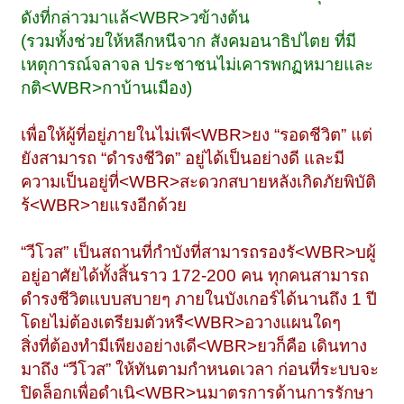
ดังที่กล่าวมาแล้<WBR>วข้างต้น
(รวมทั้งช่วยให้หลีกหนีจาก สังคมอนาธิปไตย ที่มี
เหตุการณ์จลาจล ประชาชนไม่เคารพกฏหมายและ
กติ<WBR>กาบ้านเมือง)
เพื่อให้ผู้ที่อยู่ภายในไม่เพี<WBR>ยง “รอดชีวิต” แต่
ยังสามารถ “ดำรงชีวิต” อยู่ได้เป็นอย่างดี และมี
ความเป็นอยู่ที่<WBR>สะดวกสบายหลังเกิดภัยพิบัติ
ร้<WBR>ายแรงอีกด้วย
“วีโวส” เป็นสถานที่กำบังที่สามารถรองรั<WBR>บผู้
อยู่อาศัยได้ทั้งสิ้นราว 172-200 คน ทุกคนสามารถ
ดำรงชีวิตแบบสบายๆ ภายในบังเกอร์ได้นานถึง 1 ปี
โดยไม่ต้องเตรียมตัวหรื<WBR>อวางแผนใดๆ
สิ่งที่ต้องทำมีเพียงอย่างเดี<WBR>ยวก็คือ เดินทาง
มาถึง “วีโวส” ให้ทันตามกำหนดเวลา ก่อนที่ระบบจะ
ปิดล็อกเพื่อดำเนิ<WBR>นมาตรการด้านการรักษา