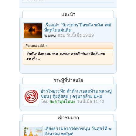
แนะนำ
เรื่องเล่า "นักขุดกรุ"มือขลัง ขมังเวทย์
ที่สุดในแผ่นดิน
wanwi
ตอบ
วันนี้เมื่อ 19:29
Pattana said:
↑
วันที่ ๙ สิงหาคม พ.ศ. ๒๕๖๙ ตรงกับวันอาทิตย์ แรม
๑๑ ค่ำ…
กระทู้ที่น่าสนใจ
อ่าวไทยระทึก คำทำนายสุดท้าย หลวงปู่
ชอบ | คุ้ยคุ้ยคน | ครูบากล้วย EP.9
โดย
ยะธาพุทโมนะ
วันนี้เมื่อ 11:40
เข้าชมมาก
เสียงธรรมจากวัดท่าขนุน วันศุกร์ที่ ๗
สิงหาคม ๒๕๖๙