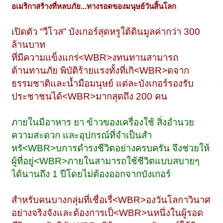
อเมริกาสร้างที่หลบภัย...ทางรอดของมนุษย์วันสิ้นโลก
เปิดตัว “วีโวส” บังเกอร์สุดหรูใต้ดินมูลค่ากว่า 300
ล้านบาท
ที่มีความแข็งแกร่<WBR>งทนทานสามารถ
ต้านทานภัย พิบัติร้ายแรงทั้งที่เกิ<WBR>ดจาก
ธรรมชาติและน้ำมือมนุษย์ แต่ละบังเกอร์รองรับ
ประชาชนได้<WBR>มากสุดถึง 200 คน
ภายในมีอาหาร ยา ข้าวของเครื่องใช้ สิ่งอำนวย
ความสะดวก และอุปกรณ์ที่จำเป็นสำ
หรั<WBR>บการดำรงชีวิตอย่างครบครัน จึงช่วยให้
ผู้ที่อยู่<WBR>ภายในสามารถใช้ชีวิตแบบสบายๆ
ได้นานถึง 1 ปีโดยไม่ต้องออกจากบังเกอร์
สำหรับคนบางกลุ่มที่เชื่อเรื่<WBR>องวันโลกาวินาศ
อย่างจริงจังและต้องการเป็<WBR>นหนึ่งในผู้รอด