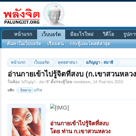
หน้าแรก
มีอะไรใหม่
วิดีโอ
รูปภา
เว็บบอร์ด
ค้นหาในเว็บบอร์ด
เรื่องเด่น
กระทู้และโพสต์ล่าสุด
หน้าแรก
เว็บบอร์ด
พุทธศาสนา
อภิญญา - สมาธิ
อ่านกายเข้าไปรู้จิตที่สงบ (ก.เขาสวนหลวง
ในห้อง '
อภิญญา - สมาธิ
' ตั้งกระทู้โดย
nondanun
,
14 กันยายน 2010
.
แท็ก:
นิพพาน
แก้ไข
อ่านกายเข้าไปรู้จิตที่สงบ
โดย ท่าน ก.เขาสวนหลวง