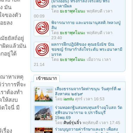
(ม่วงอ่อน) ทรงกำลังใจระดับ พระ
อนาคามีผล
ง มัน
โดย
ยะธาพุทโมนะ
พฤหัสบดี เวลา
ิตใจของตัว
00:09
้อยลง
พิจารณากาย และมรณานุสสติ /หลวงปู่
สิม
โดย
ยะธาพุทโมนะ
พฤหัสบดี เวลา
ัธยัสถ์อยู่
23:40
ผลการฝึกปฎิบัติของ คุณธนิณัช ปัณ
ำผิดแล้วมัน
ชยชญ์ รักษากำลังใจระดับ พระอนาคามี
กอยู่ใต้
มรรค
โดย
ยะธาพุทโมนะ
เมื่อวาน เวลา
21:14
ารณาหาเหตุ
เข้าชมมาก
ว่าการที่จะ
เสียงธรรมจากวัดท่าขนุน วันศุกร์ที่ ๗
 เราต้องทำ
สิงหาคม ๒๕๖๙
โดย
iamfu
ศุกร์ เวลา 16:53
ุดให้สงบ
ใจนี่ มี
ร่วมทอดกฐินสมทบทุนสร้างอุโบสถ วัด
สุพีรอนวนาราม จ.ปราจีนบุรี
15พย.69
โดย
ศิษย์รุ่นจิ๋ว
พฤหัสบดี เวลา 17:45
ร่วมบุญถวายค่ารักษาและยา เพื่อสง
เรื่อง