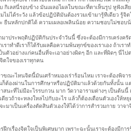
บ กิเลสนี่รอบข้าง มันเผลอไผลในขณะที่ตาเห็นรูป หูฟังเสีย
ไม่ได้ระวัง แล้วข้อปฏิบัติมันต้องรวมเข้ามารู้ทีเดียว รู้จ
สสะ ยืนหลักปกติได้ ความเผลอเพลินน้อย ความชอบไม่ชอบน
อามาประพฤติปฏิบัติกันประจำวันนี้ ซึ่งจะต้องมีการเคร่งครัดม
้าเราทำดีเราก็ได้รับผลคือความพ้นทุกข์ของเราเอง ถ้าเราท
เป็นตัวอย่างแก่คนอื่นที่จะเอาอย่างผิดๆ อีก และที่ผิดๆ นี่ไปต
ับจิตใจของเราทุกคน
้นมาขณะไหนจิตนี้มันเศร้าหมองเร่าร้อนไหม เราจะต้องพิจ
ต้องผ่านในการศึกษาหรือปฏิบัติมาแล้วด้วยกันทั้งนั้น แต่
สนาสนะที่ไม่มีอะไรรบกวน มาก วัดวาอารามต่างๆ เป็นต้นนี้
ทีเดียวถ้าจะหลงใหลไปกับอะไร แล้วก็ต้องเตือนตัวเองให้หย
ะมาเป็นเครื่องตัดสินตัวเองให้ได้ว่าการสำรวมกาย วาจาจิต
ฝีกเรื่องจิตใจเป็นพิเศษมาก เพราะฉะนั้นเราจะต้องมีการรู้