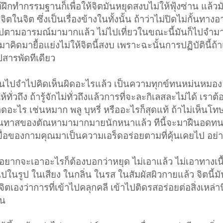
ึกทำกรรมฐานก็เพื่อให้จิตมันหยุดสงบไม่ให้ฟุ้งซ่าน แล้วม
ิต ซึ่งเป็นเรื่องข้างในทั้งนั้น ถ้าว่าไม่ปิดไม่กั้นทาง
วไปตามอารมณ์มามากแล้ว ไม่ไปเที่ยวในขณะนี้มันก็ไปจำมา ท
าคิดมายื้อแย่งไม่ให้จิตนี้สงบ เพราะฉะนั้นการปฏิบัตินี้ถ
ปสารพัดทีเดียว
ที่มันไปจำไปคิดเห็นผิดอะไรแล้ว เป็นความทุกข์ทนหม่นหมอง
ให้ทั่วถึง ถ้ารู้จักไม่ทั่วถึงแล้วการที่จะละกิเลสละไม่ได้ เราต้
ดอะไร เช่นหมาก พลู บุหรี่ หรืออะไรก็สุดแท้ ถ้าไม่เห็นโท
ป็นทาสของตัณหามามากมายนักหนาแล้ว ทีนี้จะมาฝืนอดทนต่
ื่อของกามคุณมาเป็นความเอร็ดอร่อยตามที่คุ้นเคยไป อย่า
าอยากจะเอาอะไรก็ต้องบอกว่าหยุด ไม่เอาแล้ว ไม่เอาทางเนื้
ในรูป ในเสียง ในกลิ่น ในรส ในสัมผัสผิวกายแล้ว จิตนี้มั
ิตเองว่าการที่เข้าไปคลุกคลี เข้าไปติดรสอร่อยต่อสิ่งเหล่าน
้น