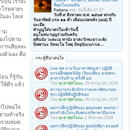
เรื่องเล่า "นักขุดกรุ"มือขลัง ขมังเวทย์
ำเป็น เราจะ
ที่สุดในแผ่นดิน
สอะไรหลายๆ
Pattana
ตอบ
วันนี้เมื่อ 07:57
วันที่ ๙ สิงหาคม พ.ศ. ๒๕๖๙ ตรงกับ
 มันจะโลเล
วันอาทิตย์ แรม ๑๑ ค่ำ เดือนแปดหลัง (๘๘) ปี
มะเมีย
ทำบุญใส่บาตรในเช้าวันนี้
ยาม
อนุโมทนาบุญร่วมกันครับ
ต้องไปตาม
สุทินนัง วะตะเม ทานัง อาสะวักขะยาวะหัง
นิพพานะ ปัจจะโย โหตุ ปัจจุบันเนกาเล…
ีการเสียสละ
องตัวเอง คือ
กระทู้ที่น่าสนใจ
Live สด งานวันอาสาฬหบูชา ปฏิบัติ
ธรรมฝึกพุทธนิมิต เวียนเทียน สวดพระ
น ก็รู้กัน
คาถาเงินล้าน ครั้งที่ ๖๔
โดย
ยะธาพุทโมนะ
29 กรกฎาคม 2026
ให้ดีๆ แล้ว
ความงามระดับจักรวาลและทัศนะของ
พระปฏิบัติดีปฏิบัติชอบ
โดย
ยะธาพุทโมนะ
26 กรกฎาคม 2026
ออกไปพอใจ
ผลการฝึกปฎิบัติของ คุณธนพร หงสกุล /
ทรงกำลังใจระดับพระสกิทาคามีมรรค
ายามทำจริง
โดย
ยะธาพุทโมนะ
1 สิงหาคม 2026
ัติรวมหมด
ผลการฝึกปฎิบัติของ คุณนัทลียา ดรอดส์
กอิริยาบถ