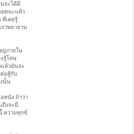
ันจะได้มี
อายตนะแล้ว
ี่เคยรู้
้าเราพยายาม
อยู่ภายใน
องรู้โทษ
ษแล้วมันจะ
อสู้กับ
งนั้น
อหนัง ถ้าว่า
นถึงจะมี
ี้ ความทุกข์