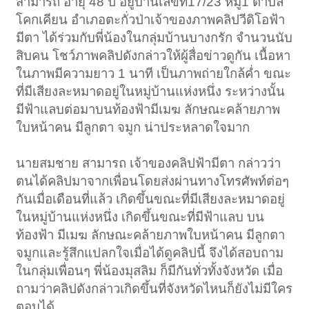
สามารถ อายุ 48 ปี อยู่บ้านเลขที่17/23 หมู่1 ตำบล
โคกเคียน อำเภอตะกั่วป่าเจ้าของภาพคลิปวีดิโอฟ้า
มีตา ได้ร่วมกับพี่น้องในกลุ่มบ้านบางกรัก จำนวนนับ
สิบคน โชว์ภาพคลิปดังกล่าวให้ผู้สื่อข่าวดูกัน เนื้อหา
ในภาพมีความยาว 1 นาที เป็นภาพถ่ายใกล้ค่ำ ขณะ
ที่มีเสียงละหมาดอยู่ในหมู่บ้านแห่งหนึ่ง ระหว่างนั้น
มีฟ้าแลบต่อมาบนท้องฟ้ามีเมฆ ลักษณะคล้ายภาพ
ใบหน้าคน มีลูกตา จมูก น่าประหลาดใจมาก
นายสมชาย สามารถ เจ้าของคลิปฟ้ามีตา กล่าวว่า
ตนได้คลิปมาจากเพื่อนโดยส่งผ่านทางโทรศัพท์ต่อๆ
กันเมื่อเดือนที่แล้ว เกิดขึ้นขณะที่มีเสียงละหมาดอยู่
ในหมู่บ้านแห่งหนึ่ง เกิดขึ้นขณะที่มีฟ้าแลบ บน
ท้องฟ้า มีเมฆ ลักษณะคล้ายภาพใบหน้าคน มีลูกตา
จมูกและรู้สึกแปลกใจเมื่อได้ดูคลิปนี้ จึงได้สอบถาม
ในกลุ่มเพื่อนๆ พี่น้องมุสลิม ก็มีกันทั่วทั้งจังหวัด เมื่อ
ถามว่าคลิปดังกล่าวเกิดขึ้นที่จังหวัดไหนก็ยังไม่มีใคร
ตอบได้