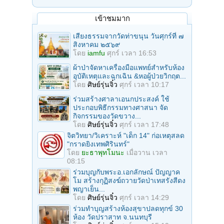
เข้าชมมาก
เสียงธรรมจากวัดท่าขนุน วันศุกร์ที่ ๗
สิงหาคม ๒๕๖๙
โดย
iamfu
ศุกร์ เวลา 16:53
ผ้าป่าจัดหาเครื่องมือแพทย์สำหรับห้อง
อุบัติเหตุและฉุกเฉิน &หอผู้ป่วยวิกฤต...
โดย
ศิษย์รุ่นจิ๋ว
ศุกร์ เวลา 10:17
ร่วมสร้างศาลาเอนกประสงค์ ใช้
ประกอบพิธีกรรมทางศาสนา จัด
กิจกรรมของวัดขวาง...
โดย
ศิษย์รุ่นจิ๋ว
ศุกร์ เวลา 17:48
จิตวิทยา/วิเคราะห์ "เด็ก 14" ก่อเหตุสลด
"กราดยิงเทพศิรินทร์"
โดย
ยะธาพุทโมนะ
เมื่อวาน เวลา
08:15
ร่วมบุญกับพระอ.เอกลักษณ์ ปัญญาค
โม สร้างกุฏิสงฆ์ถวายวัดป่าเทสรังสีดง
พญาเย็น...
โดย
ศิษย์รุ่นจิ๋ว
ศุกร์ เวลา 14:29
ร่วมทําบุญสร้างห้องสุขาปลดทุกข์ 30
ห้อง วัดปราสาท จ.นนทบุรี