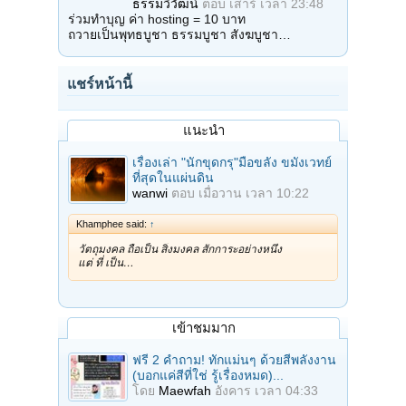
ธรรมวิวัฒน์
ตอบ
เสาร์ เวลา 23:48
ร่วมทำบุญ ค่า hosting = 10 บาท
ถวายเป็นพุทธบูชา ธรรมบูชา สังฆบูชา…
แชร์หน้านี้
แนะนำ
เรื่องเล่า "นักขุดกรุ"มือขลัง ขมังเวทย์
ที่สุดในแผ่นดิน
wanwi
ตอบ
เมื่อวาน เวลา 10:22
Khamphee said:
↑
วัตถุมงคล ถือเป็น สิ่งมงคล สักการะอย่างหนึ่ง
แต่ ที่ เป็น…
เข้าชมมาก
ฟรี 2 คำถาม! ทักแม่นๆ ด้วยสีพลังงาน
(บอกแค่สีที่ใช่ รู้เรื่องหมด)...
โดย
Maewfah
อังคาร เวลา 04:33