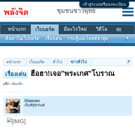
เข้าสู่ระบบหรือลงทะเบียน
ชุมชนชาวพุทธ
หน้าแรก
มีอะไรใหม่
วิดีโอ
เว็บบอร์ด
ค้นหาในเว็บบอร์ด
เรื่องเด่น
กระทู้และโพสต์ล่าสุด
หน้าแรก
เว็บบอร์ด
ทั่วไป
ข่าวทั่วไป
ฮือฮา!เจอ"พระเกศ"โบราณ
เรื่องเด่น
แท็ก:
เพิ่มแท็ก
titawan
เป็นที่รู้จักกันดี