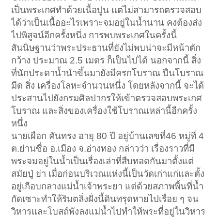
เป็นพระเกศทำด้วยเนื้อปูน แต่ไม่สามารถตรวจสอบ
ได้ว่าเป็นเนื้ออะไรเพราะจมอยู่ในน้ำนาน คงต้องส่ง
ไปพิสูจน์อีกครั้งหนึ่ง การพบพระเกศในครั้งนี้
สันนิษฐานว่าพระประธานที่ยังไม่พบน่าจะมีหน้าตัก
กว้าง ประมาณ 2.5 เมตร ก็เป็นไปได้ นอกจากนี้ สิ่ง
ที่นักประดาน้ำนำขึ้นมายังมีครกโบราณ ปืนโบราณ
มีด สิ่ง เครื่องโลหะจำนวนหนึ่ง โดยหลังจากนี้ จะได้
ประสานไปยังกรมศิลปากรให้เข้าตรวจสอบพระเกศ
โบราณ และสิ่งของเครื่องใช้โบราณเหล่านี้อีกครั้ง
หนึ่ง
นายเผือก คันทรง อายุ 80 ปี อยู่บ้านเลขที่46 หมู่ที่ 4
ต.ย่านซื่อ อ.เมือง จ.อ่างทอง กล่าวว่า เรื่องราวที่มี
พระจมอยู่ในน้ำเป็นเรื่องเล่าที่สืบทอดกันมาตั้งแต่
สมัยปู่ ย่า เมื่อก่อนบริเวณแห่งนี้เป็นวัดเก่าแก่และตั้ง
อยู่เกือบกลางแม่น้ำเจ้าพระยา แต่ด้วยสภาพพื้นที่น้ำ
กัดเซาะทำให้ริมตลิ่งฝั่งนี้ดินทรุดหายไปเรื่อย ๆ จน
วิหารและโบสถ์พังลงแม่น้ำไปทำให้พระที่อยู่ในวิหาร