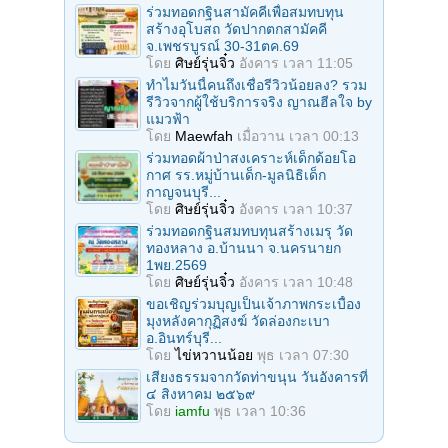
ร่วมทอดกฐินสามัคคีเพื่อสมทบทุน
สร้างอุโบสถ วัดปากตกสามัคคี
จ.เพชรบูรณ์ 30-31ตค.69
โดย
ศิษย์รุ่นจิ๋ว
อังคาร เวลา 11:05
ทำไมวันนี้คนถึงเชื่อรีวิวน้อยลง? รวม
รีวิวจากผู้ใช้บริการจริง ญาณฮีลใจ by
แมวฟ้า
โดย
Maewfah
เมื่อวาน เวลา 00:13
ร่วมทอดผ้าป่าสงเคราะห์เด็กด้อยโอ
กาศ รร.หมู่บ้านเด็ก-มูลนิธิเด็ก
กาญจนบุรี...
โดย
ศิษย์รุ่นจิ๋ว
อังคาร เวลา 10:37
ร่วมทอดกฐินสมทบทุนสร้างเมรุ วัด
ทองหลาง อ.บ้านนา จ.นครนายก
1พย.2569
โดย
ศิษย์รุ่นจิ๋ว
อังคาร เวลา 10:48
ขอเชิญร่วมบุญเป็นเจ้าภาพกระเบื้อง
มุงหลังคากุฏิสงฆ์ วัดล่องกะเบา
อ.อินทร์บุรี...
โดย
ไข่หวานน้อย
พุธ เวลา 07:30
เสียงธรรมจากวัดท่าขนุน วันอังคารที่
๔ สิงหาคม ๒๕๖๙
โดย
iamfu
พุธ เวลา 10:36