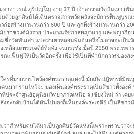
พระมหาอาวรณ์ ภูริปญโญ อายุ 37 ปี เจ้าอาวาสวัดปันเสา (พัน
ร้อมด้วยลูกศิษย์ได้เดินตรวจสภาพวัดหลังจะมีการฟื้นฟูบูรณะ
าวก่อสร้างมานานกว่า 600 ปี และถูกทิ้งร้างมานานกว่า 200 ปี
งแต่สมัยราชวงศ์มังราย ประมาณรัชกาลพญาผายู และพญากือน
ื่อวัดพันเส่า แปลว่าเตาหลอมพันอันหรือไม่อาจจะเป็นวัด
างเหลือแต่พระเจดีย์ที่ผุพัง จนกระทั่งเมื่อปี 2550 พระเทพว
ะฟื้นฟูให้เป็นวัดอีกครั้ง เพื่อใช้เป็นที่พำนักถาวรของ
ว่าใครที่มากราบไหว้องค์พระธาตุแห่งนี้ มักเกิดปฏิหารย์ม
นมากราบไหว้จะ มองเห็นองค์พระธาตุเป็นสีขาวทั้งองค์ ซ
้าที่ประจำศูนย์อุตุนิยมวิทยาภาคเหนือ จ.เชียงใหม่ ว่า เคย
ังจะกลับบ้านได้หันไปมองก็เห็นองค์พระเจดีย์ เป็นสีขาวน
ริมว่าสำหรับตนได้มาเป็นลูกศิษย์วัดแห่งนี้เพราะทราบว่าจ
พญานาคมาพันรอบองค์เจดีย์อยู่เสมอ และไม่เพียงแต่พวกตนเ