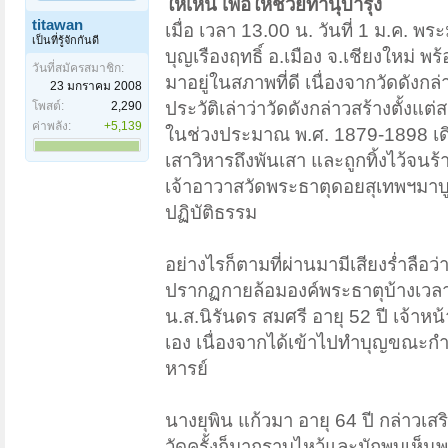
ให้เห็น เพื่อให้ช่วยทำนุบำรุง
titawan
เมื่อ เวลา 13.00 น. วันที่ 1 ม.ค. 
เป็นที่รู้จักกันดี
บุญเรืองฤทธิ์ อ.เมือง จ.เชียงใหม่ พ
วันที่สมัครสมาชิก:
มาอยู่ในสภาพที่ดี เนื่องจากวัดดังกล่
23 มกราคม 2008
ประวัติเล่าว่าวัดดังกล่าวสร้างตั้
โพสต์:
2,290
ค่าพลัง:
+5,139
ในช่วงประมาณ พ.ศ. 1879-1898 เดิมช
เสาวิหารถึงพันเสา และถูกทิ้งไว้จนร้
เจ้าอาวาสวัดพระธาตุดอยสุเทพฯมาบูรณ
ปฏิบัติธรรม
อย่างไรก็ตามที่ผ่านมามีเสียงร่ำลือ
ปรากฏกายล้อมองค์พระธาตุบ้างเวลาค
น.ส.นิรันดร สมศรี อายุ 52 ปี เจ้าหน
เอง เนื่องจากได้เข้าไปทำบุญขณะกำล
หารย์
นางยุพิน แก้วมา อายุ 64 ปี กล่าวเส
วัดครั้งก็มากราบไหว้และมักพบเห็น