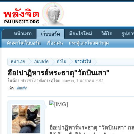
หน้าแรก
มีอะไรใหม่
วิดีโอ
รูปภา
เว็บบอร์ด
ค้นหาในเว็บบอร์ด
เรื่องเด่น
กระทู้และโพสต์ล่าสุด
หน้าแรก
เว็บบอร์ด
ทั่วไป
ข่าวทั่วไป
ฮือ!ปาฏิหารย์พระธาตุ"วัดปันเสา"
ในห้อง '
ข่าวทั่วไป
' ตั้งกระทู้โดย
titawan
,
1 มกราคม 2011
.
แท็ก:
เพิ่มแท็ก
ฮือ!ปาฏิหาร์พระธาตุ "วัดปันเสา" ก