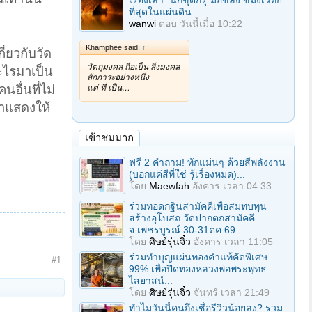
เรื่องเล่า "นักขุดกรุ"มือขลัง ขมังเวทย์
ที่สุดในแผ่นดิน
wanwi
ตอบ
วันนี้เมื่อ 10:22
Khamphee said:
↑
่ยวกับวัด
วัตถุมงคล ถือเป็น สิ่งมงคล
อะไรมาเป็น
สักการะอย่างหนึ่ง
อื่นที่ไม่
แต่ ที่ เป็น…
มาแสดงให้
เข้าชมมาก
ฟรี 2 คำถาม! ทักแม่นๆ ด้วยสีพลังงาน
(บอกแค่สีที่ใช่ รู้เรื่องหมด)...
โดย
Maewfah
อังคาร เวลา 04:33
ร่วมทอดกฐินสามัคคีเพื่อสมทบทุน
สร้างอุโบสถ วัดปากตกสามัคคี
จ.เพชรบูรณ์ 30-31ตค.69
โดย
ศิษย์รุ่นจิ๋ว
อังคาร เวลา 11:05
ร่วมทําบุญแผ่นทองคำแท้คัดพิเศษ
#1
99% เพื่อปิดทองหลวงพ่อพระพุทธ
ไสยาสน์...
โดย
ศิษย์รุ่นจิ๋ว
จันทร์ เวลา 21:49
ทำไมวันนี้คนถึงเชื่อรีวิวน้อยลง? รวม