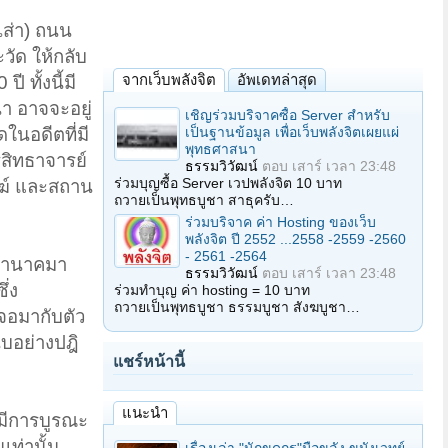
เส่า) ถนน
วัด ให้กลับ
จากเว็บพลังจิต
อัพเดทล่าสุด
 ทั้งนี้มี
า อาจจะอยู่
เชิญร่วมบริจาคซื้อ Server สำหรับ
เป็นฐานข้อมูล เพื่อเว็บพลังจิตเผยแผ่
ในอดีตที่มี
พุทธศาสนา
รสิทธาจารย์
ธรรมวิวัฒน์
ตอบ
เสาร์ เวลา 23:48
ร่วมบุญซื้อ Server เวปพลังจิต 10 บาท
สงฆ์ และสถาน
ถวายเป็นพุทธบูชา สาธุครับ…
ร่วมบริจาค ค่า Hosting ของเว็บ
พลังจิต ปี 2552 ...2558 -2559 -2560
- 2561 -2564
ีพญานาคมา
ธรรมวิวัฒน์
ตอบ
เสาร์ เวลา 23:48
ึ่ง
ร่วมทำบุญ ค่า hosting = 10 บาท
ถวายเป็นพุทธบูชา ธรรมบูชา สังฆบูชา…
เจอมากับตัว
ับอย่างปฎิ
แชร์หน้านี้
แนะนำ
ะมีการบูรณะ
ท่านั้น