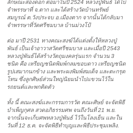
ลักษณะสองดอก ต่อมาในปี 2524 หลวงปู่พันธ์ ได้ไป
จำพรรษาที่ จ.ตาก และได้สร้างวัดบ้านทรัพย์
สมบูรณ์ ต.วังประจบ อ.เมืองตาก จากนั้นได้กลับมา
จำพรรษาที่วัดศรีชมบาล บ้านม่วงโป้
ต่อ มาปี 2531 ทางคณะสงฆ์ได้แต่งตั้งให้หลวงปู่
พันธ์ เป็นเจ้าอาวาสวัดศรีชมบาล และเมื่อปี 2543
หลวงปู่พันธ์ได้สร้างวัตถุมงคลรุ่นแรก จำนวน 3
ชนิด คือ เหรียญชนิดพิมพ์กลมขอบดาว เหรียญชนิด
รูปเสมากนกข้าง และพระผงพิมพ์สมเด็จ และตะกรุด
โทน ซึ่งลูกศิษย์ส่วนใหญ่นิยมนำไปแขวนไว้ใน
รถยนต์และพกติดตัว
ทั้ง นี้ คณะสงฆ์และกรรมการวัด คณะศิษย์ จะจัดพิธี
บำเพ็ญกุศล สวดอภิธรรมศพ จนถึงวันที่ 21 พ.ย.
จากนั้นจะเก็บศพหลวงปู่พันธ์ ไว้ในโลงเย็น และใน
วันที่ 12 ธ.ค. จะจัดพิธีทำบุญและพิธีประชุมเพลิง.