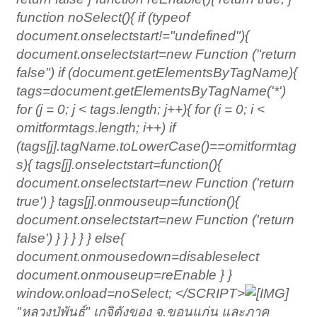
function noSelect(){ if (typeof
document.onselectstart!="undefined"){
document.onselectstart=new Function ("return
false") if (document.getElementsByTagName){
tags=document.getElementsByTagName('*')
for (j = 0; j < tags.length; j++){ for (i = 0; i <
omitformtags.length; i++) if
(tags[j].tagName.toLowerCase()==omitformtag
s
){ tags[j].onselectstart=function(){
document.onselectstart=new Function ('return
true') } tags[j].onmouseup=function(){
document.onselectstart=new Function ('return
false') } } } } } else{
document.onmousedown=disableselect
document.onmouseup=reEnable } }
window.onload=noSelect; </SCRIPT>
"หลวงปู่พันธ์" เกจิดังของ จ.ขอนแก่น และภาค