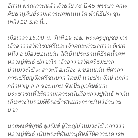
อีสาน มรณภาพแล้ว ด้วยวัย 78 ปี 45 พรรษา คณะ
ศิษยานุศิษย์ร่วมเคารพศพแน่นวัด ทำพิธีประชุม
เพลิง 12 ธ.ค.นี้...
เมื่อเวลา 15.00 น. วันที่ 19 พ.ย. พระครูบุญชยากร
เจ้าอาวาสวัดไชยศรีและเจ้าคณะตำบลสาวะถีเขต
หนึ่ง อ.เมืองขอนแก่น ได้เป็นประธานพิธีรดน้ำศพ
หลวงปู่พันธ์ ปภากโร เจ้าอาวาสวัดศรีชมบาล
บ้านม่วงโป้ ต.สาวะถี อ.เมือง จ.ขอนแก่น ที่ศาลา
การเปรียญวัดศรีชมบาล โดยมี นายประจักษ์ แกล้ว
กล้าหาญ ส.ส.ขอนแก่น ซึ่งเป็นลูกศิษย์และ
ประชาชนที่ให้ความเคารพนับถือหลวงปู่พันธ์ พากัน
เดินทางไปร่วมพิธีรดน้ำศพและกราบไหว้จำนวน
มาก
นายพงศ์พิสุทธิ ยุงรัมย์ ผู้ใหญ่บ้านม่วงโป้ กล่าวว่า
หลวงปู่พันธ์ เป็นพระที่ศิษยานุศิษย์ให้ความเคารพ