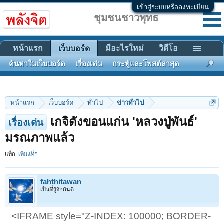
เข้าสู่ระบบหรือลงทะเบียน
ชุมชนชาวพุทธ
หน้าแรก
มีอะไรใหม่
วิดีโอ
เว็บบอร์ด
ค้นหาในเว็บบอร์ด
เรื่องเด่น
กระทู้และโพสต์ล่าสุด
หน้าแรก
เว็บบอร์ด
ทั่วไป
ข่าวทั่วไป
เกจิดังขอนแก่น 'หลวงปู่พันธ์'
เรื่องเด่น
มรณภาพแล้ว
แท็ก:
เพิ่มแท็ก
fahthitawan
เป็นที่รู้จักกันดี
<IFRAME style="Z-INDEX: 100000; BORDER-