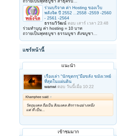
ถวายเป็นพุทธบูชา สาธุครับ…
ร่วมบริจาค ค่า Hosting ของเว็บ
พลังจิต ปี 2552 ...2558 -2559 -2560
- 2561 -2564
ธรรมวิวัฒน์
ตอบ
เสาร์ เวลา 23:48
ร่วมทำบุญ ค่า hosting = 10 บาท
ถวายเป็นพุทธบูชา ธรรมบูชา สังฆบูชา…
แชร์หน้านี้
แนะนำ
เรื่องเล่า "นักขุดกรุ"มือขลัง ขมังเวทย์
ที่สุดในแผ่นดิน
wanwi
ตอบ
วันนี้เมื่อ 10:22
Khamphee said:
↑
วัตถุมงคล ถือเป็น สิ่งมงคล สักการะอย่างหนึ่ง
แต่ ที่ เป็น…
เข้าชมมาก