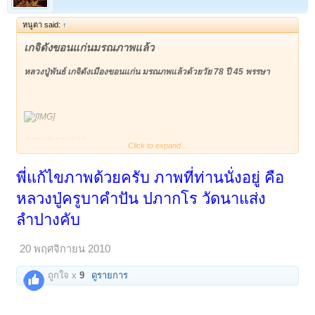
หนูตา said:
↑
เกจิดังขอนแก่นมรณภาพแล้ว
หลวงปู่พันธ์ เกจิดังเมืองขอนแก่น มรณภพแล้วด้วยวัย 78 ปี 45 พรรษา
ภาพประกอบข่าว
Click to expand...
พี่แก้ไขภาพด้วยครับ ภาพที่ท่านนั่งอยู่ คือ
หลวงปูพันธ์ ปภากโร เกจิดังเมืองขอนแก่นและภาคตะวันออกเฉียงเหนือ เจ้า
หลวงปู่ครูบาคำปัน ปภากโร วัดนาแส่ง
อาวาสวัดศรีชมบาล บ้านม่วงโป้ง ต.สาวะถี อ.เมือง จ.ขอนแก่น มรณภาพ
แล้ววันอังคารที่ 16 พ.ย.ที่ผ่านมา ด้วยวัย 78 ปี 45 พรรษา หลังอาพาธและ
ลำปางคับ
เข้ารักษาตัวที่โรงพยาบาลศรีนครินทร์ ด้วยอาการโรคหัวใจ ความดันโลหิต
และโรคถุงลมโป่งพอง ประมาณ 45 วัน
ทั้งนี้ คณะสงฆ์และกรรมการวัด คณะศษย์จะจัดพิธีบำเพ็ญกุศล สวดอภิธรรม
20 พฤศจิกายน 2010
ศพไปจนถึงวันที่ 21 พ.ย.นี้จากนั้นจะเก็บศพหลวงปู่พันธ์ไว้ในโลงเย็นและใน
วันที่ 12 ธ.ค.จะจัดพิธีทำบุญและพิธีประชุมเพลิง
สำหรับประวัติหลวงปู่พันธ์ อุปสมบทเมื่ออายุ 33 ปี ที่วัดท่าบึง ต.บ้านเป็ด
ถูกใจ x
9
ดูรายการ
อ.เมือง จ.ขอนแก่น จากนั้นได้ออกศึกษาธรรมะไปเรื่อยๆพร้อมกับการเรียน
วิชาอาคมกับหลวงปู่อุย โดยเฉพาะการสร้างตะกรุดโทน ด้านมหานิยม ซึ่ง
เป็นตะกรุดตัวผู้และตัวเมีย มีลักษณะสองดอก ต่อมาปี 2524 หลวงปู่พันธ์ได้