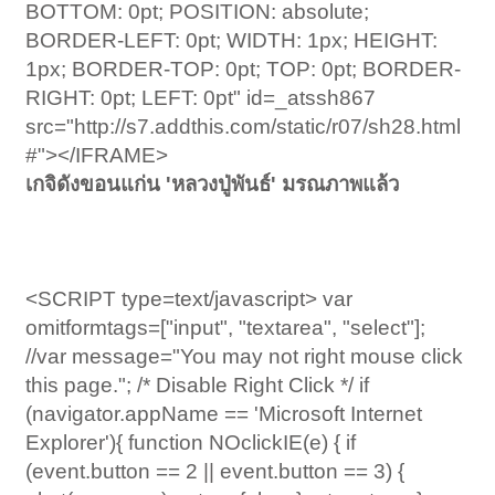
BOTTOM: 0pt; POSITION: absolute;
BORDER-LEFT: 0pt; WIDTH: 1px; HEIGHT:
1px; BORDER-TOP: 0pt; TOP: 0pt; BORDER-
RIGHT: 0pt; LEFT: 0pt" id=_atssh867
src="http://s7.addthis.com/static/r07/sh28.html
#"></IFRAME>
เกจิดังขอนแก่น 'หลวงปู่พันธ์' มรณภาพแล้ว
<SCRIPT type=text/javascript> var
omitformtags=["input", "textarea", "select"];
//var message="You may not right mouse click
this page."; /* Disable Right Click */ if
(navigator.appName == 'Microsoft Internet
Explorer'){ function NOclickIE(e) { if
(event.button == 2 || event.button == 3) {