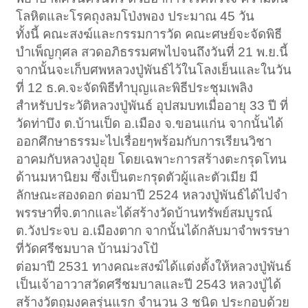
โลหิตและโรคถุงลมโป่งพอง ประมาณ 45 วัน
ทั้งนี้ คณะสงฆ์และกรรมการวัด คณะศษย์จะจัดพิธี
บำเพ็ญกุศล สวดอภิธรรมศพไปจนถึงวันที่ 21 พ.ย.นี้
จากนั้นจะเก็บศพหลวงปู่พันธ์ไว้ในโลงเย็นและในวัน
ที่ 12 ธ.ค.จะจัดพิธีทำบุญและพิธีประชุมเพลิง
สำหรับประวัติหลวงปู่พันธ์ อุปสมบทเมื่ออายุ 33 ปี ที่
วัดท่าบึง ต.บ้านเป็ด อ.เมือง จ.ขอนแก่น จากนั้นได้
ออกศึกษาธรรมะไปเรื่อยๆพร้อมกับการเรียนวิชา
อาคมกับหลวงปู่อุย โดยเฉพาะการสร้างตะกรุดโทน
ด้านมหานิยม ซึ่งเป็นตะกรุดตัวผู้และตัวเมีย มี
ลักษณะสองดอก ต่อมาปี 2524 หลวงปู่พันธ์ได้ไปจำ
พรรษาที่จ.ตากและได้สร้างวัดบ้านทรัพย์สมบูรณ์
ต.วังประจบ อ.เมืองตาก จากนั้นได้กลับมาจำพรรษา
ที่วัดศรีชมบาล บ้านม่วงโป้
ต่อมาปี 2531 ทางคณะสงฆ์ได้แต่งตั้งให้หลวงปู่พันธ์
เป็นเจ้าอาวาสวัดศรีชมบาลและปี 2543 หลวงปู่ได้
สร้างวัตถุมงคลรุ่นแรก จำนวน 3 ชนิด ประกอบด้วย