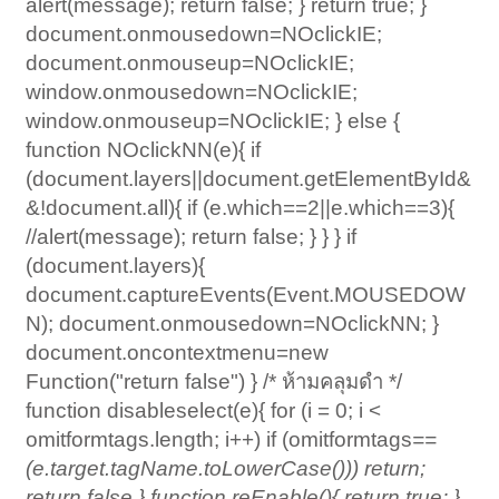
alert(message); return false; } return true; }
document.onmousedown=NOclickIE;
document.onmouseup=NOclickIE;
window.onmousedown=NOclickIE;
window.onmouseup=NOclickIE; } else {
function NOclickNN(e){ if
(document.layers||document.getElementById&
&!document.all){ if (e.which==2||e.which==3){
//alert(message); return false; } } } if
(document.layers){
document.captureEvents(Event.MOUSEDOW
N); document.onmousedown=NOclickNN; }
document.oncontextmenu=new
Function("return false") } /* ห้ามคลุมดำ */
function disableselect(e){ for (i = 0; i <
omitformtags.length; i++) if (omitformtags
==
(e.target.tagName.toLowerCase())) return;
return false } function reEnable(){ return true; }