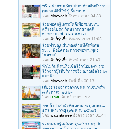
ฟรี 2 คำถาม! ทักแม่นๆ ด้วยสีพลังงาน
(บอกแค่สีที่ใช่ รู้เรื่องหมด)...
โดย
Maewfah
อังคาร เวลา 04:33
ร่วมทอดกฐินสามัคคีเพื่อสมทบทุน
สร้างอุโบสถ วัดปากตกสามัคคี
จ.เพชรบูรณ์ 30-31ตค.69
โดย
ศิษย์รุ่นจิ๋ว
อังคาร เวลา 11:05
ร่วมทําบุญแผ่นทองคำแท้คัดพิเศษ
99% เพื่อปิดทองหลวงพ่อพระพุทธ
ไสยาสน์...
โดย
ศิษย์รุ่นจิ๋ว
จันทร์ เวลา 21:49
ทำไมวันนี้คนถึงเชื่อรีวิวน้อยลง? รวม
รีวิวจากผู้ใช้บริการจริง ญาณฮีลใจ by
แมวฟ้า
โดย
Maewfah
วันนี้เมื่อ 00:13
เสียงธรรมจากวัดท่าขนุน วันจันทร์ที่
๓ สิงหาคม ๒๕๖๙
โดย
iamfu
จันทร์ เวลา 19:47
ทอดผ้าป่าสามัคคีสมทบกองทุนเผยแผ่
ธรรมทางวิทยุ (๑๒ ส.ค. ๒๕๖๙)
โดย
watsritawee
อังคาร เวลา 01:44
ร่วมทอดกฐินสมทบทุนสร้างเมรุ วัด
ทองหลาง อ.บ้านนา จ.นครนายก