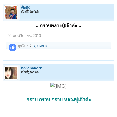
ไปจำพรรษาที่จ.ตากและได้สร้างวัดบ้านทรัพย์สมบูรณ์ต.วังประจบ อ.เมือง
ตาก จากนั้นได้กลับมาจำพรรษาที่วัดศรีชมบาล บ้านม่วงโป้
ติงติง
ต่อมาปี 2531 ทางคณะสงฆ์ได้แต่งตั้งให้หลวงปู่พันธ์เป็นเจ้าอาวาสวัดศรี
เป็นที่รู้จักกันดี
ชมบาลและปี 2543 หลวงปู่ได้สร้างวัตถุมงคลรุ่นแรก จำนวน 3 ชนิด
ประกอบด้วย เหรียญพิมพ์กลมขอบดาว เหรียญชนิดรูปเสมากนกข้าง พระผง
พิมพ์สมเด็จ และตะกรุดโทน ซึ่งลูกศิษย์ส่วนใหญ่นิยมนำไปแขวนไว้ใน
...กราบหลวงปู่เจ้าค่ะ...
รถยนต์และพกติดตัว
20 พฤศจิกายน 2010
ถูกใจ x
5
ดูรายการ
----------
เกจิดังขอนแก่นมรณภาพแล้ว
wvichakorn
เป็นที่รู้จักกันดี
กราบ กราบ กราบ หลวงปู่เจ้าค่ะ