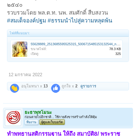
๒๕๔๐
รวบรวมโดย พล.ต.ท. นพ. สมศักดิ์ สืบสงวน
#สมเด็จองค์ปฐม
#ธรรมนำไปสู่ความหลุดพ้น
ไฟล์ที่แนบมา:
55628889_2513685595525315_5006715485153132544_n.jpg
ขนาดไฟล์:
78.3 KB
เปิดดู:
325
12 มกราคม 2022
อนุโมทนา x
13
ถูกใจ x
2
ดูรายการ
ยะธาพุทโมนะ
ก่อนตายไปอีกชาติ .. ใช้กายสังขารสร้างกำลังให้คุ้ม
ทีมงาน
ผู้ดูแลเว็บบอร์ด
ทำพุทธานุสติกรรมฐาน ให้ถึง สมาบัติ8/ พระราช