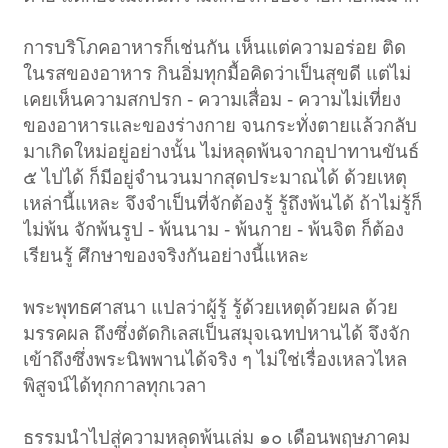
การบริโภคอาหารก็เช่นกัน เห็นแต่ความอร่อย ติด
ในรสของอาหาร กินอิ่มทุกมื้อคิดว่าเป็นสุขดี แต่ไม่
เคยเห็นความสกปรก - ความเสื่อม - ความไม่เที่ยง
ของอาหารและของร่างกาย จนกระทั่งตายแล้วกลับ
มาเกิดใหม่อยู่อย่างนั้น ไม่หลุดพ้นจากอุปาทานขันธ์
๕ ไปได้ ก็มีอยู่จำนวนมากสุดประมาณได้ ด้วยเหตุ
เหล่านี้แหละ จึงจำเป็นที่จักต้องรู้ รู้ถึงพ้นได้ ถ้าไม่รู้ก็
ไม่พ้น จักพ้นรูป - พ้นนาม - พ้นกาย - พ้นจิต ก็ต้อง
เรียนรู้ ศึกษาของจริงกันอย่างนี้แหละ
พระพุทธศาสนา แปลว่าผู้รู้ รู้ด้วยเหตุด้วยผล ด้วย
มรรคผล ถึงซึ่งตัดกิเลสเป็นสมุจเฉทปหานได้ จึงจัก
เข้าถึงซึ่งพระนิพพานได้จริง ๆ ไม่ใช่เรื่องเหลวไหล
พิสูจน์ได้ทุกกาลทุกเวลา
ธรรมนำไปสู่ความหลุดพ้นเล่ม ๑๐ เดือนพฤษภาคม