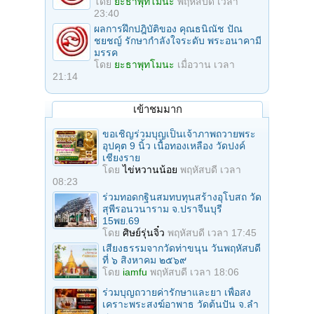
โดย
ยะธาพุทโมนะ
พฤหัสบดี เวลา
23:40
ผลการฝึกปฎิบัติของ คุณธนิณัช ปัณ
ชยชญ์ รักษากำลังใจระดับ พระอนาคามี
มรรค
โดย
ยะธาพุทโมนะ
เมื่อวาน เวลา
21:14
เข้าชมมาก
ขอเชิญร่วมบุญเป็นเจ้าภาพถวายพระ
อุปคุต 9 นิ้ว เนื้อทองเหลือง วัดปงค์
เชียงราย
โดย
ไข่หวานน้อย
พฤหัสบดี เวลา
08:23
ร่วมทอดกฐินสมทบทุนสร้างอุโบสถ วัด
สุพีรอนวนาราม จ.ปราจีนบุรี
15พย.69
โดย
ศิษย์รุ่นจิ๋ว
พฤหัสบดี เวลา 17:45
เสียงธรรมจากวัดท่าขนุน วันพฤหัสบดี
ที่ ๖ สิงหาคม ๒๕๖๙
โดย
iamfu
พฤหัสบดี เวลา 18:06
ร่วมบุญถวายค่ารักษาและยา เพื่อสง
เคราะพระสงฆ์อาพาธ วัดต้นปัน จ.ลํา