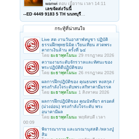
wanwi
ตอบ
เมื่อวาน เวลา 14:11
เลขจัดส่งวันนี้
--ED 4449 9183 5 TH นนทบุรี
…
กระทู้ที่น่าสนใจ
Live สด งานวันอาสาฬหบูชา ปฏิบัติ
ธรรมฝึกพุทธนิมิต เวียนเทียน สวดพระ
คาถาเงินล้าน ครั้งที่ ๖๔
โดย
ยะธาพุทโมนะ
29 กรกฎาคม 2026
ความงามระดับจักรวาลและทัศนะของ
พระปฏิบัติดีปฏิบัติชอบ
โดย
ยะธาพุทโมนะ
26 กรกฎาคม 2026
ผลการฝึกปฎิบัติของ คุณธนพร หงสกุล /
ทรงกำลังใจระดับพระสกิทาคามีมรรค
โดย
ยะธาพุทโมนะ
1 สิงหาคม 2026
ผลการฝึกปฎิบัติของ คุณนัทลียา ดรอดส์
(ม่วงอ่อน) ทรงกำลังใจระดับ พระ
อนาคามีผล
โดย
ยะธาพุทโมนะ
พฤหัสบดี เวลา
00:09
พิจารณากาย และมรณานุสสติ /หลวงปู่
สิม