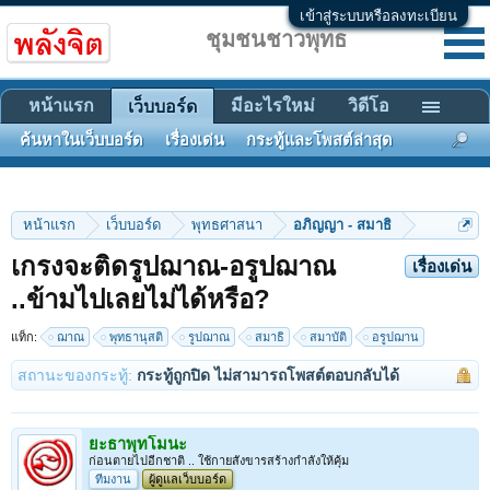
เข้าสู่ระบบหรือลงทะเบียน
ชุมชนชาวพุทธ
หน้าแรก
มีอะไรใหม่
วิดีโอ
เว็บบอร์ด
ค้นหาในเว็บบอร์ด
เรื่องเด่น
กระทู้และโพสต์ล่าสุด
หน้าแรก
เว็บบอร์ด
พุทธศาสนา
อภิญญา - สมาธิ
เกรงจะติดรูปฌาณ-อรูปฌาณ
เรื่องเด่น
..ข้ามไปเลยไม่ได้หรือ?
แท็ก:
ฌาณ
พุทธานุสติ
รูปฌาณ
สมาธิ
สมาบัติ
อรูปฌาน
สถานะของกระทู้:
กระทู้ถูกปิด ไม่สามารถโพสต์ตอบกลับได้
ยะธาพุทโมนะ
ก่อนตายไปอีกชาติ .. ใช้กายสังขารสร้างกำลังให้คุ้ม
ทีมงาน
ผู้ดูแลเว็บบอร์ด