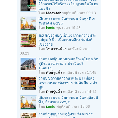
รีวิวจากผู้ใช้บริการจริง ญาณฮีลใจ by
แมวฟ้า
โดย
Maewfah
พฤหัสบดี เวลา 00:13
เสียงธรรมจากวัดท่าขนุน วันพุธที่ ๕
สิงหาคม ๒๕๖๙
โดย
iamfu
พุธ เวลา 19:48
ขอเชิญร่วมบุญเป็นเจ้าภาพถวายพระ
อุปคุต 9 นิ้ว เนื้อทองเหลือง วัดปงค์
เชียงราย
โดย
ไข่หวานน้อย
พฤหัสบดี เวลา
08:23
ร่วมทอดกฐินสมทบทุนสร้างอุโบสถ วัด
สุพีรอนวนาราม จ.ปราจีนบุรี
15พย.69
โดย
ศิษย์รุ่นจิ๋ว
พฤหัสบดี เวลา 17:45
ร่วมบุญถวายค่ารักษาและยา เพื่อสง
เคราะพระสงฆ์อาพาธ วัดต้นปัน จ.ลํา
พูน
โดย
ศิษย์รุ่นจิ๋ว
พฤหัสบดี เวลา 14:14
เสียงธรรมจากวัดท่าขนุน วันพฤหัสบดี
ที่ ๖ สิงหาคม ๒๕๖๙
โดย
iamfu
พฤหัสบดี เวลา 18:06
ร่วมทําบุญบูรณะกุฏิพระ วัดละหาร