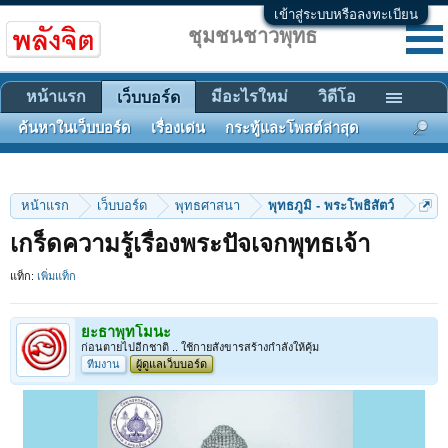
เข้าสู่ระบบหรือลงทะเบียน
ชุมชนชาวพุทธ
หน้าแรก
มีอะไรใหม่
วิดีโอ
เว็บบอร์ด
ค้นหาในเว็บบอร์ด
เรื่องเด่น
กระทู้และโพสต์ล่าสุด
หน้าแรก
เว็บบอร์ด
พุทธศาสนา
พุทธภูมิ - พระโพธิสัตว์
เกร็ดความรู้เรื่องพระปัจเจกพุทธเจ้า
แท็ก:
เพิ่มแท็ก
ยะธาพุทโมนะ
ก่อนตายไปอีกชาติ .. ใช้กายสังขารสร้างกำลังให้คุ้ม
ทีมงาน
ผู้ดูแลเว็บบอร์ด