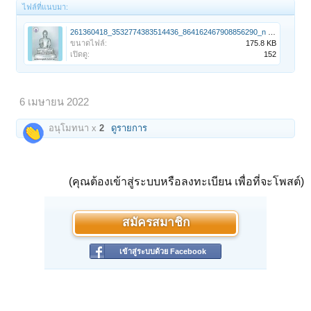
ไฟล์ที่แนบมา:
261360418_3532774383514436_864162467908856290_n - Copy (2).jpg
ขนาดไฟล์:
175.8 KB
เปิดดู:
152
6 เมษายน 2022
อนุโมทนา x
2
ดูรายการ
(คุณต้องเข้าสู่ระบบหรือลงทะเบียน เพื่อที่จะโพสต์)
สมัครสมาชิก
เข้าสู่ระบบด้วย Facebook