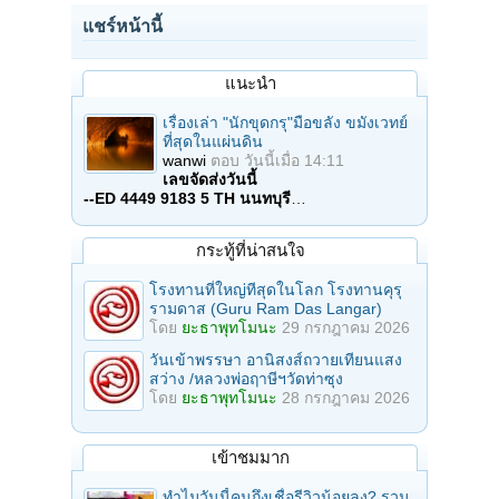
แชร์หน้านี้
แนะนำ
เรื่องเล่า "นักขุดกรุ"มือขลัง ขมังเวทย์
ที่สุดในแผ่นดิน
wanwi
ตอบ
วันนี้เมื่อ 14:11
เลขจัดส่งวันนี้
--ED 4449 9183 5 TH นนทบุรี
…
กระทู้ที่น่าสนใจ
โรงทานที่ใหญ่ทีสุดในโลก โรงทานคุรุ
รามดาส (Guru Ram Das Langar)
โดย
ยะธาพุทโมนะ
29 กรกฎาคม 2026
วันเข้าพรรษา อานิสงส์ถวายเทียนแสง
สว่าง /หลวงพ่อฤาษีฯวัดท่าซุง
โดย
ยะธาพุทโมนะ
28 กรกฎาคม 2026
เข้าชมมาก
ทำไมวันนี้คนถึงเชื่อรีวิวน้อยลง? รวม