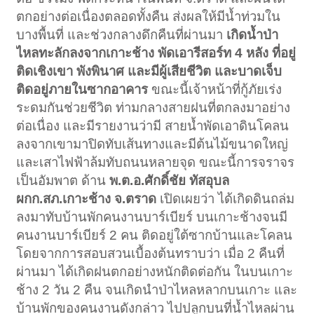
ตกอย่างต่อเนื่องตลอดทั้งคืน ส่งผลให้มีน้ำท่วมใน
บางพื้นที่ และช่วงกลางดึกคืนที่ผ่านมา
เกิดน้ำป่า
ไหลทะลักลงจากเกาะช้าง พัดเอารีสอร์ท 4 หลัง ที่อยู่
ติดเชิงเขา พังพินาศ และมีผู้เสียชีวิต และบาดเจ็บ
ติดอยู่ภายในซากอาคาร
ขณะนี้เจ้าหน้าที่กู้ภัยเร่ง
ระดมกันช่วยชีวิต ท่ามกลางสายฝนที่ตกลงมาอย่าง
ต่อเนื่อง และมีรายงานว่ามี สายน้ำพัดเอาดินโคลน
ลงจากเขามาปิดทับเส้นทางและมีต้นไม้ขนาดใหญ่
และเสาไฟฟ้าล้มทับถนนหลายจุด ขณะนี้การจราจร
เป็นอัมพาต ด้าน
พ.ต.อ.ศักดิ์ชัย ทัสอุบล
ผกก.สภ.เกาะช้าง จ.ตราด
เปิดเผยว่า ได้เกิดดินถล่ม
ลงมาทับบ้านพักคนงานบาร์เบียร์ บนเกาะช้างจนมี
คนงานบาร์เบียร์ 2 คน ติดอยู่ใต้ซากบ้านและโคลน
โดยจากการสอบสวนเบื้องต้นทราบว่า เมื่อ 2 คืนที่
ผ่านมา ได้เกิดฝนตกอย่างหนักติดต่อกัน ในบนเกาะ
ช้าง 2 วัน 2 คืน จนเกิดนำป่าไหลหลากบนเกาะ และ
บ้านพักของคนงานดังกล่าว ไปปลูกบนที่น้ำไหลผ่าน