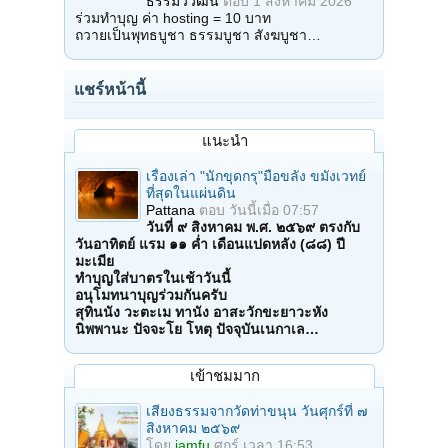
ธรรมวิวัฒน์
ตอบ
1 สิงหาคม 2026
ร่วมทำบุญ ค่า hosting = 10 บาท
ถวายเป็นพุทธบูชา ธรรมบูชา สังฆบูชา…
แชร์หน้านี้
แนะนำ
เรื่องเล่า "นักขุดกรุ"มือขลัง ขมังเวทย์
ที่สุดในแผ่นดิน
Pattana
ตอบ
วันนี้เมื่อ 07:57
วันที่ ๙ สิงหาคม พ.ศ. ๒๕๖๙ ตรงกับ
วันอาทิตย์ แรม ๑๑ ค่ำ เดือนแปดหลัง (๘๘) ปี
มะเมีย
ทำบุญใส่บาตรในเช้าวันนี้
อนุโมทนาบุญร่วมกันครับ
สุทินนัง วะตะเม ทานัง อาสะวักขะยาวะหัง
นิพพานะ ปัจจะโย โหตุ ปัจจุบันเนกาเล…
เข้าชมมาก
เสียงธรรมจากวัดท่าขนุน วันศุกร์ที่ ๗
สิงหาคม ๒๕๖๙
โดย
iamfu
ศุกร์ เวลา 16:53