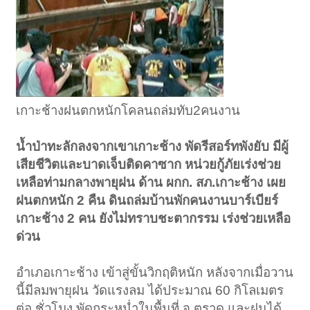
เกาะช้างฝนตกหนักโคลนถล่มทับ2คนงาน
น้ำป่าทะลักลงจากเขาเกาะช้าง พัดรีสอร์ทพังยับ มีผู้
เสียชีวิตและบาดเจ็บติดคาซาก หน่วยกู้ภัยเร่งช่วย
เหลือท่ามกลางพายุฝน ด้าน ผกก. สภ.เกาะช้าง เผย
ฝนตกหนัก 2 คืน ดินถล่มบ้านพักคนงานบาร์เบียร์
เกาะช้าง 2 คน ยังไม่ทราบชะตากรรม เร่งช่วยเหลือ
ด่วน
อำเภอเกาะช้าง เข้าสู่ขั้นวิกฤติหนัก หลังจากเมื่อวาน
นี้มีลมพายุฝน วัดแรงลม ได้ประมาณ 60 กิโลเมตร
ต่อ ชั่วโมง พัดกระหน่ำในพื้นที่ จ.ตราด และฝนได้