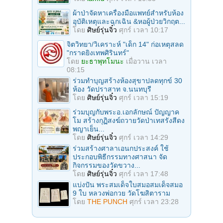
ผ้าป่าจัดหาเครื่องมือแพทย์สำหรับห้อง
อุบัติเหตุและฉุกเฉิน &หอผู้ป่วยวิกฤต...
โดย
ศิษย์รุ่นจิ๋ว
ศุกร์ เวลา 10:17
จิตวิทยา/วิเคราะห์ "เด็ก 14" ก่อเหตุสลด
"กราดยิงเทพศิรินทร์"
โดย
ยะธาพุทโมนะ
เมื่อวาน เวลา
08:15
ร่วมทําบุญสร้างห้องสุขาปลดทุกข์ 30
ห้อง วัดปราสาท จ.นนทบุรี
โดย
ศิษย์รุ่นจิ๋ว
ศุกร์ เวลา 15:19
ร่วมบุญกับพระอ.เอกลักษณ์ ปัญญาค
โม สร้างกุฏิสงฆ์ถวายวัดป่าเทสรังสีดง
พญาเย็น...
โดย
ศิษย์รุ่นจิ๋ว
ศุกร์ เวลา 14:29
ร่วมสร้างศาลาเอนกประสงค์ ใช้
ประกอบพิธีกรรมทางศาสนา จัด
กิจกรรมของวัดขวาง...
โดย
ศิษย์รุ่นจิ๋ว
ศุกร์ เวลา 17:48
แบ่งปัน พระสมเด็จใบสมอสมเด็จสมอ
9 ใบ หลวงพ่อกวย วัดโฆสิตาราม
โดย
THE PUNCH
ศุกร์ เวลา 23:28