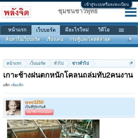
เข้าสู่ระบบหรือลงทะเบียน
ชุมชนชาวพุทธ
หน้าแรก
มีอะไรใหม่
วิดีโอ
เว็บบอร์ด
ค้นหาในเว็บบอร์ด
เรื่องเด่น
กระทู้และโพสต์ล่าสุด
หน้าแรก
เว็บบอร์ด
ทั่วไป
ข่าวทั่วไป
เกาะช้างฝนตกหนักโคลนถล่มทับ2คนงาน
แท็ก:
เพิ่มแท็ก
wee3250
เป็นที่รู้จักกันดี
สมาชิก Premium